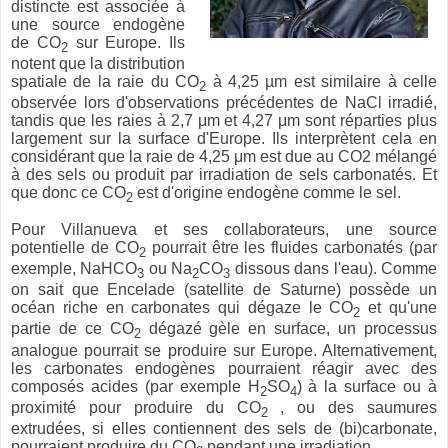
distincte est associée à
une source endogène
de CO
sur Europe. Ils
2
notent que la distribution
spatiale de la raie du CO
à 4,25 µm est similaire à celle
2
observée lors d'observations précédentes de NaCl irradié,
tandis que les raies à 2,7 μm et 4,27 μm sont réparties plus
largement sur la surface d'Europe. Ils interprètent cela en
considérant que la raie de 4,25 μm est due au CO2 mélangé
à des sels ou produit par irradiation de sels carbonatés. Et
que donc ce CO
est d'origine endogène comme le sel.
2
Pour Villanueva et ses collaborateurs, une source
potentielle de CO
pourrait être les fluides carbonatés (par
2
exemple, NaHCO
ou Na
CO
dissous dans l'eau). Comme
3
2
3
on sait que Encelade (satellite de Saturne) possède un
océan riche en carbonates qui dégaze le CO
et qu'une
2
partie de ce CO
dégazé gèle en surface, un processus
2
analogue pourrait se produire sur Europe. Alternativement,
les carbonates endogènes pourraient réagir avec des
composés acides (par exemple H
SO
) à la surface ou à
2
4
proximité pour produire du CO
, ou des saumures
2
extrudées, si elles contiennent des sels de (bi)carbonate,
pourraient produire du CO
pendant une irradiation.