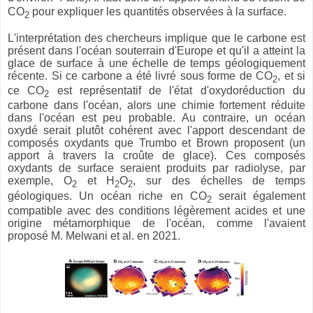
CO
pour expliquer les quantités observées à la surface.
2
L'interprétation des chercheurs implique que le carbone est
présent dans l'océan souterrain d'Europe et qu'il a atteint la
glace de surface à une échelle de temps géologiquement
récente. Si ce carbone a été livré sous forme de CO
, et si
2
ce CO
est représentatif de l'état d'oxydoréduction du
2
carbone dans l'océan, alors une chimie fortement réduite
dans l'océan est peu probable. Au contraire, un océan
oxydé serait plutôt cohérent avec l'apport descendant de
composés oxydants que Trumbo et Brown proposent (un
apport à travers la croûte de glace). Ces composés
oxydants de surface seraient produits par radiolyse, par
exemple, O
et H
O
, sur des échelles de temps
2
2
2
géologiques. Un océan riche en CO
serait également
2
compatible avec des conditions légèrement acides et une
origine métamorphique de l'océan, comme l'avaient
proposé M. Melwani et al. en 2021.