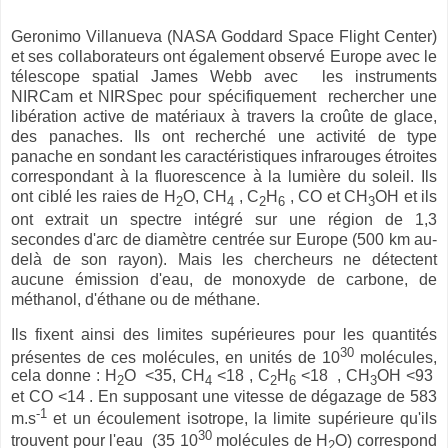
Geronimo Villanueva (NASA Goddard Space Flight Center)
et ses collaborateurs ont également observé Europe avec le
télescope spatial James Webb avec les instruments
NIRCam et NIRSpec pour spécifiquement rechercher une
libération active de matériaux à travers la croûte de glace,
des panaches. Ils ont recherché une activité de type
panache en sondant les caractéristiques infrarouges étroites
correspondant à la fluorescence à la lumière du soleil. Ils
ont ciblé les raies de H
O, CH
, C
H
, CO et CH
OH et ils
2
4
2
6
3
ont extrait un spectre intégré sur une région de 1,3
secondes d'arc de diamètre centrée sur Europe (500 km au-
delà de son rayon). Mais les chercheurs ne détectent
aucune émission d'eau, de monoxyde de carbone, de
méthanol, d'éthane ou de méthane.
Ils fixent ainsi des limites supérieures pour les quantités
30
présentes de ces molécules, en unités de 10
molécules,
cela donne : H
O <35, CH
<18 , C
H
<18 , CH
OH <93
2
4
2
6
3
et CO <14 . En supposant une vitesse de dégazage de 583
-1
m.s
et un écoulement isotrope, la limite supérieure qu'ils
30
trouvent pour l'eau (35 10
molécules de H
O) correspond
2