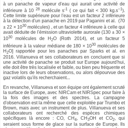
à un panache de vapeur d'eau qui aurait une activité de
28
-1
−1
inférieure à 10
molécule s
( ce qui fait < 300 kg.s
).
Cette limite supérieure pour l'eau est un facteur 2 inférieure
à la détection d'un panache en 2019 par Paganini et al. (70
30
± 22 × 10
molécules) , et un facteur 4 inférieure à celle qui
avait déduite de l'émission ultraviolette aurorale (130 ± 30 ×
30
10
molécules de H
O (Roth 2014), et un facteur 5
2
30
inférieure à la valeur médiane de 180 × 10
molécules de
H
O] rapportée pour les panaches par Sparks et al. en
2
2016. Villanueva et ses collaborateurs en concluent que si
une activité de panache se produit sur Europe aujourd'hui,
elle doit être très localisée et faible, ou bien peu fréquente et
inactive lors de leurs observations, ou alors dépourvue des
gaz volatils qu'ils recherchaient...
En revanche, Villanueva et son équipe ont également scruté
la surface de Europe, avec NIRCam et NIRSpec pour faire à
la fois des images et des spectres. La campagne
d'observation est la même que celle exploitée par Trumbo et
Brown, mais avec un instrument de plus. Villanueva et ses
collaborateurs ont recherché des espèces chimiques
spécifiques là encore : CO, CH
, CH
OH et CO
, qui
4
3
2
seraient sous forme de glace sur la surface de Europe. Ils