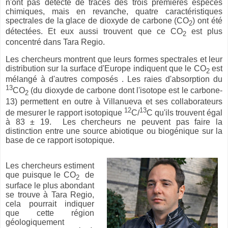
n'ont pas détecté de traces des trois premières espèces
chimiques, mais en revanche, quatre caractéristiques
spectrales de la glace de dioxyde de carbone (CO
) ont été
2
détectées. Et eux aussi trouvent que ce CO
est plus
2
concentré dans Tara Regio.
Les chercheurs montrent que leurs formes spectrales et leur
distribution sur la surface d'Europe indiquent que le CO
est
2
mélangé à d'autres composés . Les raies d'absorption du
13
CO
(du dioxyde de carbone dont l'isotope est le carbone-
2
13) permettent en outre à Villanueva et ses collaborateurs
12
13
de mesurer le rapport isotopique
C/
C qu'ils trouvent égal
à 83 ± 19. Les chercheurs ne peuvent pas faire la
distinction entre une source abiotique ou biogénique sur la
base de ce rapport isotopique.
Les chercheurs estiment
que puisque le CO
de
2
surface le plus abondant
se trouve à Tara Regio,
cela pourrait indiquer
que cette région
géologiquement