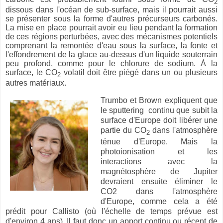
2
dissous dans l'océan de sub-surface, mais il pourrait aussi
se présenter sous la forme d'autres précurseurs carbonés.
La mise en place pourrait avoir eu lieu pendant la formation
de ces régions perturbées, avec des mécanismes potentiels
comprenant la remontée d'eau sous la surface, la fonte et
l'effondrement de la glace au-dessus d'un liquide souterrain
peu profond, comme pour le chlorure de sodium. À la
surface, le CO
volatil doit être piégé dans un ou plusieurs
2
autres matériaux.
Trumbo et Brown expliquent que
le sputtering continu que subit la
surface d'Europe doit libérer une
partie du CO
dans l'atmosphère
2
ténue d'Europe. Mais la
photoionisation et les
interactions avec la
magnétosphère de Jupiter
devraient ensuite éliminer le
CO2 dans l'atmosphère
d'Europe, comme cela a été
prédit pour Callisto (où l'échelle de temps prévue est
d'environ 4 ans). Il faut donc un apport continu ou récent de