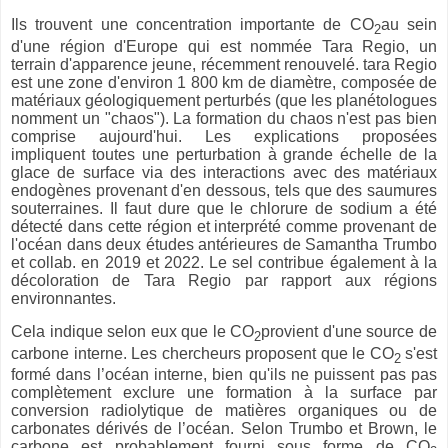
Ils trouvent une concentration importante de CO
au sein
2
d'une région d'Europe qui est nommée Tara Regio, un
terrain d'apparence jeune, récemment renouvelé. tara Regio
est une zone d'environ 1 800 km de diamètre, composée de
matériaux géologiquement perturbés (que les planétologues
nomment un "chaos"). La formation du chaos n'est pas bien
comprise aujourd'hui. Les explications proposées
impliquent toutes une perturbation à grande échelle de la
glace de surface via des interactions avec des matériaux
endogènes provenant d'en dessous, tels que des saumures
souterraines. Il faut dure que le chlorure de sodium a été
détecté dans cette région et interprété comme provenant de
l'océan dans deux études antérieures de Samantha Trumbo
et collab. en 2019 et 2022. Le sel contribue également à la
décoloration de Tara Regio par rapport aux régions
environnantes.
Cela indique selon eux que le CO
provient d'une source de
2
carbone interne. Les chercheurs proposent que le CO
s'est
2
formé dans l’océan interne, bien qu'ils ne puissent pas pas
complètement exclure une formation à la surface par
conversion radiolytique de matières organiques ou de
carbonates dérivés de l’océan. Selon Trumbo et Brown, le
carbone est probablement fourni sous forme de CO