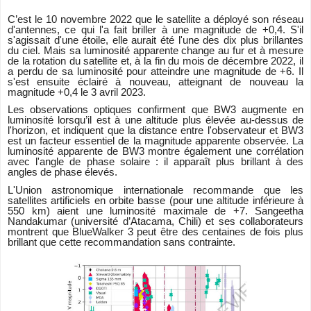
C’est le 10 novembre 2022 que le satellite a déployé son réseau
d'antennes, ce qui l'a fait briller à une magnitude de +0,4. S'il
s'agissait d'une étoile, elle aurait été l'une des dix plus brillantes
du ciel. Mais sa luminosité apparente change au fur et à mesure
de la rotation du satellite et, à la fin du mois de décembre 2022, il
a perdu de sa luminosité pour atteindre une magnitude de +6. Il
s'est ensuite éclairé à nouveau, atteignant de nouveau la
magnitude +0,4 le 3 avril 2023.
Les observations optiques confirment que BW3 augmente en
luminosité lorsqu’il est à une altitude plus élevée au-dessus de
l'horizon, et indiquent que la distance entre l'observateur et BW3
est un facteur essentiel de la magnitude apparente observée. La
luminosité apparente de BW3 montre également une corrélation
avec l'angle de phase solaire : il apparaît plus brillant à des
angles de phase élevés.
L'Union astronomique internationale recommande que les
satellites artificiels en orbite basse (pour une altitude inférieure à
550 km) aient une luminosité maximale de +7. Sangeetha
Nandakumar (université d’Atacama, Chili) et ses collaborateurs
montrent que BlueWalker 3 peut être des centaines de fois plus
brillant que cette recommandation sans contrainte.