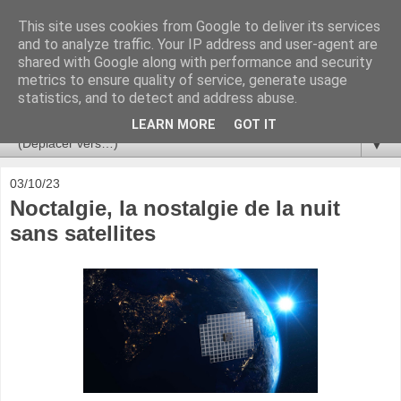
This site uses cookies from Google to deliver its services
Ça se passe là haut
and to analyze traffic. Your IP address and user-agent are
shared with Google along with performance and security
metrics to ensure quality of service, generate usage
Astronomie, Astrophysique, Astroparticules, Cosmologie.
statistics, and to detect and address abuse.
L'infini se contemple, indéfiniment. ISSN 2272-5768
LEARN MORE
GOT IT
▼
03/10/23
Noctalgie, la nostalgie de la nuit
sans satellites