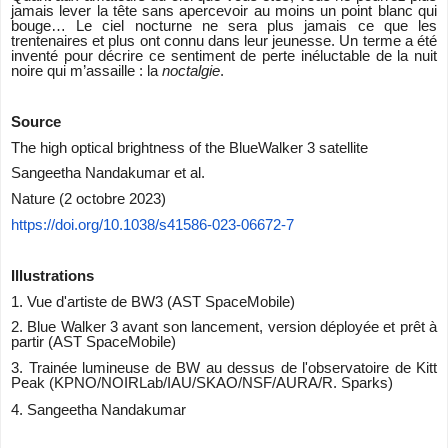
jamais lever la tête sans apercevoir au moins un point blanc qui
bouge… Le ciel nocturne ne sera plus jamais ce que les
trentenaires et plus ont connu dans leur jeunesse. Un terme a été
inventé pour décrire ce sentiment de perte inéluctable de la nuit
noire qui m’assaille : la
noctalgie
.
Source
The high optical brightness of the BlueWalker 3 satellite
Sangeetha Nandakumar et al.
Nature (2 octobre 2023)
https://doi.org/10.1038/
s41586-023-06672-7
Illustrations
1. Vue d'artiste de BW3 (AST SpaceMobile)
2. Blue Walker 3 avant son lancement, version déployée et prêt à
partir (AST SpaceMobile)
3. Trainée lumineuse de BW au dessus de l'observatoire de Kitt
Peak (KPNO/NOIRLab/IAU/SKAO/NSF/AURA/R. Sparks)
4.
Sangeetha Nandakumar