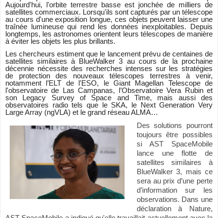
Aujourd'hui, l'orbite terrestre basse est jonchée de milliers de
satellites commerciaux. Lorsqu'ils sont capturés par un télescope
au cours d'une exposition longue, ces objets peuvent laisser une
traînée lumineuse qui rend les données inexploitables. Depuis
longtemps, les astronomes orientent leurs télescopes de manière
à éviter les objets les plus brillants.
Les chercheurs estiment que le lancement prévu de centaines de
satellites similaires à BlueWalker 3 au cours de la prochaine
décennie nécessite des recherches intenses sur les stratégies
de protection des nouveaux télescopes terrestres à venir,
notamment l’ELT de l'ESO, le Giant Magellan Telescope de
l'observatoire de Las Campanas, l’Observatoire Vera Rubin et
son Legacy Survey of Space and Time, mais aussi des
observatoires radio tels que le SKA, le Next Generation Very
Large Array (ngVLA) et le grand réseau ALMA…
Des solutions pourront
toujours être possibles
si AST SpaceMobile
lance une flotte de
satellites similaires à
BlueWalker 3, mais ce
sera au prix d’une perte
d’information sur les
observations. Dans une
déclaration à Nature,