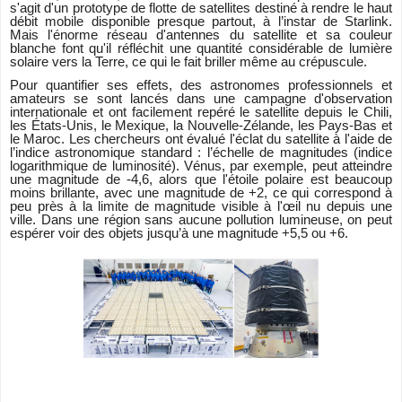
s'agit d'un prototype de flotte de satellites destiné à rendre le haut
débit mobile disponible presque partout, à l’instar de Starlink.
Mais l'énorme réseau d'antennes du satellite et sa couleur
blanche font qu'il réfléchit une quantité considérable de lumière
solaire vers la Terre, ce qui le fait briller même au crépuscule.
Pour quantifier ses effets, des astronomes professionnels et
amateurs se sont lancés dans une campagne d'observation
internationale et ont facilement repéré le satellite depuis le Chili,
les États-Unis, le Mexique, la Nouvelle-Zélande, les Pays-Bas et
le Maroc. Les chercheurs ont évalué l'éclat du satellite à l'aide de
l’indice astronomique standard : l’échelle de magnitudes (indice
logarithmique de luminosité). Vénus, par exemple, peut atteindre
une magnitude de -4,6, alors que l'étoile polaire est beaucoup
moins brillante, avec une magnitude de +2, ce qui correspond à
peu près à la limite de magnitude visible à l'œil nu depuis une
ville. Dans une région sans aucune pollution lumineuse, on peut
espérer voir des objets jusqu’à une magnitude +5,5 ou +6.