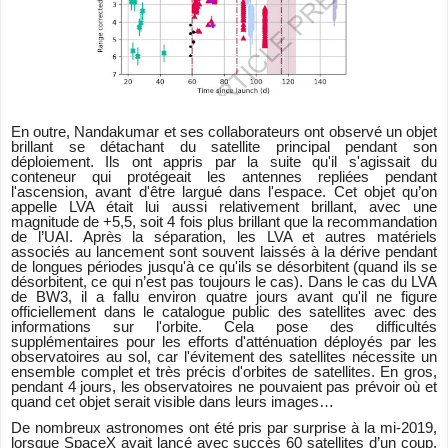
En outre, Nandakumar et ses collaborateurs ont observé un objet
brillant se détachant du satellite principal pendant son
déploiement. Ils ont appris par la suite qu'il s'agissait du
conteneur qui protégeait les antennes repliées pendant
l'ascension, avant d'être largué dans l'espace. Cet objet qu’on
appelle LVA était lui aussi relativement brillant, avec une
magnitude de +5,5, soit 4 fois plus brillant que la recommandation
de l’UAI. Après la séparation, les LVA et autres matériels
associés au lancement sont souvent laissés à la dérive pendant
de longues périodes jusqu'à ce qu'ils se désorbitent (quand ils se
désorbitent, ce qui n’est pas toujours le cas). Dans le cas du LVA
de BW3, il a fallu environ quatre jours avant qu'il ne figure
officiellement dans le catalogue public des satellites avec des
informations sur l'orbite. Cela pose des difficultés
supplémentaires pour les efforts d'atténuation déployés par les
observatoires au sol, car l'évitement des satellites nécessite un
ensemble complet et très précis d'orbites de satellites. En gros,
pendant 4 jours, les observatoires ne pouvaient pas prévoir où et
quand cet objet serait visible dans leurs images…
De nombreux astronomes ont été pris par surprise à la mi-2019,
lorsque SpaceX avait lancé avec succès 60 satellites d’un coup.