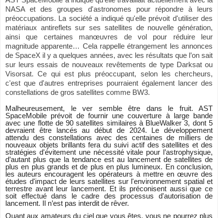
AST SpaceMobile a indiqué qu'elle travaillait actuellement avec la
NASA et des groupes d'astronomes pour répondre à leurs
préoccupations. La société a indiqué qu'elle prévoit d'utiliser des
matériaux antireflets sur ses satellites de nouvelle génération,
ainsi que certaines manœuvres de vol pour réduire leur
magnitude apparente… Cela rappelle étrangement les annonces
de SpaceX il y a quelques années, avec les résultats que l’on sait
sur leurs essais de nouveaux revêtements de type Darksat ou
Visorsat. Ce qui est plus préoccupant, selon les chercheurs,
c'est que d'autres entreprises pourraient également lancer des
constellations de gros satellites comme BW3.
Malheureusement, le ver semble être dans le fruit. AST
SpaceMobile prévoit de fournir une couverture à large bande
avec une flotte de 90 satellites similaires à BlueWalker 3, dont 5
devraient être lancés au début de 2024. Le développement
attendu des constellations avec des centaines de milliers de
nouveaux objets brillants fera du suivi actif des satellites et des
stratégies d'évitement une nécessité vitale pour l’astrophysique,
d’autant plus que la tendance est au lancement de satellites de
plus en plus grands et de plus en plus lumineux. En conclusion,
les auteurs encouragent les opérateurs à mettre en œuvre des
études d'impact de leurs satellites sur l'environnement spatial et
terrestre avant leur lancement. Et ils préconisent aussi que ce
soit effectué dans le cadre des processus d'autorisation de
lancement. Il n’est pas interdit de rêver.
Quant aux amateurs du ciel que vous êtes, vous ne pourrez plus