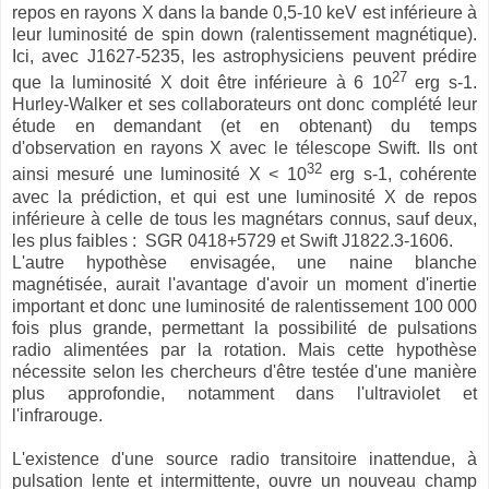
repos en rayons X dans la bande 0,5-10 keV est inférieure à
leur luminosité de spin down (ralentissement magnétique).
Ici, avec J1627-5235, les astrophysiciens peuvent prédire
27
que la luminosité X doit être inférieure à 6 10
erg s-1.
Hurley-Walker et ses collaborateurs ont donc complété leur
étude en demandant (et en obtenant) du temps
d'observation en rayons X avec le télescope Swift. Ils ont
32
ainsi mesuré une luminosité X < 10
erg s-1, cohérente
avec la prédiction, et qui est une luminosité X de repos
inférieure à celle de tous les magnétars connus, sauf deux,
les plus faibles : SGR 0418+5729 et Swift J1822.3-1606.
L'autre hypothèse envisagée, une naine blanche
magnétisée, aurait l'avantage d'avoir un moment d'inertie
important et donc une luminosité de ralentissement 100 000
fois plus grande, permettant la possibilité de pulsations
radio alimentées par la rotation. Mais cette hypothèse
nécessite selon les chercheurs d'être testée d'une manière
plus approfondie, notamment dans l'ultraviolet et
l'infrarouge.
L'existence d'une source radio transitoire inattendue, à
pulsation lente et intermittente, ouvre un nouveau champ