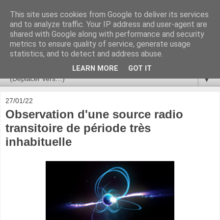
This site uses cookies from Google to deliver its services
Ça se passe là haut
and to analyze traffic. Your IP address and user-agent are
shared with Google along with performance and security
metrics to ensure quality of service, generate usage
Astronomie, Astrophysique, Astroparticules, Cosmologie.
statistics, and to detect and address abuse.
L'infini se contemple, indéfiniment. ISSN 2272-5768
LEARN MORE
GOT IT
▼
27/01/22
Observation d'une source radio
transitoire de période très
inhabituelle