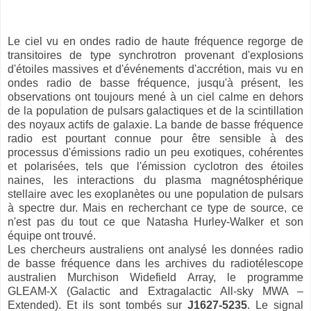
Le ciel vu en ondes radio de haute fréquence regorge de
transitoires de type synchrotron provenant d'explosions
d'étoiles massives et d'événements d'accrétion, mais vu en
ondes radio de basse fréquence, jusqu'à présent, les
observations ont toujours mené à un ciel calme en dehors
de la population de pulsars galactiques et de la scintillation
des noyaux actifs de galaxie. La bande de basse fréquence
radio est pourtant connue pour être sensible à des
processus d'émissions radio un peu exotiques, cohérentes
et polarisées, tels que l'émission cyclotron des étoiles
naines, les interactions du plasma magnétosphérique
stellaire avec les exoplanètes ou une population de pulsars
à spectre dur. Mais en recherchant ce type de source, ce
n'est pas du tout ce que Natasha Hurley-Walker et son
équipe ont trouvé.
Les chercheurs australiens ont analysé les données radio
de basse fréquence dans les archives du radiotélescope
australien Murchison Widefield Array, le programme
GLEAM-X (Galactic and Extragalactic All-sky MWA –
Extended). Et ils sont tombés sur
J1627-5235
. Le signal