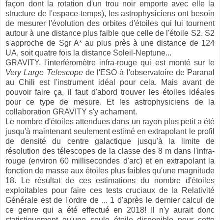
façon dont la rotation d'un trou noir emporte avec elle la
structure de l'espace-temps), les astrophysiciens ont besoin
de mesurer l'évolution des orbites d'étoiles qui lui tournent
autour à une distance plus faible que celle de l'étoile S2. S2
s'approche de Sgr A* au plus près à une distance de 124
UA, soit quatre fois la distance Soleil-Neptune...
GRAVITY, l'interféromètre infra-rouge qui est monté sur le
Very Large Telescope
de l'ESO à l'observatoire de Paranal
au Chili est l'instrument idéal pour cela. Mais avant de
pouvoir faire ça, il faut d'abord trouver les étoiles idéales
pour ce type de mesure. Et les astrophysiciens de la
collaboration GRAVITY s'y acharnent.
Le nombre d'étoiles attendues dans un rayon plus petit a été
jusqu'à maintenant seulement estimé en extrapolant le profil
de densité du centre galactique jusqu'à la limite de
résolution des télescopes de la classe des 8 m dans l'infra-
rouge (environ 60 millisecondes d'arc) et en extrapolant la
fonction de masse aux étoiles plus faibles qu'une magnitude
18. Le résultat de ces estimations du nombre d'étoiles
exploitables pour faire ces tests cruciaux de la Relativité
Générale est de l'ordre de ... 1 d'après le dernier calcul de
ce genre qui a été effectué en 2018! Il n'y aurait donc
statistiquement qu'une seule étoile disponible pour cette