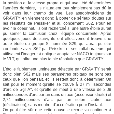
la position et la vitesse propre et qui avait été déterminées
l'années dernière, ils n'auraient tout simplement pas dû la
voir dans leur champ de vue. Les astrophysiciens de
GRAVITY en viennent donc à porter de sérieux doutes sur
les résultats de Peissker et al. concernant S62. Pour en
avoir le coeur net, ils ont recherché si une autre étoile aurait
pu semer la confusion chez l'équipe concurrente. Après
quelques jours de suivi, ils ont effectivement trouvé une
autre étoile du groupe S, nommée S29, qui aurait pu être
confondue avec S62 par Peissker et ses collaborateurs qui
utilisaient l'imageur à optique adaptative NACO toujours sur
le VLT, qui offre une plus faible résolution que GRAVITY.
L'étoile faiblement lumineuse détectée par GRAVITY serait
donc bien S62 mais ses paramètres orbitaux ne sont pas
ceux que l'on pensait, et ils restent donc à déterminer. On
sait pour le moment qu'elle se trouve à 27 millisecondes
d'arc de Sgr A*, et qu'elle se meut à une vitesse de 2,38
millisecondes d'arc par an dans un axe (ascension droite) et
2,74 millisecondes d'arc par an selon l'autre axe
(déclinaison), sans montrer d'accélération pour l'instant.
On peut être sûr que cette nouvelle recrue va continuer à