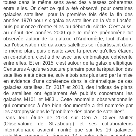
toutes dans le même sens avec des vitesses cohérentes
entre elles. Or c'est ce qui a été observé, pour certaines
galaxies satellites, pour la première fois dès la fin des
années 1970 pour six galaxies satellites de la Voie Lactée,
puis pour onze d'entre elles au début du siècle. C'est aussi
au début des années 2000 que le même phénomène fut
observée autour de la galaxie d'Andromède, tout d'abord
par l'observation de galaxies satellites se répartissant dans
le même plan, puis ensuite avec la preuve qu'elles étaient
en co-rotation, c'est à dire avec une cinématique cohérente
entre elles. Et en 2015, c'est autour de la galaxie elliptique
Centaurus A qu'une structure planaire pour la répartition des
satellites a été décelée, suivie trois ans plus tard par la mise
en évidence d'une cohérence dans la cinématique de ces
galaxies satellites. En 2017 et 2018, des indices de plans
de satellites ont également été publiés concernant les
galaxies M101 et M83... Cette anomalie observationnelle
qui commence à être bien documentée a été nommée par
les astrophysiciens le "problème des plans de satellites".
Dans leur étude de 2018 sur Cen A, Oliver Müller
(Observatoire de Strasbourg) et ses collaborateurs
internationaux avaient montré que sur les 16 galaxies
satellites connues à l'époque, 14 d'entre elles avaient un