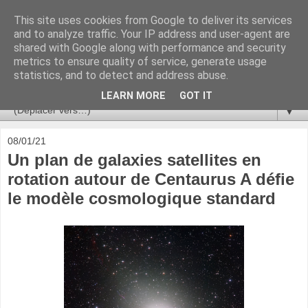
This site uses cookies from Google to deliver its services
Ça se passe là haut
and to analyze traffic. Your IP address and user-agent are
shared with Google along with performance and security
metrics to ensure quality of service, generate usage
Astronomie, Astrophysique, Astroparticules, Cosmologie.
statistics, and to detect and address abuse.
L'infini se contemple, indéfiniment. ISSN 2272-5768
LEARN MORE
GOT IT
▼
08/01/21
Un plan de galaxies satellites en
rotation autour de Centaurus A défie
le modèle cosmologique standard