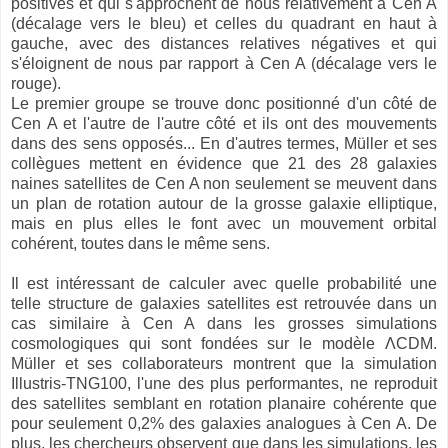
positives et qui s'approchent de nous relativement à Cen A
(décalage vers le bleu) et celles du quadrant en haut à
gauche, avec des distances relatives négatives et qui
s'éloignent de nous par rapport à Cen A (décalage vers le
rouge).
Le premier groupe se trouve donc positionné d'un côté de
Cen A et l'autre de l'autre côté et ils ont des mouvements
dans des sens opposés... En d'autres termes, Müller et ses
collègues mettent en évidence que 21 des 28 galaxies
naines satellites de Cen A non seulement se meuvent dans
un plan de rotation autour de la grosse galaxie elliptique,
mais en plus elles le font avec un mouvement orbital
cohérent, toutes dans le même sens.
Il est intéressant de calculer avec quelle probabilité une
telle structure de galaxies satellites est retrouvée dans un
cas similaire à Cen A dans les grosses simulations
cosmologiques qui sont fondées sur le modèle ΛCDM.
Müller et ses collaborateurs montrent que la simulation
Illustris-TNG100, l'une des plus performantes, ne reproduit
des satellites semblant en rotation planaire cohérente que
pour seulement 0,2% des galaxies analogues à Cen A. De
plus, les chercheurs observent que dans les simulations, les