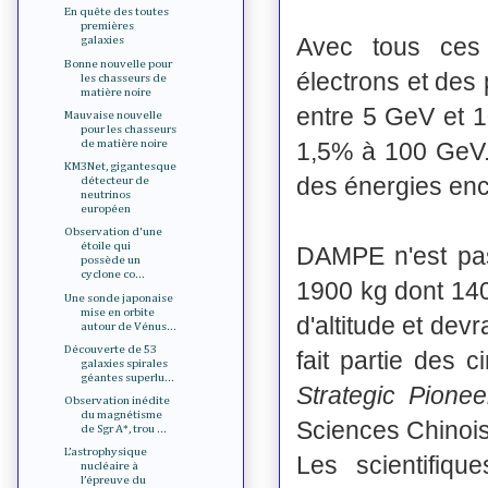
En quête des toutes
premières
Avec tous ces
galaxies
Bonne nouvelle pour
électrons et de
les chasseurs de
matière noire
entre 5 GeV et 1
Mauvaise nouvelle
pour les chasseurs
1,5% à 100 GeV.
de matière noire
KM3Net, gigantesque
des énergies enc
détecteur de
neutrinos
européen
Observation d'une
étoile qui
DAMPE n'est pas
possède un
cyclone co...
1900 kg dont 140
Une sonde japonaise
mise en orbite
d'altitude et dev
autour de Vénus...
Découverte de 53
fait partie des 
galaxies spirales
géantes superlu...
Strategic Pion
Observation inédite
du magnétisme
Sciences Chinois
de Sgr A*, trou ...
L’astrophysique
Les scientifiq
nucléaire à
l’épreuve du