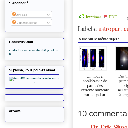
S’abonner à
Articles
Imprimer
PDF
Commentaires
Labels:
astropartic
A lire sur le même sujet :
Contactez-moi
contact.casepasselahaut@gmail.co
m
Si j'aime, vous pouvez aimer...
Un nouvel
Des tr
accélérateur de
primo
particules
l'or
extrême alimenté
neutri
par un pulsar
énerg
10 commentai
arrows
Dr Eric Sim