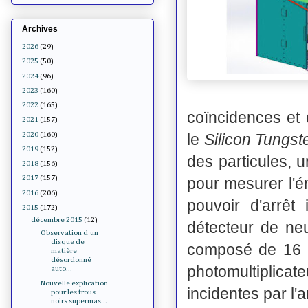
Archives
2026
(29)
2025
(50)
2024
(96)
2023
(160)
2022
(165)
coïncidences et 
2021
(157)
2020
(160)
le
Silicon Tungst
2019
(152)
des particules,
2018
(156)
2017
(157)
pour mesurer l'é
2016
(206)
pouvoir d'arrêt
2015
(172)
décembre 2015
(12)
détecteur de ne
Observation d'un
disque de
composé de 16 
matière
désordonné
photomultiplica
auto...
Nouvelle explication
incidentes par l
pour les trous
noirs supermas...