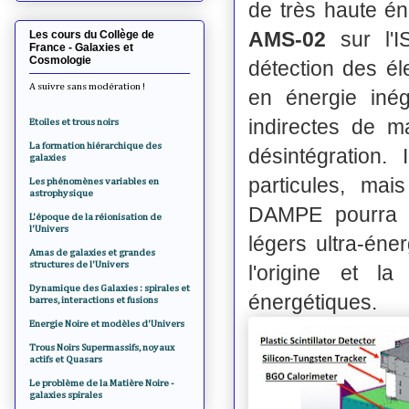
de très haute én
AMS-02
sur l'
Les cours du Collège de
France - Galaxies et
Cosmologie
détection des é
A suivre sans modération !
en énergie inég
indirectes de ma
Etoiles et trous noirs
La formation hiérarchique des
désintégration.
galaxies
particules, mai
Les phénomènes variables en
astrophysique
DAMPE pourra é
L'époque de la réionisation de
l'Univers
légers ultra-éne
Amas de galaxies et grandes
structures de l'Univers
l'origine et l
Dynamique des Galaxies : spirales et
énergétiques.
barres, interactions et fusions
Energie Noire et modèles d'Univers
Trous Noirs Supermassifs, noyaux
actifs et Quasars
Le problème de la Matière Noire -
galaxies spirales