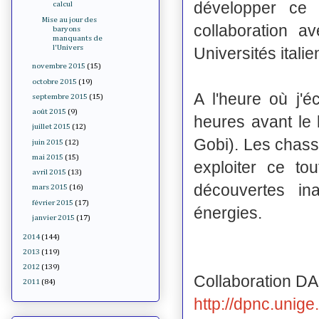
développer ce t
calcul
Mise au jour des
collaboration a
baryons
manquants de
l'Univers
Universités itali
novembre 2015
(15)
octobre 2015
(19)
A l'heure où j'é
septembre 2015
(15)
août 2015
(9)
heures avant le
juillet 2015
(12)
Gobi). Les chass
juin 2015
(12)
mai 2015
(15)
exploiter ce to
avril 2015
(13)
découvertes in
mars 2015
(16)
février 2015
(17)
énergies.
janvier 2015
(17)
2014
(144)
2013
(119)
2012
(139)
Collaboration D
2011
(84)
http://dpnc.unig