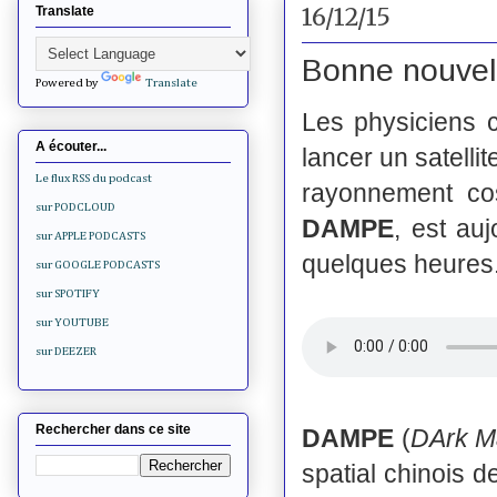
16/12/15
Translate
Bonne nouvell
Powered by
Translate
Les physiciens ch
A écouter...
lancer un satellit
Le flux RSS du podcast
rayonnement cos
sur PODCLOUD
DAMPE
, est au
sur APPLE PODCASTS
quelques heures
sur GOOGLE PODCASTS
sur SPOTIFY
sur YOUTUBE
sur DEEZER
Rechercher dans ce site
DAMPE
(
DArk Ma
spatial chinois d