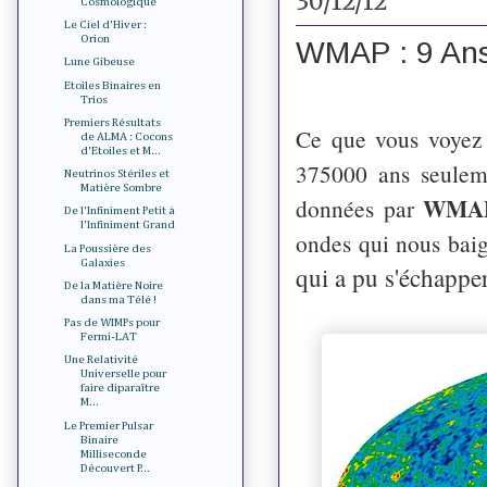
30/12/12
Cosmologique
Le Ciel d'Hiver :
Orion
WMAP : 9 Ans
Lune Gibeuse
Etoiles Binaires en
Trios
Premiers Résultats
Ce que vous voyez l
de ALMA : Cocons
d'Etoiles et M...
375000 ans seuleme
Neutrinos Stériles et
Matière Sombre
WMA
données par
De l'Infiniment Petit à
l'Infiniment Grand
ondes qui nous baig
La Poussière des
Galaxies
qui a pu s'échappe
De la Matière Noire
dans ma Télé !
Pas de WIMPs pour
Fermi-LAT
Une Relativité
Universelle pour
faire diparaître
M...
Le Premier Pulsar
Binaire
Milliseconde
Découvert P...