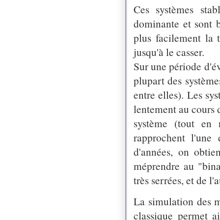
Ces systèmes stab
dominante et sont b
plus facilement
la 
jusqu'à le casser
.

Sur une période d'év
plupart
des systèmes
entre elles). Les sys
lentement au cours 
système (tout en r
rapprochent l'une 
d'années,
on obtien
méprendre au "binai
très serrées,
et de l'
La simulation des m
classique permet 
a