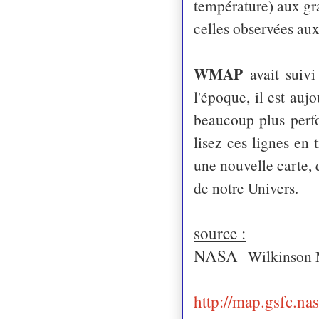
température) aux gr
celles observées aux
WMAP
avait sui
vi
l'époque, il est au
beaucoup plus perf
lisez ces lignes
en 
une nouvelle carte
,
de notre
U
nivers.
source :
NASA
Wilkinson 
http://map.gsfc.na