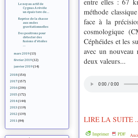
entre elles : 67 k
Le noyau actif de
Cygnus A révèle
méthode classique 
un épais tore de...
Reprise de la chasse
face à la précisi
aux ondes
gravitationnelles
cosmologique (CM
Des positrons pour
détecter des
Céphéides et les s
fusions d'étoiles
...
avec un nouveau r
mars 2019
(13)
deux valeurs...
février 2019
(12)
janvier 2019
(14)
2018
(156)
2017
(157)
2016
(206)
2015
(172)
2014
(144)
2013
(119)
2012
(139)
LIRE LA SUITE ..
2011
(84)
Imprimer
PDF
Auc