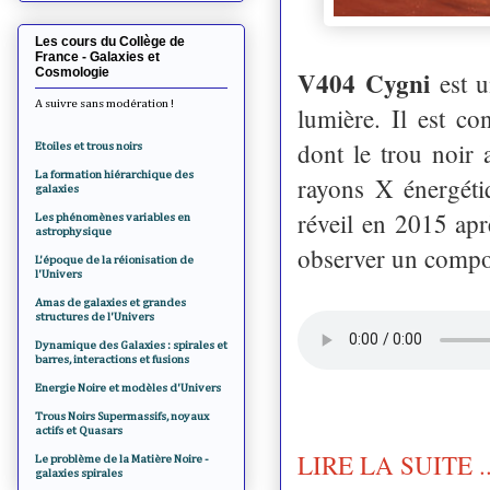
Les cours du Collège de
France - Galaxies et
Cosmologie
V404 Cygni
est u
A suivre sans modération !
lumière. Il est co
dont le trou noir 
Etoiles et trous noirs
La formation hiérarchique des
rayons X énergéti
galaxies
réveil en 2015 ap
Les phénomènes variables en
astrophysique
observer un compo
L'époque de la réionisation de
l'Univers
Amas de galaxies et grandes
structures de l'Univers
Dynamique des Galaxies : spirales et
barres, interactions et fusions
Energie Noire et modèles d'Univers
Trous Noirs Supermassifs, noyaux
actifs et Quasars
LIRE LA SUITE ..
Le problème de la Matière Noire -
galaxies spirales