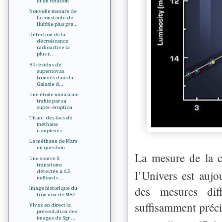
et en rotation
Nouvelle mesure de
la constante de
Hubble plus pré...
Détection de la
décroissance
radioactive la
plus r...
89 résidus de
supernovas
trouvés dans la
Galaxie d...
Une étoile minuscule
trahie par sa
super-éruption
Titan : des lacs de
méthane
complexes
Le méthane de Mars
en question
La mesure de la 
Une source X
transitoire
l’Univers est auj
détectée à 6,5
milliards ...
des mesures diff
Image historique du
trou noir de M87
suffisamment précis
Vivez en direct la
présentation des
images de Sgr ...