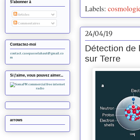
S’abonner à
Labels:
cosmologi
Articles
Commentaires
24/04/19
Contactez-moi
Détection de 
contact.casepasselahaut@gmail.co
sur Terre
m
Si j'aime, vous pouvez aimer...
arrows