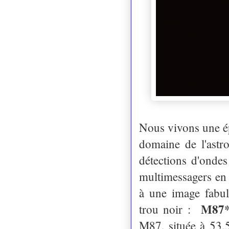
Nous vivons une ép
domaine de l'astr
détections d'onde
multimessagers en 
à une image fabule
M87
trou noir :
M87, située à 53,5