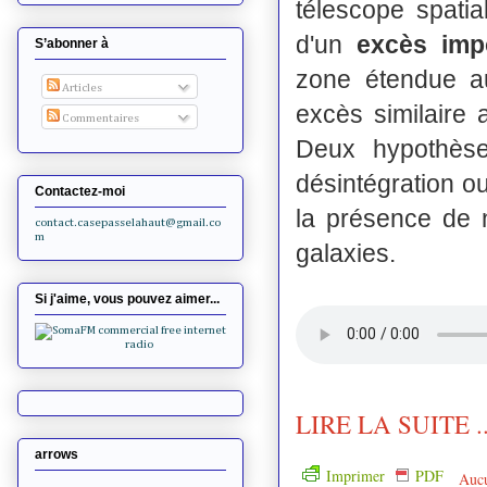
télescope spat
d'un
excès imp
S’abonner à
zone étendue a
Articles
excès similaire 
Commentaires
Deux hypothèse
désintégration ou
Contactez-moi
la présence de 
contact.casepasselahaut@gmail.co
m
galaxies.
Si j'aime, vous pouvez aimer...
LIRE LA SUITE ..
arrows
Imprimer
PDF
Auc