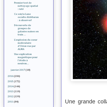
Premier test de
nettoyage spatial
: raté
Ce soir, la Lune
occulte Aldébaran
: à observer!
Découverte de
groupes de
galaxies naines en
train ...
L'explosion du coeur
moléculaire
d'Orion vue par
ALMA
Une explication
magnétique pour
l'étoile à
neutron...
janvier 2017
(18)
2016
(206)
2015
(172)
2014
(144)
2013
(119)
2012
(139)
Une grande colla
2011
(84)