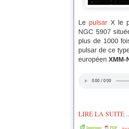
Le
pulsar
X le p
NGC 5907 située 
plus de 1000 foi
pulsar de ce typ
européen
XMM-
LIRE LA SUITE ..
Imprimer
PDF
Auc