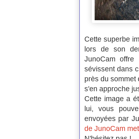
Cette superbe im
lors de son der
JunoCam offre d
sévissent dans c
près du sommet d
s'en approche jus
Cette image a é
lui, vous pouv
envoyées par Ju
de JunoCam met e
N'hésitez pas !