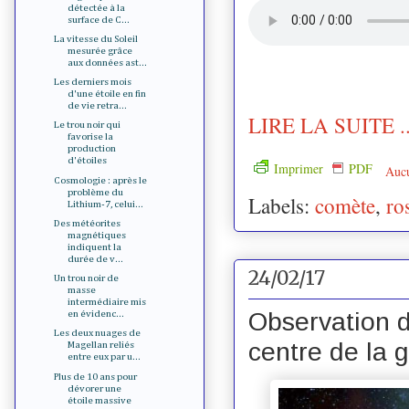
détectée à la
surface de C...
La vitesse du Soleil
mesurée grâce
aux données ast...
Les derniers mois
d'une étoile en fin
de vie retra...
LIRE LA SUITE ..
Le trou noir qui
favorise la
production
d'étoiles
Imprimer
PDF
Auc
Cosmologie : après le
problème du
Labels:
comète
,
ro
Lithium-7, celui...
Des météorites
magnétiques
indiquent la
durée de v...
24/02/17
Un trou noir de
masse
intermédiaire mis
Observation 
en évidenc...
Les deux nuages de
centre de la 
Magellan reliés
entre eux par u...
Plus de 10 ans pour
dévorer une
étoile massive