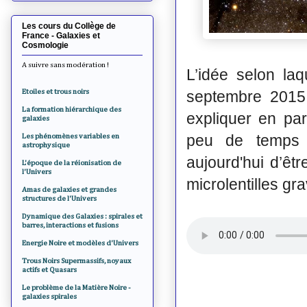
Les cours du Collège de
France - Galaxies et
Cosmologie
A suivre sans modération !
L’idée selon la
Etoiles et trous noirs
septembre 2015
La formation hiérarchique des
expliquer en pa
galaxies
peu de temps a
Les phénomènes variables en
astrophysique
aujourd'hui d’êt
L'époque de la réionisation de
l'Univers
microlentilles gra
Amas de galaxies et grandes
structures de l'Univers
Dynamique des Galaxies : spirales et
barres, interactions et fusions
Energie Noire et modèles d'Univers
Trous Noirs Supermassifs, noyaux
actifs et Quasars
Le problème de la Matière Noire -
galaxies spirales