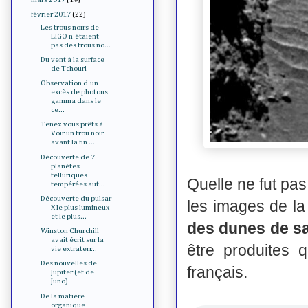
février 2017
(22)
Les trous noirs de
LIGO n'étaient
pas des trous no...
Du vent à la surface
de Tchouri
Observation d'un
excès de photons
gamma dans le
ce...
Tenez vous prêts à
Voir un trou noir
avant la fin ...
Découverte de 7
planètes
telluriques
Quelle ne fut pas
tempérées aut...
Découverte du pulsar
les images de l
X le plus lumineux
et le plus...
des dunes de s
Winston Churchill
avait écrit sur la
être produites
vie extraterr...
Des nouvelles de
français.
Jupiter (et de
Juno)
De la matière
organique