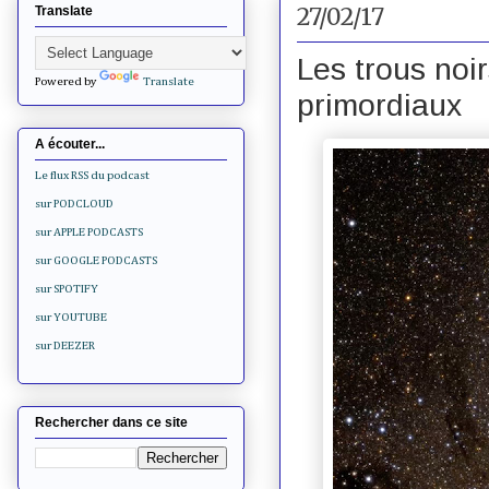
27/02/17
Translate
Les trous noi
Powered by
Translate
primordiaux
A écouter...
Le flux RSS du podcast
sur PODCLOUD
sur APPLE PODCASTS
sur GOOGLE PODCASTS
sur SPOTIFY
sur YOUTUBE
sur DEEZER
Rechercher dans ce site