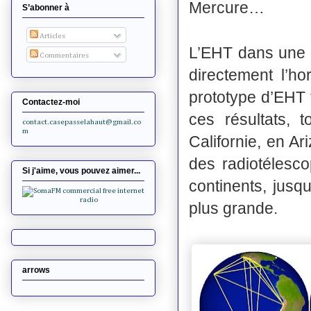
Mercure…
S’abonner à
Articles
L’EHT dans une v
Commentaires
directement l’h
prototype d’EHT t
Contactez-moi
ces résultats, 
contact.casepasselahaut@gmail.co
m
Californie, en A
des radiotélesco
Si j'aime, vous pouvez aimer...
continents, jusqu
plus grande.
arrows