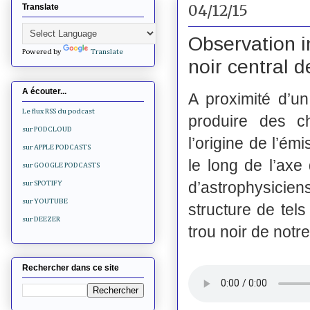
04/12/15
Translate
Observation i
Powered by
Translate
noir central d
A écouter...
A proximité d’un
Le flux RSS du podcast
produire des c
sur PODCLOUD
l’origine de l’ém
sur APPLE PODCASTS
le long de l’axe
sur GOOGLE PODCASTS
d’astrophysiciens
sur SPOTIFY
sur YOUTUBE
structure de tel
sur DEEZER
trou noir de notr
Rechercher dans ce site