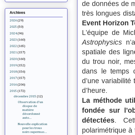
de données de mu
très longues dis
Archives
2026
(29)
Event Horizon 
2025
(50)
L’équipe de Mi
2024
(96)
2023
(160)
Astrophysics
n’
2022
(165)
spatiale des li
2021
(157)
2020
(160)
du trou noir, me
2019
(152)
dans le temps c
2018
(156)
2017
(157)
d’une variabilité
2016
(206)
d’heure.
2015
(172)
décembre 2015
(12)
La méthode util
Observation d'un
disque de
fondée sur l’o
matière
désordonné
auto...
détectées
. Cet
Nouvelle explication
polarimétrique à
pour les trous
noirs supermas...