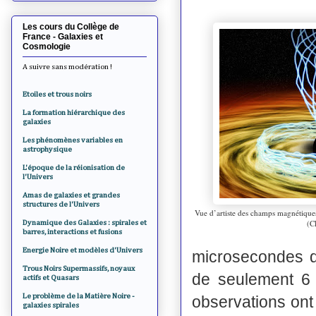
Les cours du Collège de
France - Galaxies et
Cosmologie
A suivre sans modération !
Etoiles et trous noirs
La formation hiérarchique des
galaxies
Les phénomènes variables en
astrophysique
L'époque de la réionisation de
l'Univers
Amas de galaxies et grandes
structures de l'Univers
Vue d’artiste des champs magnétiques 
(C
Dynamique des Galaxies : spirales et
barres, interactions et fusions
Energie Noire et modèles d'Univers
microsecondes d’
Trous Noirs Supermassifs, noyaux
de seulement 6 f
actifs et Quasars
Le problème de la Matière Noire -
observations on
galaxies spirales