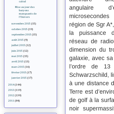
calcul
angulaire d
Mise au jour des
baryons
manquants de
microsecondes 
l'Univers
région de Sgr A*
novembre 2015
(15)
octobre 2015
(19)
la puissance 
septembre 2015
(15)
réseau de radio
août 2015
(9)
juillet 2015
(12)
dimension du tr
juin 2015
(12)
galaxie, avec sa
mai 2015
(15)
avril 2015
(13)
l’ordre de 13
mars 2015
(16)
février 2015
(17)
Schwarzschild, l
janvier 2015
(17)
à une distance 
2014
(144)
Terre est d’envi
2013
(119)
2012
(139)
de golf à la sur
2011
(84)
noir supermassif