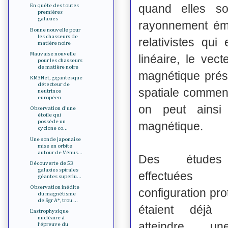
quand elles so
En quête des toutes
premières
galaxies
rayonnement émi
Bonne nouvelle pour
les chasseurs de
relativistes qui
matière noire
Mauvaise nouvelle
linéaire, le vec
pour les chasseurs
de matière noire
magnétique prés
KM3Net, gigantesque
détecteur de
spatiale comment
neutrinos
européen
on peut ainsi
Observation d'une
étoile qui
possède un
magnétique.
cyclone co...
Une sonde japonaise
mise en orbite
autour de Vénus...
Des études 
Découverte de 53
galaxies spirales
effectuées
géantes superlu...
Observation inédite
configuration pr
du magnétisme
de Sgr A*, trou ...
étaient déjà
L’astrophysique
nucléaire à
atteindre un
l’épreuve du