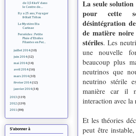
La seule solution 
de 3,54 keV dans
le Centre de...
pour cette s
Il y a 25 ans, Voyager
frôlait Triton
désintégration de
Le Mystère Eta
Carinae
de matière noire
Perséides : Petite
Pluie d'Etoiles
stériles
. Les neutri
Filantes en Per...
une nouvelle fo
juillet 2014
(10)
juin 2014
(12)
beaucoup plus mas
mai 2014
(14)
neutrinos que no
avril 2014
(16)
mars 2014
(10)
neutrino stérile e
février 2014
(12)
manière car il 
janvier 2014
(14)
2013
(119)
interaction avec la 
2012
(139)
2011
(84)
Et les théories déc
peut être instable
S’abonner à