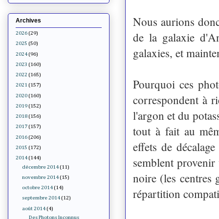
Nous aurions donc
Archives
de la galaxie d'
2026
(29)
2025
(50)
galaxies, et mainte
2024
(96)
2023
(160)
2022
(165)
Pourquoi ces photo
2021
(157)
correspondent à ri
2020
(160)
2019
(152)
l'argon et du potas
2018
(156)
tout à fait au mê
2017
(157)
2016
(206)
effets de décalage
2015
(172)
semblent provenir 
2014
(144)
décembre 2014
(11)
noire (les centres 
novembre 2014
(15)
octobre 2014
(14)
répartition compati
septembre 2014
(12)
août 2014
(4)
Des Photons Inconnus