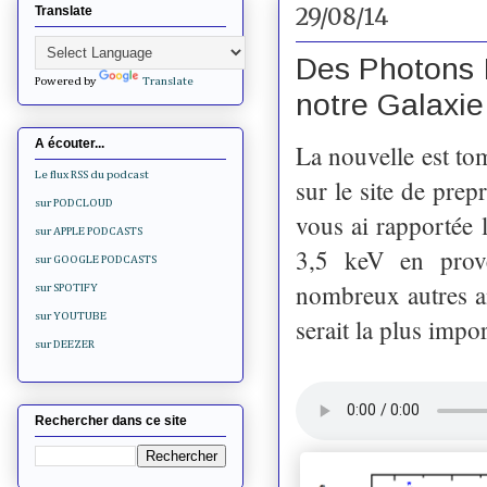
29/08/14
Translate
Des Photons 
Powered by
Translate
notre Galaxie
A écouter...
La nouvelle est to
Le flux RSS du podcast
sur le site de prep
sur PODCLOUD
vous ai rapportée l
sur APPLE PODCASTS
3,5 keV en prov
sur GOOGLE PODCASTS
nombreux autres am
sur SPOTIFY
sur YOUTUBE
serait la plus impor
sur DEEZER
Rechercher dans ce site