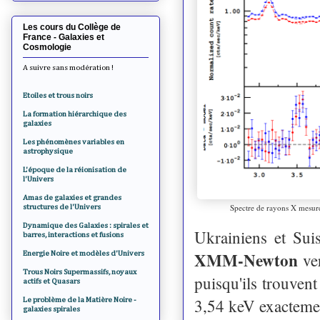
Les cours du Collège de
France - Galaxies et
Cosmologie
A suivre sans modération !
Etoiles et trous noirs
La formation hiérarchique des
galaxies
Les phénomènes variables en
astrophysique
L'époque de la réionisation de
l'Univers
Amas de galaxies et grandes
Spectre de rayons X mesuré 
structures de l'Univers
Dynamique des Galaxies : spirales et
Ukrainiens et Suis
barres, interactions et fusions
XMM-Newton
Energie Noire et modèles d'Univers
ver
Trous Noirs Supermassifs, noyaux
puisqu'ils trouven
actifs et Quasars
3,54 keV exacteme
Le problème de la Matière Noire -
galaxies spirales