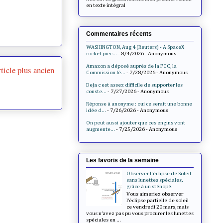
en texte intégral
Commentaires récents
WASHINGTON, Aug 4 (Reuters) - A SpaceX
rocket piec...
- 8/4/2026
- Anonymous
Amazon a déposé auprès de la FCC, la
ticle plus ancien
Commission fé...
- 7/28/2026
- Anonymous
Deja c est assez difficile de supporter les
conste...
- 7/27/2026
- Anonymous
Réponse à anonyme : oui ce serait une bonne
idée d...
- 7/26/2026
- Anonymous
On peut aussi ajouter que ces engins vont
augmente...
- 7/25/2026
- Anonymous
Les favoris de la semaine
Observer l'éclipse de Soleil
sans lunettes spéciales,
grâce à un sténopé.
Vous aimeriez observer
l’éclipse partielle de soleil
ce vendredi 20 mars, mais
vous n’avez pas pu vous procurer les lunettes
spéciales en ...