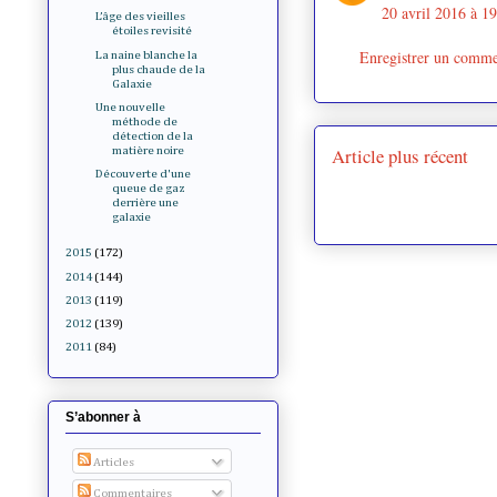
20 avril 2016 à 1
L’âge des vieilles
étoiles revisité
Enregistrer un comme
La naine blanche la
plus chaude de la
Galaxie
Une nouvelle
méthode de
détection de la
Article plus récent
matière noire
Découverte d'une
queue de gaz
derrière une
galaxie
2015
(172)
2014
(144)
2013
(119)
2012
(139)
2011
(84)
S’abonner à
Articles
Commentaires