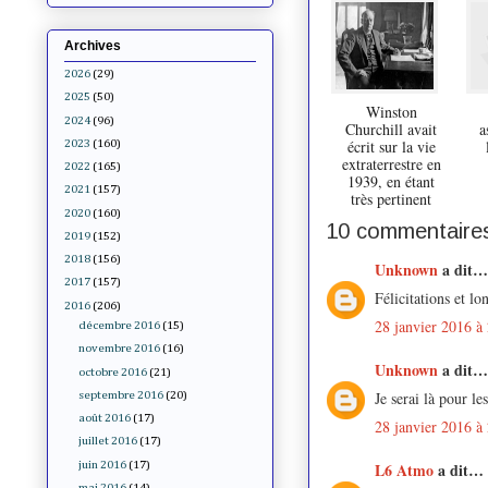
Archives
2026
(29)
2025
(50)
Winston
2024
(96)
Churchill avait
a
écrit sur la vie
2023
(160)
extraterrestre en
2022
(165)
1939, en étant
2021
(157)
très pertinent
2020
(160)
10 commentaires
2019
(152)
2018
(156)
Unknown
a dit…
2017
(157)
Félicitations et lo
2016
(206)
28 janvier 2016 à
décembre 2016
(15)
novembre 2016
(16)
Unknown
a dit…
octobre 2016
(21)
Je serai là pour le
septembre 2016
(20)
août 2016
(17)
28 janvier 2016 à
juillet 2016
(17)
juin 2016
(17)
L6 Atmo
a dit…
mai 2016
(14)