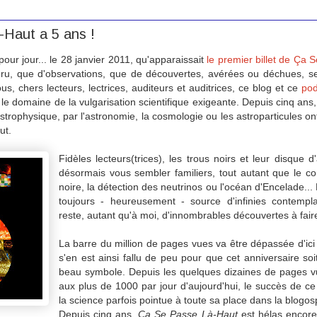
Haut a 5 ans !
r pour jour... le 28 janvier 2011, qu'apparaissait
le premier billet de Ça
u, que d'observations, que de découvertes, avérées ou déchues, s
us, chers lecteurs, lectrices, auditeurs et auditrices, ce blog et ce
pod
 le domaine de la vulgarisation scientifique exigeante. Depuis cinq ans
strophysique, par l'astronomie, la cosmologie ou les astroparticules o
ut.
Fidèles lecteurs(trices), les trous noirs et leur disque d
désormais vous sembler familiers, tout autant que le c
noire, la détection des neutrinos ou l'océan d'Encelade... 
toujours - heureusement - source d'infinies contempla
reste, autant qu'à moi, d'innombrables découvertes à fair
La barre du million de pages vues va être dépassée d'ici 
s'en est ainsi fallu de peu pour que cet anniversaire so
beau symbole. Depuis les quelques dizaines de pages v
aux plus de 1000 par jour d'aujourd'hui, le succès de c
la science parfois pointue à toute sa place dans la blogo
Depuis cinq ans,
Ça Se Passe Là-Haut
est hélas encore