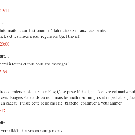
 19:11
it…
'informations sur l'astronomie,à faire découvrir aux passionnés.
cles et les mises à jour régulières.Quel travail!
 20:00
 dit…
rci à toutes et tous pour vos messages !
5:36
trois derniers mois du super blog Ça se passe là-haut, je découvre cet anniversa
 avec bougies standards ou non, mais les mettre sur un gros et improbable gâte
s un cadeau. Puisse cette belle énergie (blanche) continuer à vous animer.
5:17
 dit…
votre fidélité et vos encouragements !