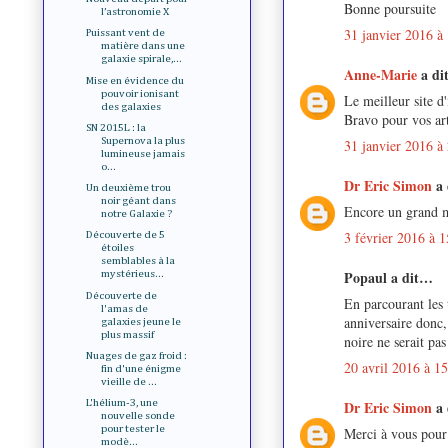
Bonne poursuite
l’astronomie X
31 janvier 2016 à
Puissant vent de
matière dans une
galaxie spirale,...
Anne-Marie
a d
Mise en évidence du
pouvoir ionisant
Le meilleur site d
des galaxies
Bravo pour vos arti
SN 2015L : la
Supernova la plus
31 janvier 2016 à
lumineuse jamais
o...
Dr Eric Simon
a
Un deuxième trou
noir géant dans
Encore un grand me
notre Galaxie ?
3 février 2016 à 1
Découverte de 5
étoiles
semblables à la
Popaul a dit…
mystérieus...
Découverte de
En parcourant les 
l'amas de
anniversaire donc,
galaxies jeune le
plus massif
noire ne serait pa
Nuages de gaz froid :
20 avril 2016 à 1
fin d'une énigme
vieille de ...
Dr Eric Simon
a
L'hélium-3, une
nouvelle sonde
pour tester le
Merci à vous pour 
modè...