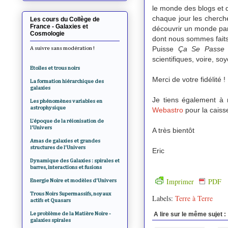
le monde des blogs et d
chaque jour les cherche
Les cours du Collège de
France - Galaxies et
découvrir un monde parf
Cosmologie
dont nous sommes faits
Puisse
Ça Se Passe 
A suivre sans modération !
scientifiques, voire, s
Etoiles et trous noirs
Merci de votre fidélité !
La formation hiérarchique des
galaxies
Je tiens également à 
Les phénomènes variables en
astrophysique
Webastro
pour la caiss
L'époque de la réionisation de
l'Univers
A très bientôt
Amas de galaxies et grandes
structures de l'Univers
Eric
Dynamique des Galaxies : spirales et
barres, interactions et fusions
Imprimer
PDF
Energie Noire et modèles d'Univers
Trous Noirs Supermassifs, noyaux
Labels:
Terre à Terre
actifs et Quasars
Le problème de la Matière Noire -
A lire sur le même sujet :
galaxies spirales