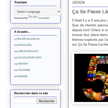
28/01/16
Translate
Ça Se Passe Là-
Powered by
Translate
C'était il y a 5 ans jou
Que de chemin parcour
depuis lors! Grâce à vo
A écouter...
trouver leur place dans
Le flux RSS du podcast
thèmes explorés par l'a
sur Ça Se Passe Là-Ha
sur PODCLOUD
sur APPLE PODCASTS
sur GOOGLE PODCASTS
sur SPOTIFY
sur YOUTUBE
sur DEEZER
Rechercher dans ce site