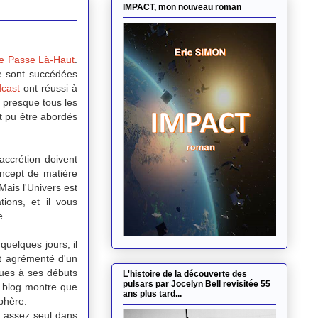
IMPACT, mon nouveau roman
 Se Passe Là-Haut
.
e sont succédées
cast
ont réussi à
, presque tous les
nt pu être abordés
'accrétion doivent
oncept de matière
Mais l'Univers est
tions, et il vous
e.
quelques jours, il
it agrémenté d'un
ues à ses débuts
L'histoire de la découverte des
pulsars par Jocelyn Bell revisitée 55
e blog montre que
ans plus tard...
sphère.
 assez seul dans