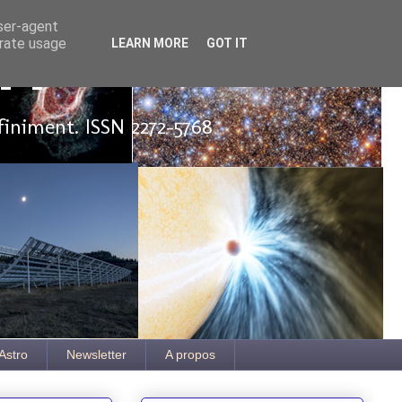
user-agent
erate usage
LEARN MORE
GOT IT
ut
finiment. ISSN 2272-5768
Astro
Newsletter
A propos