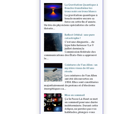
La Gravitation Quantique à
Boucles transforme les
trous noirs en trous blancs
La gravitation quantique à
boucle montre encore sa
force en cette fin d'année.
Un trio de physiciens spécialistes de cette
théorie...
Reflect Orbital : une pure
catastrophe !
C’est une dinguerie... de
type folie furieuse ! Le 9
juillet dernier, la
Commission fédérale des
communications des États-Unis a approuvé
le...
Ceintures de Van Allen : un
mystère vieux de 60 ans
résolu
Les ceintures de Van Allen
ont été découvertes en
1958. Elles sont constituées
majoritairement de protons et d’électrons
énergétiques ca...
Mise en sommeil
Ça Se Passe Là-Haut se met
en sommeil pour une durée
indéterminée. Durant cette
éclipse, ne perdez pas vos
habitudes, plongez-vous