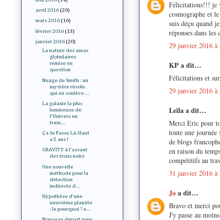
Félicitations!!! j
avril 2016
(20)
cosmographe et le 
mars 2016
(16)
suis déçu quand je 
réponses dans les
février 2016
(13)
janvier 2016
(20)
29 janvier 2016 à
La nature des amas
globulaires
KP a dit…
remise en
question
Félicitations et su
Nuage de Smith : un
mystère résolu
29 janvier 2016 à
qui en soulève ...
La galaxie la plus
Leïla a dit…
lumineuse de
l'Univers en
Merci Eric pour to
train...
toute une journée s
Ça Se Passe Là-Haut
a 5 ans !
de blogs francopho
en raison du temps
GRAVITY à l'assaut
des trous noirs
compétitifs au trav
Une nouvelle
31 janvier 2016 à
méthode pour la
détection
indirecte d...
Jo
a dit…
Hypothèse d'une
neuvième planète
Bravo et merci pou
: le pourquoi ? e...
J'y passe au moins
Nouveau départ pour