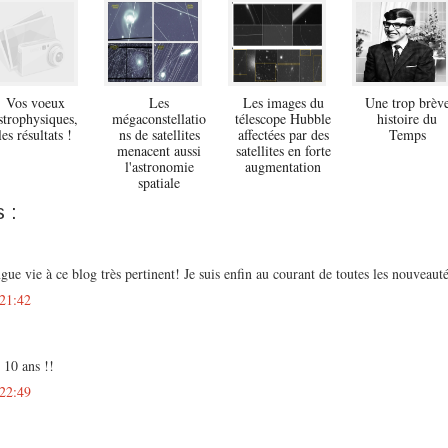
Vos voeux
Les
Les images du
Une trop brèv
strophysiques,
mégaconstellatio
télescope Hubble
histoire du
les résultats !
ns de satellites
affectées par des
Temps
menacent aussi
satellites en forte
l'astronomie
augmentation
spatiale
 :
ngue vie à ce blog très pertinent! Je suis enfin au courant de toutes les nouveaut
 21:42
s 10 ans !!
 22:49