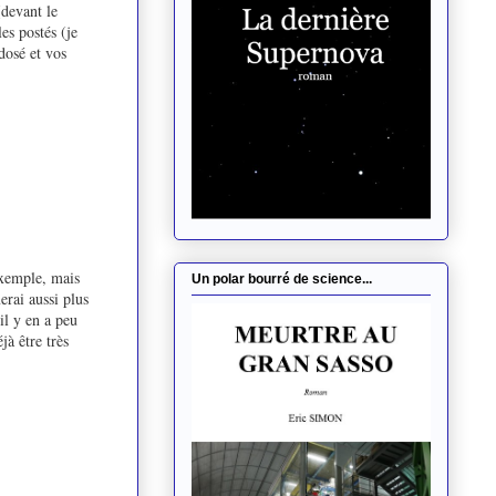
(devant le
es postés (je
 dosé et vos
exemple, mais
Un polar bourré de science...
erai aussi plus
il y en a peu
jà être très