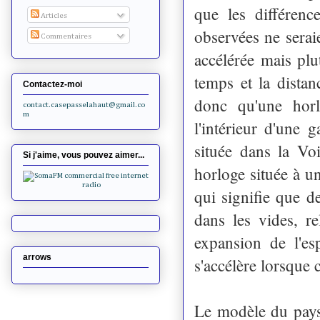
que les différenc
Articles
observées ne serai
Commentaires
accélérée mais pl
temps et la distan
Contactez-moi
donc qu'une horl
contact.casepasselahaut@gmail.co
m
l'intérieur d'une
située dans la Vo
Si j'aime, vous pouvez aimer...
horloge située à 
qui signifie que d
dans les vides, r
expansion de l'es
arrows
s'accélère lorsque 
Le modèle du paysa