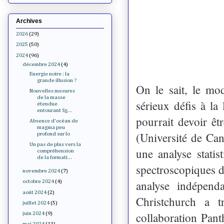
Archives
2026
(29)
2025
(50)
2024
(96)
décembre 2024
(4)
Energie noire : la
grande illusion ?
On le sait, le m
Nouvelles mesures
de la masse
sérieux défis à la
étendue
entourant Sg...
pourrait devoir êt
Absence d'océan de
magma peu
(Université de Can
profond sur Io
Un pas de plus vers la
une analyse stati
compréhension
de la formati...
spectroscopiques d
novembre 2024
(7)
analyse indépend
octobre 2024
(4)
août 2024
(2)
Christchurch a tr
juillet 2024
(5)
collaboration Pan
juin 2024
(9)
mai 2024
(13)