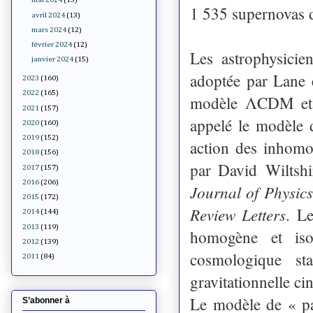
1 535 supernovas d
avril 2024
(13)
mars 2024
(12)
février 2024
(12)
Les astrophysicie
janvier 2024
(15)
adoptée par Lane 
2023
(160)
2022
(165)
modèle ΛCDM et c
2021
(157)
appelé le modèle 
2020
(160)
2019
(152)
action des inhomo
2018
(156)
par David Wiltshi
2017
(157)
2016
(206)
Journal of Physics
2015
(172)
Review Letters
. L
2014
(144)
2013
(119)
homogène et iso
2012
(139)
cosmologique st
2011
(84)
gravitationnelle ci
Le modèle de « pa
S’abonner à