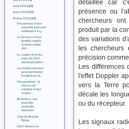
détaillée car c
avril 2016
(20)
présence ou l'
mars 2016
(16)
février 2016
(13)
chercheurs ont
Découverte d'une
nouvelle particule
produit par la co
exotique à 4 q...
des variations d
La distance d'une
bouffée rapide
d'ondes radio
les chercheurs
dét...
Le couple de trous
précision commen
noirs de LIGO
aurait pu naître ...
Les différences
Les étoiles binaires
peuvent fournir
l'effet Doppler 
les photons m...
Une première : la
vers la Terre p
vitesse de
rotation d'une
décale les longu
exopla...
Neutrinos : une
ou du récepteur.
nouvelle
anomalie
détectée
Clap de fin pour
Les signaux radi
Philae
LIGO observe la