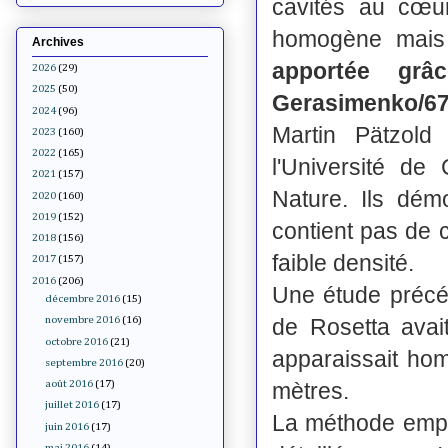
cavités au cœu
homogène mais 
Archives
apportée gr
2026
(29)
2025
(50)
Gerasimenko/67
2024
(96)
Martin Pätzol
2023
(160)
2022
(165)
l'Université de
2021
(157)
Nature. Ils dém
2020
(160)
2019
(152)
contient pas de 
2018
(156)
faible densité.
2017
(157)
2016
(206)
Une étude précé
décembre 2016
(15)
de Rosetta avai
novembre 2016
(16)
octobre 2016
(21)
apparaissait hom
septembre 2016
(20)
mètres.
août 2016
(17)
juillet 2016
(17)
La méthode emplo
juin 2016
(17)
mai 2016
(14)