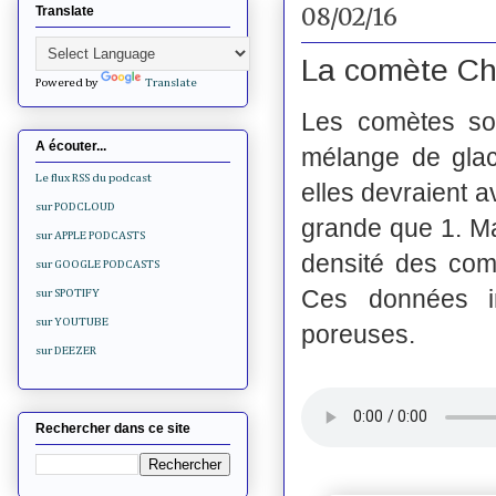
08/02/16
Translate
La comète Ch
Powered by
Translate
Les comètes so
A écouter...
mélange de glac
Le flux RSS du podcast
elles devraient a
sur PODCLOUD
grande que 1. Ma
sur APPLE PODCASTS
densité des comè
sur GOOGLE PODCASTS
Ces données in
sur SPOTIFY
sur YOUTUBE
poreuses.
sur DEEZER
Rechercher dans ce site