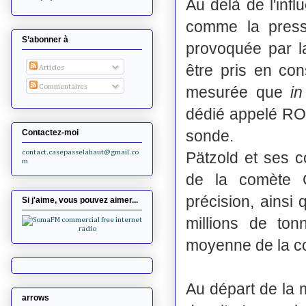
Au delà de l'inf
comme la pressi
S’abonner à
provoquée par l
être pris en con
Articles
Commentaires
mesurée que
in
dédié appelé ROS
sonde.
Contactez-moi
contact.casepasselahaut@gmail.co
Pätzold et ses c
m
de la comète 
précision, ainsi
Si j'aime, vous pouvez aimer...
millions de to
moyenne de la c
Au départ de la 
arrows