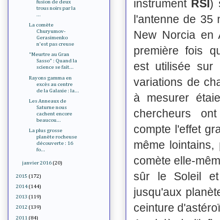
instrument
RSI
) 
fusion de deux
trous noirs par la
...
l'antenne de 35 
La comète
New Norcia en A
Churyumov-
Gerasimenko
n'est pas creuse
première fois q
"Meurtre au Gran
Sasso" : Quand la
est utilisée su
science se fait...
Rayons gamma en
variations de ch
excès au centre
de la Galaxie : la...
à mesurer étaie
Les Anneaux de
Saturne nous
chercheurs on
cachent encore
beaucou...
compte l'effet g
La plus grosse
planète rocheuse
même lointains, 
découverte : 16
fo...
comète elle-même
janvier 2016
(20)
sûr le Soleil e
2015
(172)
2014
(144)
jusqu'aux planèt
2013
(119)
ceinture d'astéro
2012
(139)
2011
(84)