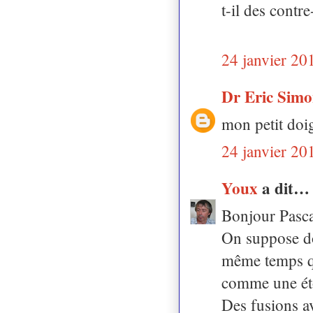
t-il des contr
24 janvier 20
Dr Eric Sim
mon petit doigt
24 janvier 20
Youx
a dit…
Bonjour Pasca
On suppose do
même temps que
comme une éto
Des fusions av