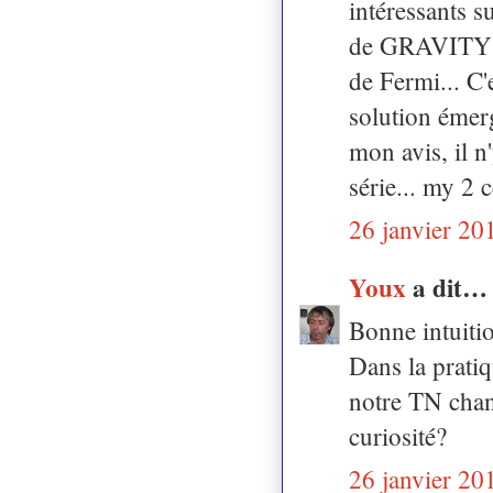
intéressants su
de GRAVITY et
de Fermi... C'
solution émerg
mon avis, il n
série... my 2 c
26 janvier 20
Youx
a dit…
Bonne intuiti
Dans la pratiq
notre TN chan
curiosité?
26 janvier 20