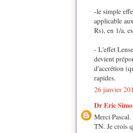
-le simple eff
applicable aux
Rs), en 1/a, e
- L'effet Lens
devient prépo
d'accrétion (q
rapides.
26 janvier 20
Dr Eric Sim
Merci Pascal.
TN. Je crois q