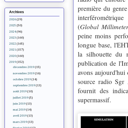
première du genre
Archives
interférométriqu
2026
(29)
Global Millimete
(
2025
(50)
2024
(96)
peine moins perfo
2023
(160)
longue base, l'EH
2022
(165)
2021
(157)
la silhouette du
2020
(160)
publication de l'
2019
(152)
décembre 2019
(15)
avons aujourd'hui
novembre 2019
(16)
source radio Sgr 
octobre 2019
(14)
septembre 2019
(13)
fournit des indic
août 2019
(10)
supermassif.
juillet 2019
(5)
juin 2019
(13)
mai 2019
(14)
avril 2019
(13)
mars 2019
(13)
février 2019
(12)