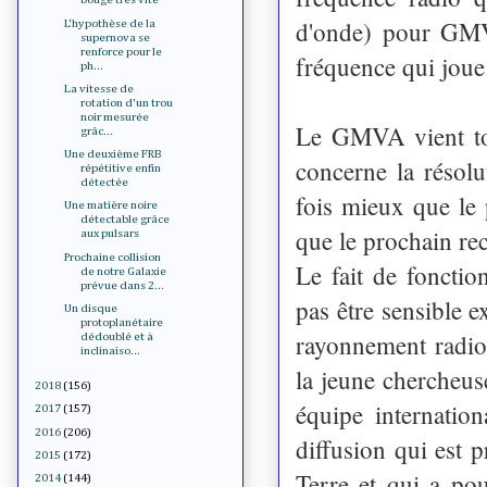
d'onde) pour GMV
L'hypothèse de la
supernova se
renforce pour le
fréquence qui joue 
ph...
La vitesse de
rotation d'un trou
noir mesurée
Le GMVA vient tou
grâc...
Une deuxième FRB
concerne la résolu
répétitive enfin
détectée
fois mieux que le
Une matière noire
détectable grâce
que le prochain re
aux pulsars
Prochaine collision
Le fait de foncti
de notre Galaxie
prévue dans 2...
pas être sensible 
Un disque
protoplanétaire
rayonnement radio
dédoublé et à
inclinaiso...
la jeune chercheu
2018
(156)
équipe internation
2017
(157)
2016
(206)
diffusion qui est p
2015
(172)
Terre et qui a pour
2014
(144)