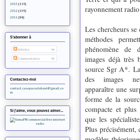
2013
(119)
rayonnement radio 
2012
(139)
2011
(84)
Les chercheurs se 
méthodes permett
S’abonner à
phénomène de di
Articles
images déjà très 
Commentaires
source Sgr A*.
La
des images net
Contactez-moi
apparaître une surpr
contact.casepasselahaut@gmail.co
m
forme de la sourc
compacte et plus
Si j'aime, vous pouvez aimer...
que les spécialist
Plus précisément, 
modèles théoriques