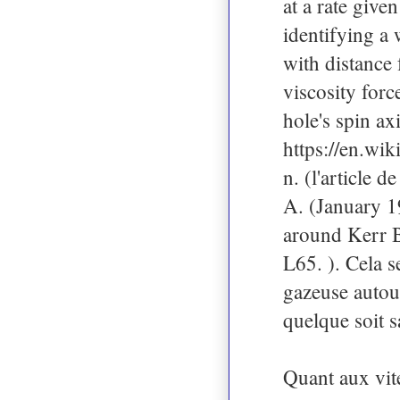
at a rate give
identifying a 
with distance 
viscosity forc
hole's spin ax
https://en.w
n. (l'article 
A. (January 1
around Kerr B
L65. ). Cela s
gazeuse autou
quelque soit s
Quant aux vite