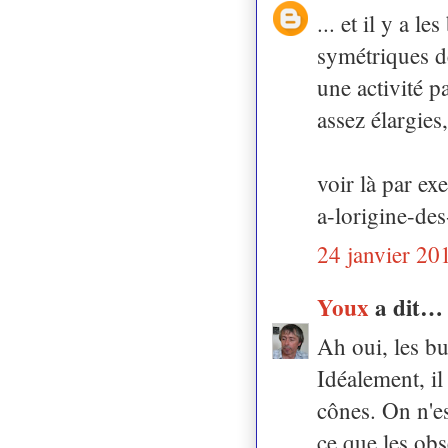
... et il y a 
symétriques de
une activité p
assez élargies
voir là par ex
a-lorigine-des
24 janvier 20
Youx
a dit…
Ah oui, les bu
Idéalement, il
cônes. On n'es
ce que les obs