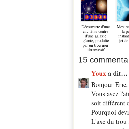
Découverte d'une
Mesure 
cavité au centre
la p
d'une galaxie
instan
géante, produite
jet de
par un trou noir
ultramassif
15 commentai
Youx
a dit…
Bonjour Eric,
Vous avez l'ai
soit différent 
Pourquoi devra
L'axe du trou 