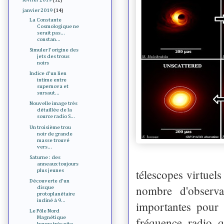
janvier 2019
(14)
La Constante
Cosmologique ne
serait pas...
constan...
Simuler l'origine des
jets des trous
noirs
Indice d'un lien
intime entre
supernova et
sursaut...
Nouvelle image très
détaillée de la
source radio S...
Un troisième trou
noir de grande
masse trouvé
vers...
Saturne : des
anneaux toujours
télescopes virtuel
plus jeunes
Découverte d'un
nombre d'observat
disque
protoplanétaire
incliné à 9...
importantes pour 
Le Pôle Nord
Magnétique
fréquence radio 
bouge très vite