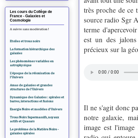
très proche de ce 
Les cours du Collège de
France - Galaxies et
source radio Sgr A
Cosmologie
terme d'apercevoir
A suivre sans modération !
est un des jalons
Etoiles et trous noirs
précieux sur la géo
La formation hiérarchique des
galaxies
Les phénomènes variables en
astrophysique
L'époque de la réionisation de
l'Univers
Amas de galaxies et grandes
structures de l'Univers
Dynamique des Galaxies : spirales et
barres, interactions et fusions
Il ne s'agit donc p
Energie Noire et modèles d'Univers
notre galaxie, ma
Trous Noirs Supermassifs, noyaux
actifs et Quasars
image est l'image
Le problème de la Matière Noire -
galaxies spirales
radio qui entoure 