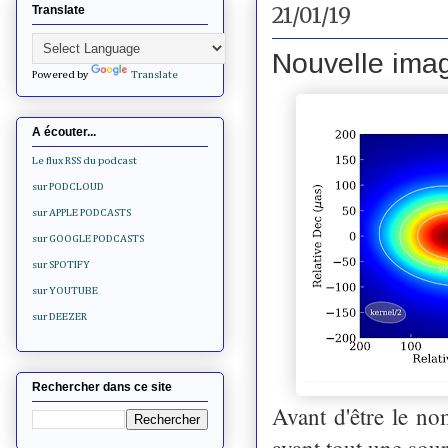
21/01/19
Translate
Nouvelle imag
Powered by
Translate
A écouter...
Le flux RSS du podcast
sur PODCLOUD
sur APPLE PODCASTS
sur GOOGLE PODCASTS
sur SPOTIFY
sur YOUTUBE
sur DEEZER
Rechercher dans ce site
Avant d'être le no
avant tout une sou