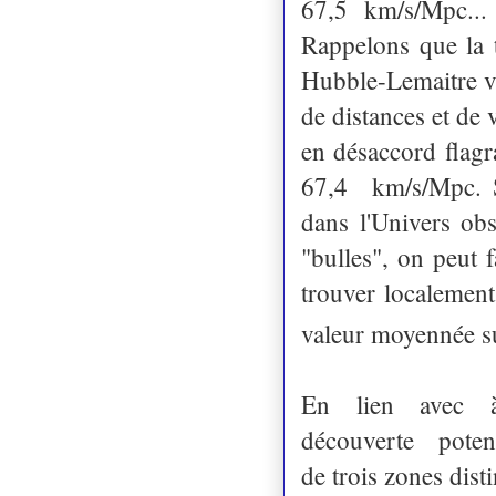
67,5
km/s/Mpc...
Rappelons que la t
Hubble-Lemaitre vi
de distances et de 
en désaccord flagr
67,4
km/s/Mpc. S
dans l'Univers obs
"bulles", on peut f
trouver localemen
valeur moyennée sur
En lien avec 
découverte potent
de trois zones disti