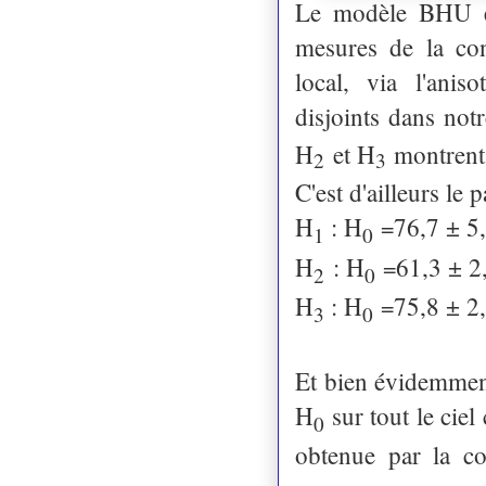
Le modèle BHU exp
mesures de la co
local, via l'anis
disjoints dans not
H
et H
montrent
2
3
C'est d'ailleurs le
H
: H
76,7 ± 5
=
1
0
H
: H
61,3 ± 2
=
2
0
H
: H
75,8 ± 2
=
3
0
Et bien évidemment
H
sur tout le ciel
0
obtenue par la co