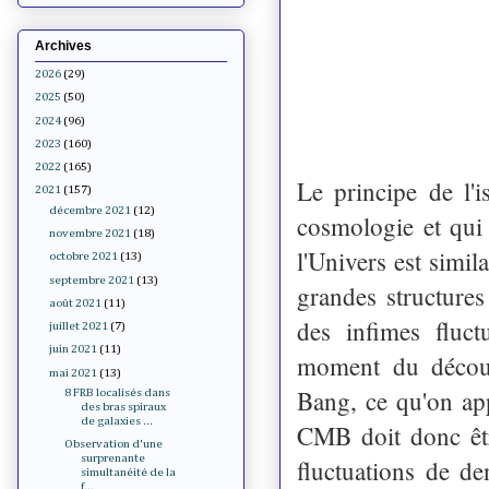
Archives
2026
(29)
2025
(50)
2024
(96)
2023
(160)
2022
(165)
Le principe de l'
2021
(157)
décembre 2021
(12)
cosmologie et qui
novembre 2021
(18)
l'Univers est simil
octobre 2021
(13)
septembre 2021
(13)
grandes structure
août 2021
(11)
des infimes fluct
juillet 2021
(7)
juin 2021
(11)
moment du découp
mai 2021
(13)
Bang, ce qu'on ap
8 FRB localisés dans
des bras spiraux
de galaxies ...
CMB doit donc êtr
Observation d'une
surprenante
fluctuations de de
simultanéité de la
f...