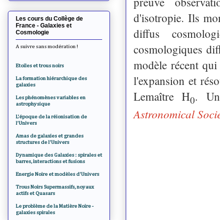
preuve observat
d'isotropie. Ils mo
Les cours du Collège de
France - Galaxies et
diffus cosmolog
Cosmologie
cosmologiques diff
A suivre sans modération !
modèle récent qui f
Etoiles et trous noirs
l'expansion et rés
La formation hiérarchique des
galaxies
Lemaître H
. Un
0
Les phénomènes variables en
astrophysique
Astronomical Socie
L'époque de la réionisation de
l'Univers
Amas de galaxies et grandes
structures de l'Univers
Dynamique des Galaxies : spirales et
barres, interactions et fusions
Energie Noire et modèles d'Univers
Trous Noirs Supermassifs, noyaux
actifs et Quasars
Le problème de la Matière Noire -
galaxies spirales