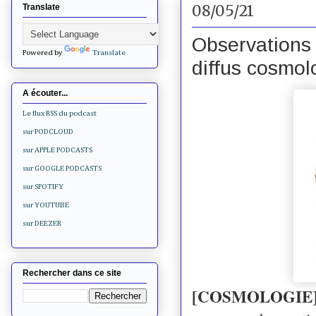
08/05/21
Translate
Observations 
Powered by
Translate
diffus cosmol
A écouter...
Le flux RSS du podcast
sur PODCLOUD
sur APPLE PODCASTS
sur GOOGLE PODCASTS
sur SPOTIFY
sur YOUTUBE
sur DEEZER
Rechercher dans ce site
[COSMOLOGIE