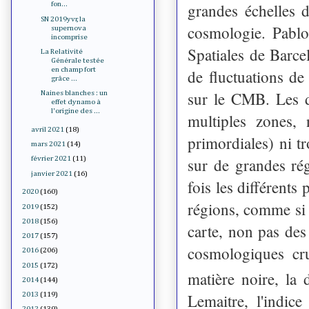
grandes échelles 
fon...
SN 2019yvr, la
cosmologie. Pablo
supernova
incomprise
Spatiales de Barce
La Relativité
Générale testée
en champ fort
de fluctuations de
grâce ...
sur le CMB. Les d
Naines blanches : un
effet dynamo à
l'origine des ...
multiples zones, 
avril 2021
(18)
primordiales) ni t
mars 2021
(14)
sur de grandes rég
février 2021
(11)
janvier 2021
(16)
fois les différent
2020
(160)
régions, comme si i
2019
(152)
2018
(156)
carte, non pas de
2017
(157)
cosmologiques cr
2016
(206)
2015
(172)
matière noire, la
2014
(144)
Lemaitre, l'indice
2013
(119)
2012
(139)