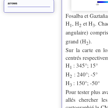
arrows
Fosalba et Gaztaña
H
, H
et H
. Cha
1
2
3
angulaire) compris
grand (H
).
2
Sur la carte en l
centrés respective
H
: 345°; 15°
1
H
: 240°; -5°
2
H
: 150°; -50°
3
Pour tester plus av
allés chercher l
cartographié le C