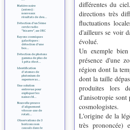
différentes du cie
Matière noire
(axions) :
directions très di
nouveaux
résultats de deu...
fluctuations local
Détection d'un 5ème
cercle radio
d'ailleurs se voir
"bizarre", un ORC
Rayons cosmiques
évolué.
galactiques :
détection d'une
bos...
Un exemple bien 
Détection de photons
présence d'une zo
gamma de plus de
1 péta-élect...
région dont la temp
Identification
d'atomes de
plutonium de
dont la taille dépa
supernovas...
produites lors d
Une solution
entrevue pour
expliquer les
d'anisotropie sont
naines bl...
Nouvelle preuve
cosmologistes.
d'alignement
vitesse-axe de
L'origine de la lé
rotati...
Observations de 3
très prononcée) e
horizons non
causals dans le