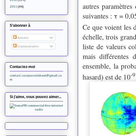
autres paramètre
2011
(84)
suivantes : τ = 0,
Ce que voient les 
S’abonner à
échelle, trois gran
Articles
liste de valeurs c
Commentaires
mais différentes 
ensemble, la probab
Contactez-moi
-9
hasard) est de 10
contact.casepasselahaut@gmail.co
m
Si j'aime, vous pouvez aimer...