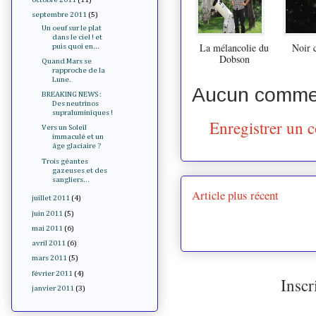
septembre 2011
(5)
Un oeuf sur le plat
dans le ciel ! et
La mélancolie du
Noir c
puis quoi en...
Dobson
Quand Mars se
rapproche de la
Lune.
Aucun commen
BREAKING NEWS :
Des neutrinos
supraluminiques !
Enregistrer un 
Vers un Soleil
immaculé et un
âge glaciaire ?
Trois géantes
gazeuses et des
sangliers...
Article plus récent
juillet 2011
(4)
juin 2011
(5)
mai 2011
(6)
avril 2011
(6)
mars 2011
(5)
février 2011
(4)
Inscr
janvier 2011
(3)