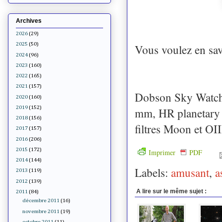
créd
Archives
2026
(29)
2025
(50)
Vous voulez en sav
2024
(96)
2023
(160)
2022
(165)
2021
(157)
Dobson Sky Watch
2020
(160)
2019
(152)
mm, HR planetary
2018
(156)
filtres Moon et OI
2017
(157)
2016
(206)
2015
(172)
Imprimer
PDF
2014
(144)
Labels:
amusant
,
a
2013
(119)
2012
(139)
A lire sur le même sujet :
2011
(84)
décembre 2011
(16)
novembre 2011
(19)
octobre 2011
(11)