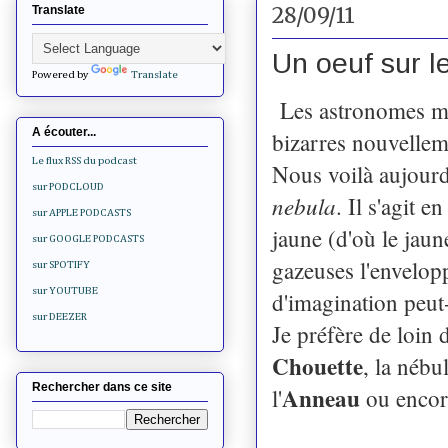
28/09/11
Translate
Un oeuf sur le
Powered by
Translate
Les astronomes ma
A écouter...
bizarres nouvellem
Le flux RSS du podcast
Nous voilà aujourd'
sur PODCLOUD
nebula
. Il s'agit e
sur APPLE PODCASTS
jaune (d'où le jaun
sur GOOGLE PODCASTS
gazeuses l'envelop
sur SPOTIFY
sur YOUTUBE
d'imagination peut-ê
sur DEEZER
Je préfère de loin
Chouette
, la nébu
Rechercher dans ce site
Anneau
l'
ou encor