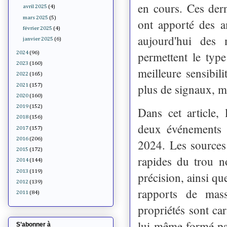
en cours. Ces der
avril 2025
(4)
mars 2025
(5)
ont apporté des a
février 2025
(4)
aujourd'hui des
janvier 2025
(6)
permettent le type
2024
(96)
2023
(160)
meilleure sensibi
2022
(165)
plus de signaux, m
2021
(157)
2020
(160)
2019
(152)
Dans cet article, 
2018
(156)
deux événements d
2017
(157)
2016
(206)
2024. Les sources 
2015
(172)
rapides du trou n
2014
(144)
2013
(119)
précision, ainsi q
2012
(139)
rapports de mass
2011
(84)
propriétés sont car
lui-même formé par
S’abonner à