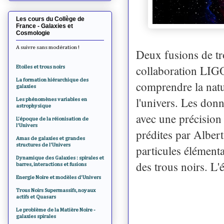
Les cours du Collège de
France - Galaxies et
Cosmologie
A suivre sans modération !
Deux fusions de tr
collaboration LI
Etoiles et trous noirs
La formation hiérarchique des
comprendre la natur
galaxies
l'univers. Les donn
Les phénomènes variables en
astrophysique
avec une précision
L'époque de la réionisation de
l'Univers
prédites par Albert
Amas de galaxies et grandes
structures de l'Univers
particules élémenta
Dynamique des Galaxies : spirales et
des trous noirs. L'
barres, interactions et fusions
Energie Noire et modèles d'Univers
Trous Noirs Supermassifs, noyaux
actifs et Quasars
Le problème de la Matière Noire -
galaxies spirales