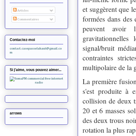
et suggèrent que 
Articles
formées dans des e
Commentaires
peuvent avoir 
gravitationnelle
Contactez-moi
signal/bruit méd
contact.casepasselahaut@gmail.co
m
contraintes stric
multipolaire de la 
Si j'aime, vous pouvez aimer...
La première fusio
s'est produite à 
collision de deux 
20 et 6 masses sol
arrows
des deux trous noi
rotation la plus ra