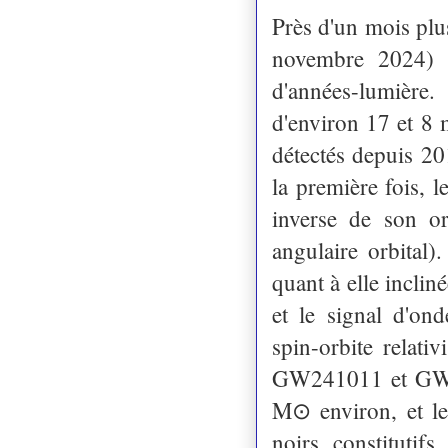
Près d'un mois plu
novembre 2024) a
d'années-lumière
d'environ 17 et 8 
détectés depuis 20
la première fois, 
inverse de son or
angulaire orbital
quant à elle inclin
et le signal d'ond
spin-orbite relati
GW241011 et GW24
M⊙ environ, et le
noirs constitutif