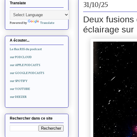
31/10/25
Translate
Deux fusions 
Powered by
Translate
éclairage sur 
A écouter...
Le flux RSS du podcast
sur PODCLOUD
sur APPLE PODCASTS
sur GOOGLE PODCASTS
sur SPOTIFY
sur YOUTUBE
sur DEEZER
Rechercher dans ce site