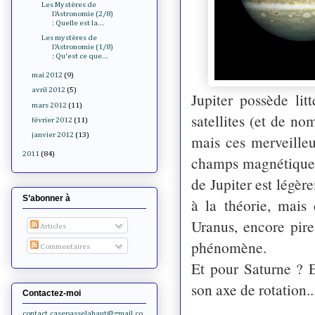
Les Mystères de
l'Astronomie (2/8)
: Quelle est la...
Les mystères de
l'Astronomie (1/8)
: Qu'est ce que...
mai 2012
(9)
avril 2012
(5)
Jupiter possède lit
mars 2012
(11)
satellites (et de no
février 2012
(11)
janvier 2012
(13)
mais ces merveilleu
2011
(84)
champs magnétiques d
de Jupiter est légè
S’abonner à
à la théorie, mais
Uranus, encore pire
Articles
phénomène.
Commentaires
Et pour Saturne ? 
son axe de rotation..
Contactez-moi
contact.casepasselahaut@gmail.co