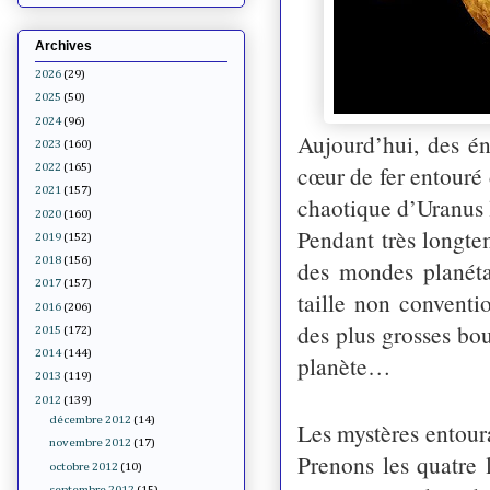
Archives
2026
(29)
2025
(50)
2024
(96)
Aujourd’hui, des é
2023
(160)
cœur de fer entouré
2022
(165)
2021
(157)
chaotique d’Uranus 
2020
(160)
Pendant très longte
2019
(152)
2018
(156)
des mondes planéta
2017
(157)
taille non conventi
2016
(206)
des plus grosses bou
2015
(172)
2014
(144)
planète…
2013
(119)
2012
(139)
décembre 2012
(14)
Les mystères entoura
novembre 2012
(17)
Prenons les quatre 
octobre 2012
(10)
septembre 2012
(15)