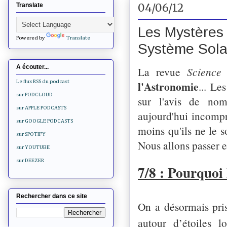
04/06/12
Translate
Les Mystères 
Powered by
Translate
Système Solair
A écouter...
La revue
Scienc
l'Astronomie
Le flux RSS du podcast
... Le
sur PODCLOUD
sur l'avis de nom
sur APPLE PODCASTS
aujourd'hui incompri
sur GOOGLE PODCASTS
moins qu'ils ne le so
sur SPOTIFY
Nous allons passer e
sur YOUTUBE
sur DEEZER
7/8 : Pourquoi 
Rechercher dans ce site
On a désormais pris
autour d’étoiles l