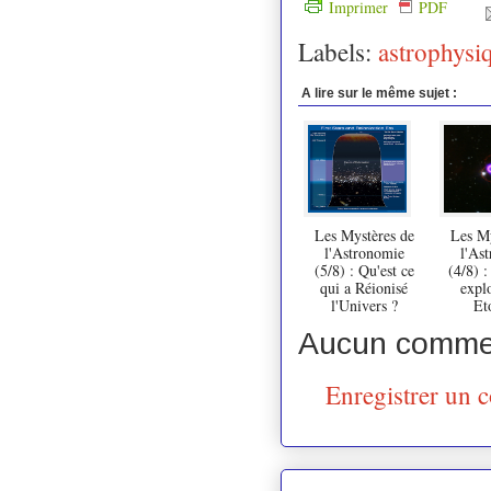
Imprimer
PDF
Labels:
astrophysi
A lire sur le même sujet :
Les Mystères de
Les My
l'Astronomie
l'As
(5/8) : Qu'est ce
(4/8) 
qui a Réionisé
explo
l'Univers ?
Eto
Aucun commen
Enregistrer un 