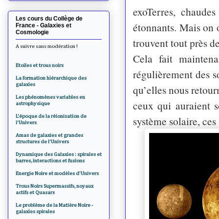
exoTerres, chaudes
Les cours du Collège de
étonnants. Mais on o
France - Galaxies et
Cosmologie
trouvent tout près d
A suivre sans modération !
Cela fait mainten
Etoiles et trous noirs
régulièrement des so
La formation hiérarchique des
galaxies
qu’elles nous retour
Les phénomènes variables en
ceux qui auraient 
astrophysique
L'époque de la réionisation de
système solaire, ces 
l'Univers
Amas de galaxies et grandes
structures de l'Univers
Dynamique des Galaxies : spirales et
barres, interactions et fusions
Energie Noire et modèles d'Univers
Trous Noirs Supermassifs, noyaux
actifs et Quasars
Le problème de la Matière Noire -
galaxies spirales