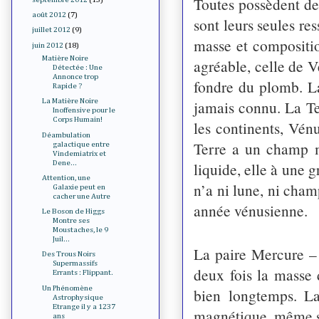
Toutes possèdent de
août 2012
(7)
sont leurs seules re
juillet 2012
(9)
masse et compositio
juin 2012
(18)
Matière Noire
agréable, celle de V
Détectée : Une
Annonce trop
fondre du plomb. La
Rapide ?
jamais connu. La Te
La Matière Noire
Inoffensive pour le
Corps Humain!
les continents, Vé
Déambulation
Terre a un champ 
galactique entre
Vindemiatrix et
Dene...
liquide, elle à une 
Attention, une
n’a ni lune, ni cham
Galaxie peut en
cacher une Autre
année vénusienne.
Le Boson de Higgs
Montre ses
Moustaches, le 9
Juil...
La paire Mercure – 
Des Trous Noirs
Supermassifs
deux fois la masse
Errants : Flippant.
Un Phénomène
bien longtemps. La
Astrophysique
Etrange il y a 1237
magnétique, même si 
ans