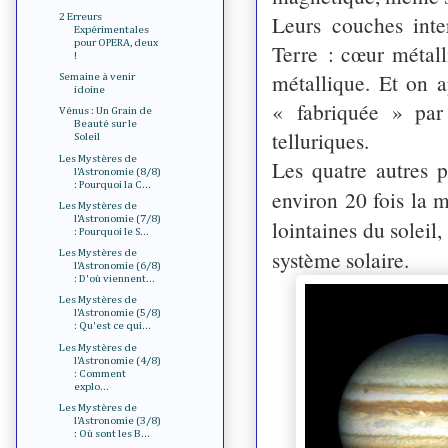
Leurs couches inte
2 Erreurs
Expérimentales
pour OPERA, deux
Terre : cœur métal
!
métallique. Et on 
Semaine à venir
idoine
« fabriquée » par 
Vénus : Un Grain de
Beauté sur le
telluriques.
Soleil
Les Mystères de
Les quatre autres p
l'Astronomie (8/8)
: Pourquoi la C...
environ 20 fois la m
Les Mystères de
l'Astronomie (7/8)
lointaines du soleil
: Pourquoi le S...
système solaire.
Les Mystères de
l'Astronomie (6/8)
: D'où viennent...
Les Mystères de
l'Astronomie (5/8)
: Qu'est ce qui...
Les Mystères de
l'Astronomie (4/8)
: Comment
explo...
Les Mystères de
l'Astronomie (3/8)
: Où sont les B...