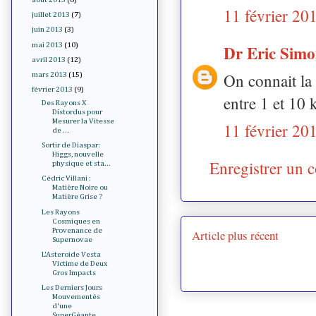
11 février 20
juillet 2013
(7)
juin 2013
(3)
mai 2013
(10)
Dr Eric Sim
avril 2013
(12)
On connait la 
mars 2013
(15)
février 2013
(9)
entre 1 et 10 
Des Rayons X
Distordus pour
Mesurer la Vitesse
11 février 20
de ...
Sortir de Diaspar:
Higgs, nouvelle
Enregistrer un 
physique et sta...
Cédric Villani :
Matière Noire ou
Matière Grise ?
Les Rayons
Cosmiques en
Provenance de
Article plus récent
Supernovae
L'Asteroide Vesta
Victime de Deux
Gros Impacts
Les Derniers Jours
Mouvementés
d'une
SuperGéante