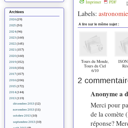
Imprimer
PDF
Labels:
astronomie
Archives
2026
(29)
A lire sur le même sujet :
2025
(50)
2024
(96)
2023
(160)
2022
(165)
2021
(157)
2020
(160)
Tours du Monde,
ISON
2019
(152)
Tours du Ciel
Rés
2018
(156)
6/10
2017
(157)
2 commentair
2016
(206)
2015
(172)
Anonyme a 
2014
(144)
2013
(119)
Merci pour par
décembre 2013
(12)
novembre 2013
(11)
de la comète (
octobre 2013
(10)
réponse? Merc
septembre 2013
(10)
août 2013
(8)