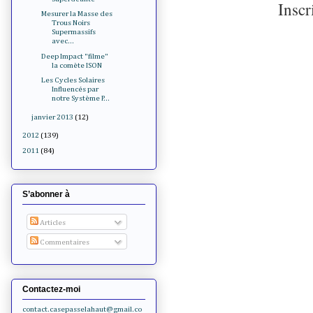
Inscr
Mesurer la Masse des
Trous Noirs
Supermassifs
avec...
Deep Impact "filme"
la comète ISON
Les Cycles Solaires
Influencés par
notre Système P...
janvier 2013
(12)
2012
(139)
2011
(84)
S’abonner à
Articles
Commentaires
Contactez-moi
contact.casepasselahaut@gmail.co