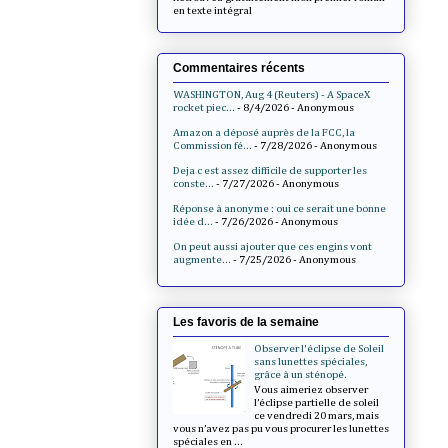
en texte intégral
Commentaires récents
WASHINGTON, Aug 4 (Reuters) - A SpaceX
rocket piec...
- 8/4/2026
- Anonymous
Amazon a déposé auprès de la FCC, la
Commission fé...
- 7/28/2026
- Anonymous
Deja c est assez difficile de supporter les
conste...
- 7/27/2026
- Anonymous
Réponse à anonyme : oui ce serait une bonne
idée d...
- 7/26/2026
- Anonymous
On peut aussi ajouter que ces engins vont
augmente...
- 7/25/2026
- Anonymous
Les favoris de la semaine
Observer l'éclipse de Soleil
sans lunettes spéciales,
grâce à un sténopé.
Vous aimeriez observer
l’éclipse partielle de soleil
ce vendredi 20 mars, mais
vous n’avez pas pu vous procurer les lunettes
spéciales en ...