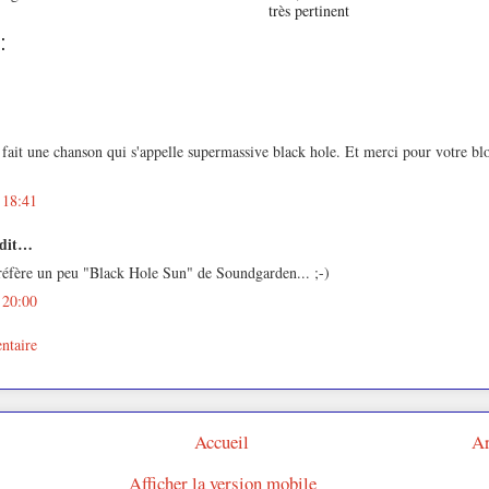
très pertinent
:
ait une chanson qui s'appelle supermassive black hole. Et merci pour votre bl
 18:41
 dit…
réfère un peu "Black Hole Sun" de Soundgarden... ;-)
 20:00
ntaire
Accueil
Ar
Afficher la version mobile