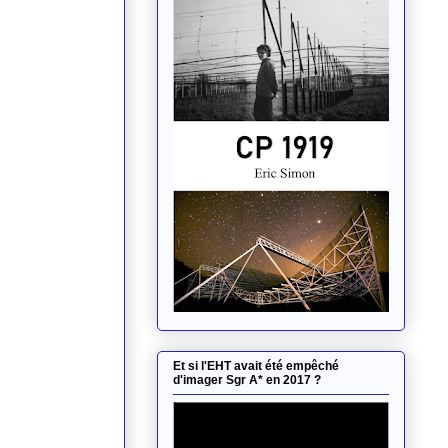
Et si l'EHT avait été empêché
d'imager Sgr A* en 2017 ?