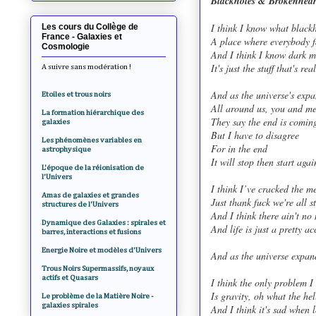
Blackholes & Brokenhear
I think I know what blackh
Les cours du Collège de
France - Galaxies et
A place where everybody f
Cosmologie
And I think I know dark m
It's just the stuff that's re
A suivre sans modération !
And as the universe's exp
Etoiles et trous noirs
All around us, you and m
La formation hiérarchique des
They say the end is comin
galaxies
But I have to disagree
Les phénomènes variables en
For in the end
astrophysique
It will stop then start agai
L'époque de la réionisation de
l'Univers
I think I’ve cracked the me
Amas de galaxies et grandes
Just thank fuck we're all 
structures de l'Univers
And I think there ain't no
Dynamique des Galaxies : spirales et
And life is just a pretty ac
barres, interactions et fusions
Energie Noire et modèles d'Univers
And as the universe expan
Trous Noirs Supermassifs, noyaux
actifs et Quasars
I think the only problem I 
Is gravity, oh what the hel
Le problème de la Matière Noire -
galaxies spirales
And I think it's sad when 