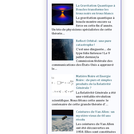
La Gravitation Quantique à
Boucles transforme les
trous noirs en trous blancs
La gravitation quantique à
boucle montre encore sa
force en cette fin d'année.
Un trio de physiciens spécialistes de cette
théorie...
Reflect Orbital : une pure
catastrophe !
C’est une dinguerie... de
type folie furieuse ! Le 9
juillet dernier, la
Commission fédérale des
communications des États-Unis a approuvé
le...
Matière Noire et Energie
Noire : de purs et simples
produits de la Relativité
Générale ?
La Relativité Générale a été
une véritable révolution
scientifique. Nous fêtons cette année le
centenaire de cette grande théorie d'...
Ceintures de Van Allen : un
mystère vieux de 60 ans
résolu
Les ceintures de Van Allen
ont été découvertes en
1958. Elles sont constituées