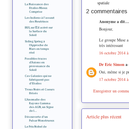
spatiale
La Naissance des
Etoiles Mieux
2 commentaires 
Comprise
Les Indiens à l'assaut
Anonyme a dit…
des Neutrinos
IRIS, un Œil acéré sur
Bonjour,
la Surface du
Soleil
Le groupe Muse a f
Siding Spring à
très intéressant
l'Approche de
Mars en temps
16 octobre 2014 à
réel
Possibles traces
d'Axions en
Dr Eric Simon
a
provenance du
Soleil
Oui, même si je p
Ces Galaxies qui ne
17 octobre 2014 à
fabriquent pas
d'Etoiles
Trous Noirs et Coeurs
Enregistrer un comme
Brisés
L'Anomalie des
Rayons Gamma
des AGN, un Signe
de l...
Article plus récent
Découverte d'un
Pulsar Monstrueux
Le Prix Nobel de