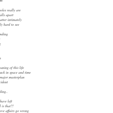
ts
oles really are
alls apart
atter intimately
ally hard to see
anding
e
g
n
aning of this life
stuck in space and time
 major masterplan
cident
ding..
have left
l is that?!
love affairs go wrong