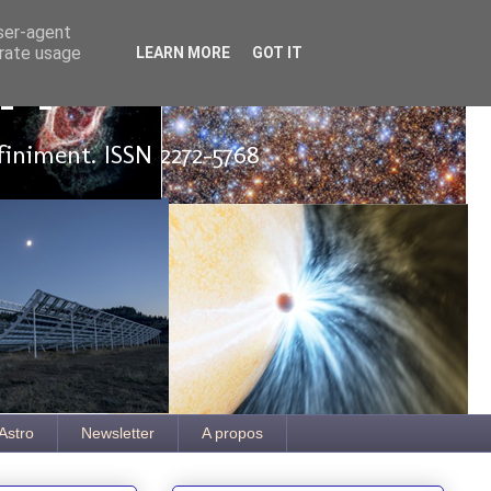
user-agent
erate usage
LEARN MORE
GOT IT
ut
finiment. ISSN 2272-5768
Astro
Newsletter
A propos