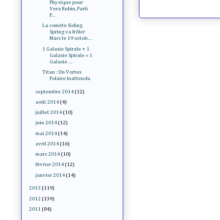
Physique pour
Vera Rubin, Parti
P...
La comète Siding
Spring va frôler
Mars le 19 octob...
1 Galaxie Spirale + 1
Galaxie Spirale = 1
Galaxie ...
Titan : Un Vortex
Polaire Inattendu
septembre 2014
(12)
août 2014
(4)
juillet 2014
(10)
juin 2014
(12)
mai 2014
(14)
avril 2014
(16)
mars 2014
(10)
février 2014
(12)
janvier 2014
(14)
2013
(119)
2012
(139)
2011
(84)