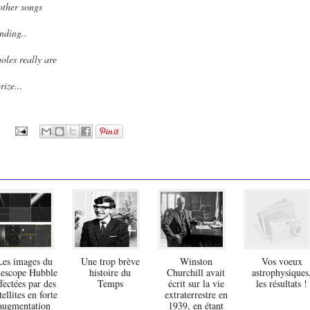
 other songs
nding..
oles really are
rize...
Les images du
Une trop brève
Winston
Vos voeux
lescope Hubble
histoire du
Churchill avait
astrophysiques
ffectées par des
Temps
écrit sur la vie
les résultats !
tellites en forte
extraterrestre en
augmentation
1939, en étant