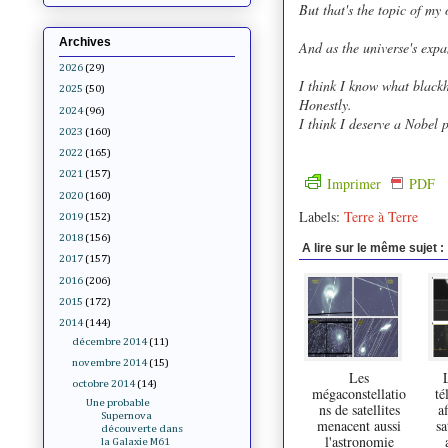
But that's the topic of my
Archives
And as the universe's expa
2026
(29)
I think I know what blackh
2025
(50)
Honestly.
2024
(96)
I think I deserve a Nobel p
2023
(160)
2022
(165)
2021
(157)
Imprimer
PDF
2020
(160)
Labels:
Terre à Terre
2019
(152)
2018
(156)
A lire sur le même sujet :
2017
(157)
2016
(206)
2015
(172)
2014
(144)
décembre 2014
(11)
novembre 2014
(15)
Les
octobre 2014
(14)
mégaconstellatio
té
Une probable
ns de satellites
a
Supernova
menacent aussi
sa
découverte dans
l'astronomie
la Galaxie M61