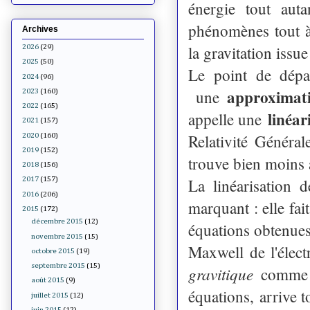
énergie tout aut
phénomènes tout à 
Archives
la gravitation issue
2026
(29)
2025
(50)
Le point de dépa
2024
(96)
approximati
une
2023
(160)
2022
(165)
linéar
appelle une
2021
(157)
Relativité Généra
2020
(160)
2019
(152)
trouve bien moins 
2018
(156)
La linéarisation 
2017
(157)
2016
(206)
marquant : elle fai
2015
(172)
décembre 2015
(12)
équations obtenues 
novembre 2015
(15)
Maxwell de l'éle
octobre 2015
(19)
septembre 2015
(15)
gravitique
comme l
août 2015
(9)
équations, arrive t
juillet 2015
(12)
juin 2015
(12)