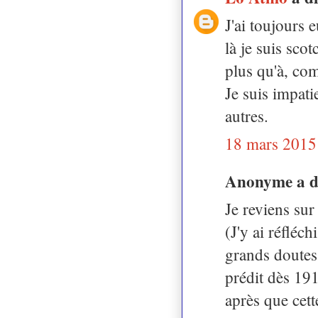
J'ai toujours 
là je suis scot
plus qu'à, co
Je suis impati
autres.
18 mars 2015
Anonyme a 
Je reviens su
(J'y ai réfléc
grands doutes 
prédit dès 19
après que cett