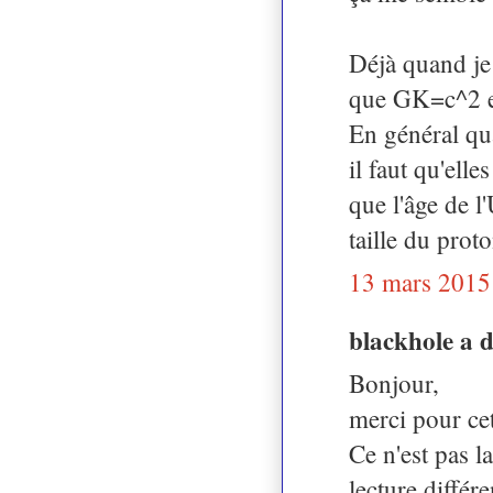
Déjà quand je 
que GK=c^2 et 
En général qua
il faut qu'ell
que l'âge de l'
taille du prot
13 mars 2015
blackhole a 
Bonjour,
merci pour cet 
Ce n'est pas l
lecture différ