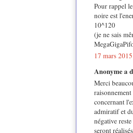
Pour rappel le
noire est l'en
10^120
(je ne sais m
MegaGigaPifoS
17 mars 2015
Anonyme a 
Merci beaucou
raisonnement 
concernant l'e
admiratif et d
négative reste 
seront réalisé