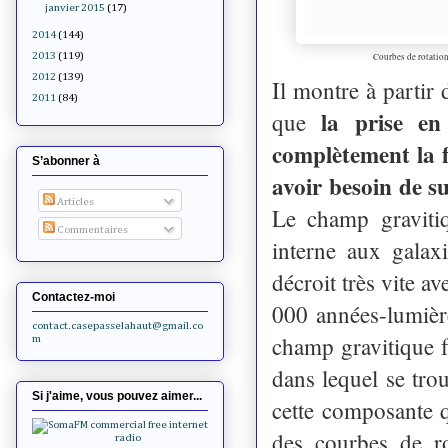
janvier 2015
(17)
2014
(144)
2013
(119)
Courbes de rotation
2012
(139)
Il montre à partir 
2011
(84)
la prise e
que
complètement la f
S’abonner à
avoir besoin de s
Articles
Le champ gravitiq
Commentaires
interne aux galax
décroit très vite a
Contactez-moi
000 années-lumièr
contact.casepasselahaut@gmail.co
champ gravitique f
m
dans lequel se tro
Si j'aime, vous pouvez aimer...
cette composante q
des courbes de ro