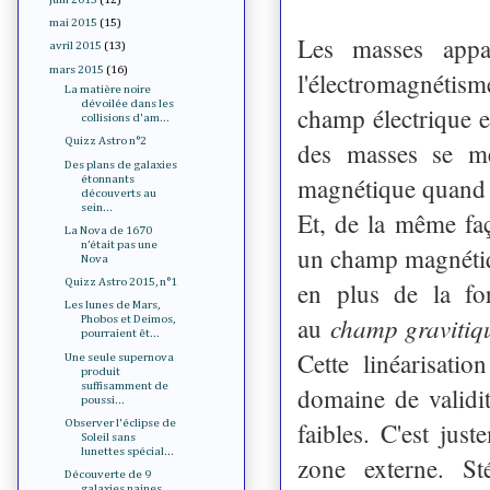
mai 2015
(15)
Les masses appar
avril 2015
(13)
mars 2015
(16)
l'électromagnétism
La matière noire
dévoilée dans les
champ électrique e
collisions d'am...
Quizz Astro n°2
des masses se me
Des plans de galaxies
magnétique quand 
étonnants
découverts au
sein...
Et, de la même faç
La Nova de 1670
n’était pas une
un champ magnétiqu
Nova
Quizz Astro 2015, n°1
en plus de la for
Les lunes de Mars,
champ gravitiq
au
Phobos et Deimos,
pourraient êt...
Cette linéarisati
Une seule supernova
produit
suffisamment de
domaine de validit
poussi...
faibles. C'est ju
Observer l'éclipse de
Soleil sans
lunettes spécial...
zone externe. St
Découverte de 9
galaxies naines