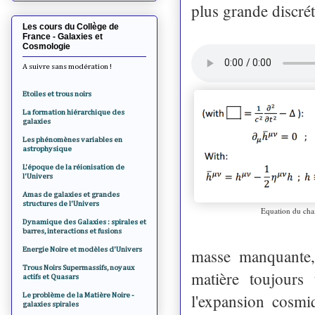
plus grande discrét
Les cours du Collège de
France - Galaxies et
Cosmologie
A suivre sans modération !
Etoiles et trous noirs
La formation hiérarchique des
galaxies
Les phénomènes variables en
astrophysique
L'époque de la réionisation de
l'Univers
Amas de galaxies et grandes
structures de l'Univers
Equation du cham
Dynamique des Galaxies : spirales et
barres, interactions et fusions
Energie Noire et modèles d'Univers
masse manquante, 
Trous Noirs Supermassifs, noyaux
matière toujours 
actifs et Quasars
l'expansion cosmi
Le problème de la Matière Noire -
galaxies spirales