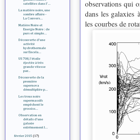
observations qui o
satellites dans l'...
La matière noire, une
dans les galaxies 
sombre affaire -
La Convers...
les courbes de rota
Matière Noire et
Energie Noire : de
purs et simple...
Découverte d'une
activité
hydrothermale
sur Encela...
US 708, l'étoile
éjectée à très
grande vitesse
par...
Découverte de la
première
supernova
démultipliée p...
Les trous noirs
supermassifs
empêchent le
grossiss...
Observation en
détails d'une
galaxie
extrêmement l...
février 2015
(17)