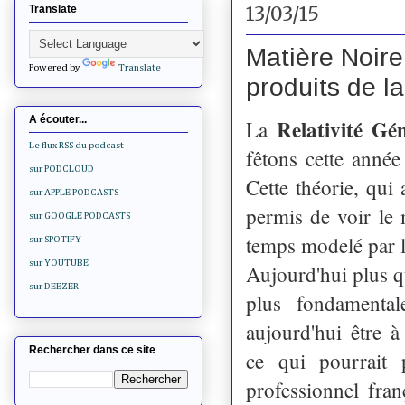
13/03/15
Translate
Matière Noire
Powered by
Translate
produits de l
A écouter...
Relativité Gé
La
Le flux RSS du podcast
fêtons cette anné
sur PODCLOUD
Cette théorie, qui
sur APPLE PODCASTS
permis de voir le
sur GOOGLE PODCASTS
temps modelé par l
sur SPOTIFY
sur YOUTUBE
Aujourd'hui plus qu
sur DEEZER
plus fondamental
aujourd'hui être à
Rechercher dans ce site
ce qui pourrait 
professionnel fra