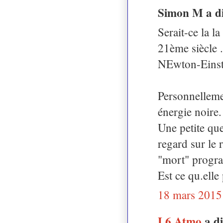
Simon M a d
Serait-ce la l
21ème siècle .
NEwton-Einst
Personnellemen
énergie noire.
Une petite que
regard sur le 
"mort" progr
Est ce qu.elle
18 mars 2015
L6 Atmo
a d