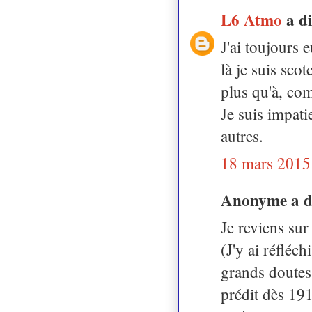
L6 Atmo
a d
J'ai toujours 
là je suis scot
plus qu'à, co
Je suis impati
autres.
18 mars 2015
Anonyme a 
Je reviens su
(J'y ai réfléc
grands doutes 
prédit dès 19