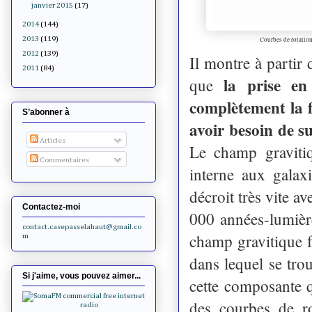
janvier 2015
(17)
2014
(144)
2013
(119)
Courbes de rotation
2012
(139)
Il montre à partir 
2011
(84)
la prise e
que
complètement la f
S’abonner à
avoir besoin de s
Articles
Le champ gravitiq
Commentaires
interne aux galax
décroit très vite a
Contactez-moi
000 années-lumièr
contact.casepasselahaut@gmail.co
champ gravitique f
m
dans lequel se tro
Si j'aime, vous pouvez aimer...
cette composante q
des courbes de ro