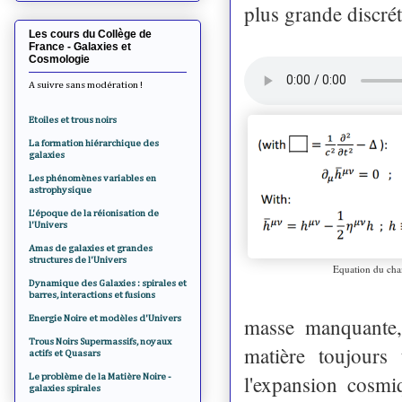
plus grande discrét
Les cours du Collège de
France - Galaxies et
Cosmologie
A suivre sans modération !
Etoiles et trous noirs
La formation hiérarchique des
galaxies
Les phénomènes variables en
astrophysique
L'époque de la réionisation de
l'Univers
Amas de galaxies et grandes
structures de l'Univers
Equation du cham
Dynamique des Galaxies : spirales et
barres, interactions et fusions
Energie Noire et modèles d'Univers
masse manquante, 
Trous Noirs Supermassifs, noyaux
matière toujours 
actifs et Quasars
l'expansion cosmi
Le problème de la Matière Noire -
galaxies spirales