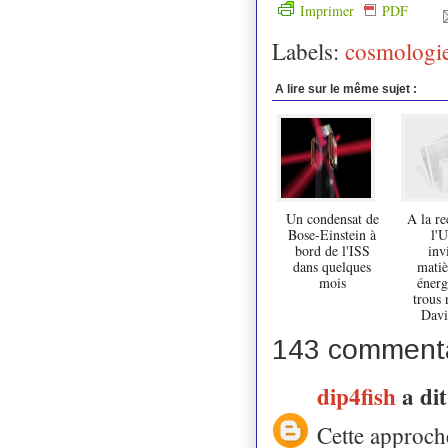
Imprimer
PDF
Labels:
cosmologi
A lire sur le même sujet :
Un condensat de
A la re
Bose-Einstein à
l'U
bord de l'ISS
inv
dans quelques
matiè
mois
énerg
trous 
Davi
143 commenta
dip4fish
a di
Cette approche