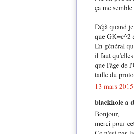
ça me semble a
Déjà quand je 
que GK=c^2 et 
En général qua
il faut qu'ell
que l'âge de l'
taille du prot
13 mars 2015
blackhole a 
Bonjour,
merci pour cet 
Ce n'est pas l