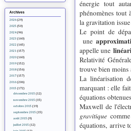
énergie tout aut
phénomènes tout à 
Archives
la gravitation issue
2026
(29)
2025
(50)
Le point de dépa
2024
(96)
approximati
une
2023
(160)
2022
(165)
linéar
appelle une
2021
(157)
Relativité Généra
2020
(160)
2019
(152)
trouve bien moins 
2018
(156)
La linéarisation 
2017
(157)
2016
(206)
marquant : elle fai
2015
(172)
décembre 2015
(12)
équations obtenues 
novembre 2015
(15)
Maxwell de l'éle
octobre 2015
(19)
septembre 2015
(15)
gravitique
comme l
août 2015
(9)
équations, arrive t
juillet 2015
(12)
juin 2015
(12)