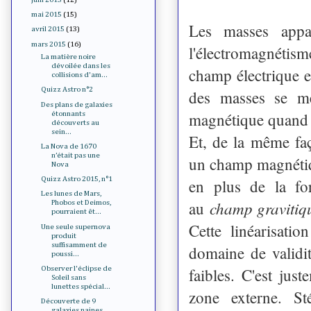
mai 2015
(15)
Les masses appar
avril 2015
(13)
mars 2015
(16)
l'électromagnétism
La matière noire
dévoilée dans les
champ électrique e
collisions d'am...
Quizz Astro n°2
des masses se me
Des plans de galaxies
magnétique quand 
étonnants
découverts au
sein...
Et, de la même faç
La Nova de 1670
n’était pas une
un champ magnétiqu
Nova
Quizz Astro 2015, n°1
en plus de la for
Les lunes de Mars,
champ gravitiq
au
Phobos et Deimos,
pourraient êt...
Cette linéarisati
Une seule supernova
produit
suffisamment de
domaine de validit
poussi...
faibles. C'est ju
Observer l'éclipse de
Soleil sans
lunettes spécial...
zone externe. St
Découverte de 9
galaxies naines