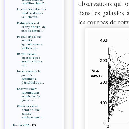
observations qui o
satellites dans l'...
La matière noire, une
dans les galaxies 
sombre affaire -
La Convers...
les courbes de rota
Matière Noire et
Energie Noire : de
purs et simple...
Découverte d'une
activité
hydrothermale
sur Encela...
US 708, l'étoile
éjectée à très
grande vitesse
par...
Découverte de la
première
supernova
démultipliée p...
Les trous noirs
supermassifs
empêchent le
grossiss...
Observation en
détails d'une
galaxie
extrêmement l...
février 2015
(17)