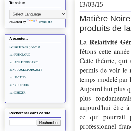
13/03/15
Translate
Matière Noire
Powered by
Translate
produits de l
A écouter...
Relativité Gé
La
Le flux RSS du podcast
fêtons cette anné
sur PODCLOUD
Cette théorie, qui
sur APPLE PODCASTS
permis de voir le
sur GOOGLE PODCASTS
temps modelé par l
sur SPOTIFY
sur YOUTUBE
Aujourd'hui plus qu
sur DEEZER
plus fondamental
aujourd'hui être à
Rechercher dans ce site
ce qui pourrait 
professionnel fra