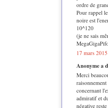
ordre de gran
Pour rappel le
noire est l'en
10^120
(je ne sais m
MegaGigaPifoS
17 mars 2015
Anonyme a 
Merci beaucou
raisonnement 
concernant l'e
admiratif et d
négative reste 