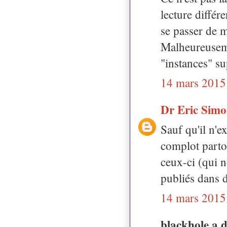
lecture différ
se passer de m
Malheureusemen
"instances" su
14 mars 2015
Dr Eric Sim
Sauf qu'il n'e
complot partou
ceux-ci (qui 
publiés dans d
14 mars 2015
blackhole a 