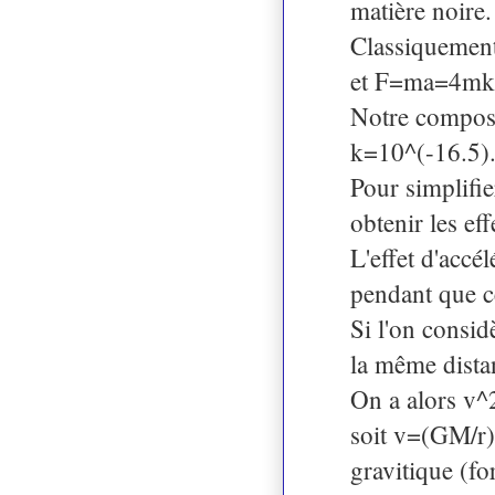
matière noire.
Classiquement
et F=ma=4mkv 
Notre composan
k=10^(-16.5)
Pour simplifie
obtenir les ef
L'effet d'accé
pendant que c
Si l'on consid
la même distan
On a alors v
soit v=(GM/r)^
gravitique (fo