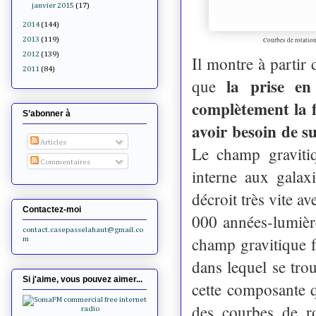
janvier 2015
(17)
2014
(144)
2013
(119)
Courbes de rotation
2012
(139)
Il montre à partir 
2011
(84)
la prise e
que
complètement la f
S’abonner à
avoir besoin de s
Articles
Le champ gravitiq
Commentaires
interne aux galax
décroit très vite a
Contactez-moi
000 années-lumièr
contact.casepasselahaut@gmail.co
champ gravitique f
m
dans lequel se tro
Si j'aime, vous pouvez aimer...
cette composante q
des courbes de ro