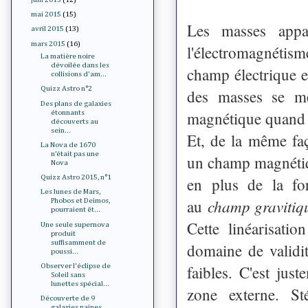
mai 2015
(15)
Les masses appar
avril 2015
(13)
mars 2015
(16)
l'électromagnétism
La matière noire
dévoilée dans les
champ électrique e
collisions d'am...
Quizz Astro n°2
des masses se me
Des plans de galaxies
magnétique quand 
étonnants
découverts au
sein...
Et, de la même faç
La Nova de 1670
n’était pas une
un champ magnétiqu
Nova
Quizz Astro 2015, n°1
en plus de la for
Les lunes de Mars,
champ gravitiq
au
Phobos et Deimos,
pourraient êt...
Cette linéarisati
Une seule supernova
produit
suffisamment de
domaine de validit
poussi...
faibles. C'est ju
Observer l'éclipse de
Soleil sans
lunettes spécial...
zone externe. St
Découverte de 9
galaxies naines