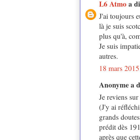
L6 Atmo
a d
J'ai toujours 
là je suis scot
plus qu'à, co
Je suis impati
autres.
18 mars 2015
Anonyme a 
Je reviens su
(J'y ai réfléc
grands doutes 
prédit dès 19
après que cett