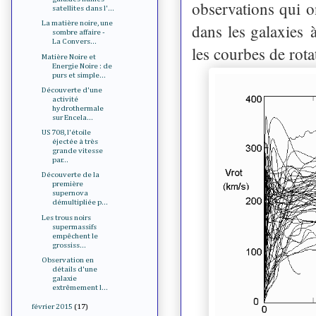
observations qui o
satellites dans l'...
La matière noire, une
dans les galaxies 
sombre affaire -
La Convers...
les courbes de rota
Matière Noire et
Energie Noire : de
purs et simple...
Découverte d'une
activité
hydrothermale
sur Encela...
US 708, l'étoile
éjectée à très
grande vitesse
par...
Découverte de la
première
supernova
démultipliée p...
Les trous noirs
supermassifs
empêchent le
grossiss...
Observation en
détails d'une
galaxie
extrêmement l...
février 2015
(17)