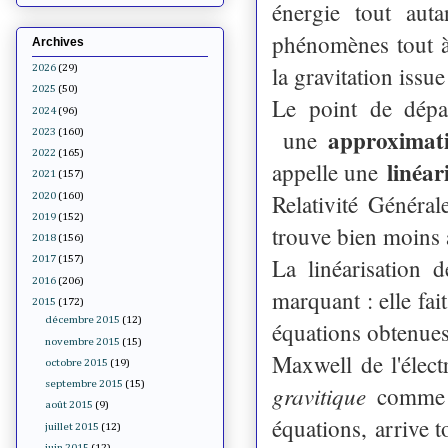
énergie tout aut
phénomènes tout à 
Archives
la gravitation issue
2026
(29)
2025
(50)
Le point de dépa
2024
(96)
approximati
une
2023
(160)
2022
(165)
linéar
appelle une
2021
(157)
Relativité Généra
2020
(160)
2019
(152)
trouve bien moins 
2018
(156)
La linéarisation 
2017
(157)
2016
(206)
marquant : elle fai
2015
(172)
décembre 2015
(12)
équations obtenues 
novembre 2015
(15)
Maxwell de l'éle
octobre 2015
(19)
septembre 2015
(15)
gravitique
comme l
août 2015
(9)
équations, arrive t
juillet 2015
(12)
juin 2015
(12)