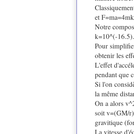
Classiquement
et F=ma=4mkv 
Notre composan
k=10^(-16.5)
Pour simplifie
obtenir les ef
L'effet d'accé
pendant que c
Si l'on consid
la même distan
On a alors v
soit v=(GM/r)^
gravitique (fo
La vitesse d'é