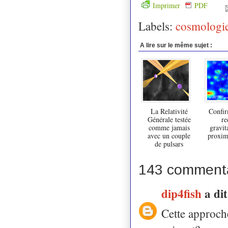
Imprimer
PDF
Labels:
cosmologi
A lire sur le même sujet :
La Relativité
Confir
Générale testée
re
comme jamais
gravit
avec un couple
proxim
de pulsars
143 commenta
dip4fish
a di
Cette approche