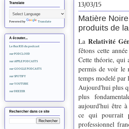
13/03/15
Translate
Matière Noire
Powered by
Translate
produits de l
A écouter...
Relativité Gé
La
Le flux RSS du podcast
fêtons cette anné
sur PODCLOUD
Cette théorie, qui
sur APPLE PODCASTS
permis de voir le
sur GOOGLE PODCASTS
temps modelé par l
sur SPOTIFY
sur YOUTUBE
Aujourd'hui plus qu
sur DEEZER
plus fondamental
aujourd'hui être à
Rechercher dans ce site
ce qui pourrait 
professionnel fra