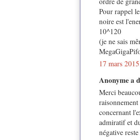
ordre de gran
Pour rappel le
noire est l'en
10^120
(je ne sais m
MegaGigaPifoS
17 mars 2015
Anonyme a 
Merci beaucou
raisonnement 
concernant l'e
admiratif et d
négative reste 