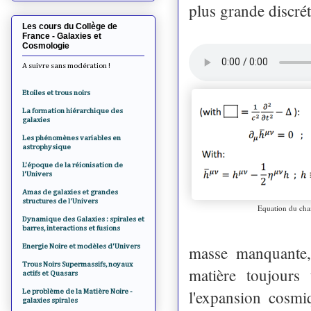
plus grande discrét
Les cours du Collège de
France - Galaxies et
Cosmologie
A suivre sans modération !
Etoiles et trous noirs
La formation hiérarchique des
galaxies
Les phénomènes variables en
astrophysique
L'époque de la réionisation de
l'Univers
Amas de galaxies et grandes
structures de l'Univers
Equation du cham
Dynamique des Galaxies : spirales et
barres, interactions et fusions
Energie Noire et modèles d'Univers
masse manquante, 
Trous Noirs Supermassifs, noyaux
matière toujours 
actifs et Quasars
l'expansion cosmi
Le problème de la Matière Noire -
galaxies spirales