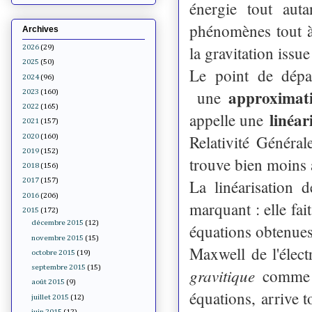
énergie tout aut
phénomènes tout à 
Archives
la gravitation issue
2026
(29)
2025
(50)
Le point de dépa
2024
(96)
approximati
une
2023
(160)
2022
(165)
linéar
appelle une
2021
(157)
Relativité Généra
2020
(160)
2019
(152)
trouve bien moins 
2018
(156)
La linéarisation 
2017
(157)
2016
(206)
marquant : elle fai
2015
(172)
décembre 2015
(12)
équations obtenues 
novembre 2015
(15)
Maxwell de l'éle
octobre 2015
(19)
septembre 2015
(15)
gravitique
comme l
août 2015
(9)
équations, arrive t
juillet 2015
(12)
juin 2015
(12)