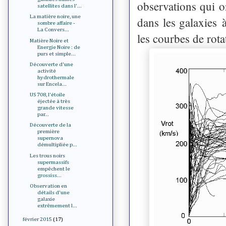
observations qui o
satellites dans l'...
La matière noire, une
dans les galaxies 
sombre affaire -
La Convers...
les courbes de rota
Matière Noire et
Energie Noire : de
purs et simple...
Découverte d'une
activité
hydrothermale
sur Encela...
US 708, l'étoile
éjectée à très
grande vitesse
par...
Découverte de la
première
supernova
démultipliée p...
Les trous noirs
supermassifs
empêchent le
grossiss...
Observation en
détails d'une
galaxie
extrêmement l...
février 2015
(17)