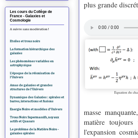
plus grande discrét
Les cours du Collège de
France - Galaxies et
Cosmologie
A suivre sans modération !
Etoiles et trous noirs
La formation hiérarchique des
galaxies
Les phénomènes variables en
astrophysique
L'époque de la réionisation de
l'Univers
Amas de galaxies et grandes
structures de l'Univers
Equation du cham
Dynamique des Galaxies : spirales et
barres, interactions et fusions
Energie Noire et modèles d'Univers
masse manquante, 
Trous Noirs Supermassifs, noyaux
matière toujours 
actifs et Quasars
l'expansion cosmi
Le problème de la Matière Noire -
galaxies spirales