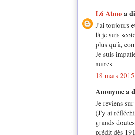
L6 Atmo
a d
J'ai toujours 
là je suis scot
plus qu'à, co
Je suis impati
autres.
18 mars 2015
Anonyme a 
Je reviens su
(J'y ai réfléc
grands doutes 
prédit dès 19