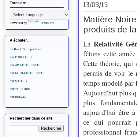
13/03/15
Translate
Matière Noire
Powered by
Translate
produits de l
A écouter...
Relativité Gé
La
Le flux RSS du podcast
fêtons cette anné
sur PODCLOUD
Cette théorie, qui
sur APPLE PODCASTS
permis de voir le
sur GOOGLE PODCASTS
temps modelé par l
sur SPOTIFY
sur YOUTUBE
Aujourd'hui plus qu
sur DEEZER
plus fondamental
aujourd'hui être à
Rechercher dans ce site
ce qui pourrait 
professionnel fra