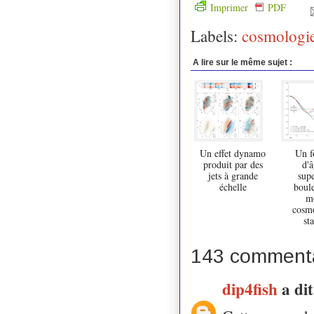
Imprimer
PDF
Labels:
cosmologi
A lire sur le même sujet :
Un effet dynamo
Un fo
produit par des
d'â
jets à grande
sup
échelle
boule
m
cosm
st
143 commenta
dip4fish
a di