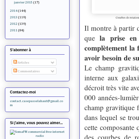
janvier 2015
(17)
2014
(144)
2013
(119)
Courbes de rotation
2012
(139)
Il montre à partir 
2011
(84)
la prise e
que
complètement la f
S’abonner à
avoir besoin de s
Articles
Le champ gravitiq
Commentaires
interne aux galax
décroit très vite a
Contactez-moi
000 années-lumièr
contact.casepasselahaut@gmail.co
champ gravitique f
m
dans lequel se tro
Si j'aime, vous pouvez aimer...
cette composante q
des courbes de ro