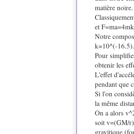
matière noire.
Classiquement
et F=ma=4mkv 
Notre composan
k=10^(-16.5)
Pour simplifie
obtenir les ef
L'effet d'accé
pendant que c
Si l'on consid
la même distan
On a alors v
soit v=(GM/r)^
gravitique (fo