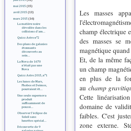
mai 2015
(15)
Les masses appar
avril 2015
(13)
mars 2015
(16)
l'électromagnétism
La matière noire
dévoilée dans les
champ électrique e
collisions d'am...
Quizz Astro n°2
des masses se me
Des plans de galaxies
magnétique quand 
étonnants
découverts au
sein...
Et, de la même faç
La Nova de 1670
n’était pas une
un champ magnétiqu
Nova
Quizz Astro 2015, n°1
en plus de la for
Les lunes de Mars,
champ gravitiq
au
Phobos et Deimos,
pourraient êt...
Cette linéarisati
Une seule supernova
produit
suffisamment de
domaine de validit
poussi...
faibles. C'est ju
Observer l'éclipse de
Soleil sans
lunettes spécial...
zone externe. St
Découverte de 9
galaxies naines