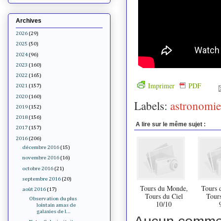
Archives
2026
(29)
2025
(50)
2024
(96)
2023
(160)
2022
(165)
Imprimer
PDF
2021
(157)
2020
(160)
Labels:
astronomie
2019
(152)
2018
(156)
A lire sur le même sujet :
2017
(157)
2016
(206)
décembre 2016
(15)
novembre 2016
(16)
octobre 2016
(21)
septembre 2016
(20)
Tours du Monde,
Tours 
août 2016
(17)
Tours du Ciel
Tours
Observation du plus
10/10
lointain amas de
galaxies de l...
Aucun commen