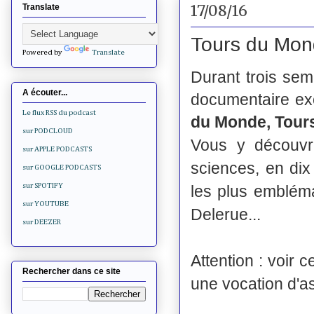
17/08/16
Translate
Tours du Mond
Powered by
Translate
Durant trois sema
A écouter...
documentaire exc
Le flux RSS du podcast
du Monde, Tours
sur PODCLOUD
Vous y découvri
sur APPLE PODCASTS
sciences, en di
sur GOOGLE PODCASTS
sur SPOTIFY
les plus emblém
sur YOUTUBE
Delerue...
sur DEEZER
Attention : voir 
Rechercher dans ce site
une vocation d'a