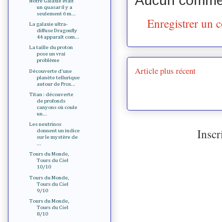
Notre Galaxie était
un quasar il y a
seulement 6 m...
Enregistrer un 
La galaxie ultra-
diffuse Dragonfly
44 apparaît com...
La taille du proton
pose un vrai
problème
Article plus récent
Découverte d'une
planète tellurique
autour de Prox...
Titan : découverte
de profonds
canyons où coule
un...
Les neutrinos
Inscr
donnent un indice
sur le mystère de
...
Tours du Monde,
Tours du Ciel
10/10
Tours du Monde,
Tours du Ciel
9/10
Tours du Monde,
Tours du Ciel
8/10