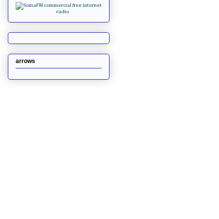
arrows