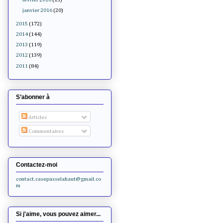
janvier 2016
(20)
2015
(172)
2014
(144)
2013
(119)
2012
(139)
2011
(84)
S’abonner à
Articles
Commentaires
Contactez-moi
contact.casepasselahaut@gmail.co
m
Si j'aime, vous pouvez aimer...