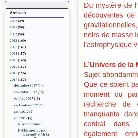
Du mystère de l’
Archives
découvertes de 
2026
(29)
gravitationnelle
2025
(50)
noirs de masse i
2024
(96)
2023
(160)
l’astrophysique v
2022
(165)
2021
(157)
2020
(160)
L’Univers de la 
2019
(152)
Sujet abondamme
2018
(156)
2017
(157)
Que ce soient pa
décembre 2017
(14)
moment ou par 
novembre 2017
(16)
octobre 2017
(13)
recherche de 
septembre 2017
(13)
manquante dans
août 2017
(5)
juin 2017
(5)
central dans 
Mise en sommeil
Hubble mesure pour
également enr
la première fois la