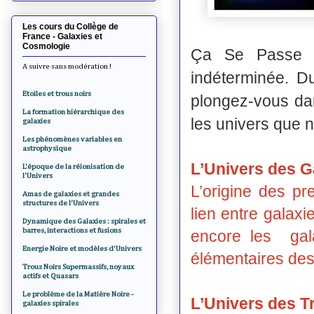
Les cours du Collège de
France - Galaxies et
Cosmologie
Ça Se Passe 
A suivre sans modération !
indéterminée. D
Etoiles et trous noirs
plongez-vous da
La formation hiérarchique des
les univers que 
galaxies
Les phénomènes variables en
astrophysique
L’Univers des G
L'époque de la réionisation de
l'Univers
L’origine des pr
Amas de galaxies et grandes
structures de l'Univers
lien entre galaxi
Dynamique des Galaxies : spirales et
barres, interactions et fusions
encore les gal
Energie Noire et modèles d'Univers
élémentaires des
Trous Noirs Supermassifs, noyaux
actifs et Quasars
Le problème de la Matière Noire -
L’Univers des T
galaxies spirales