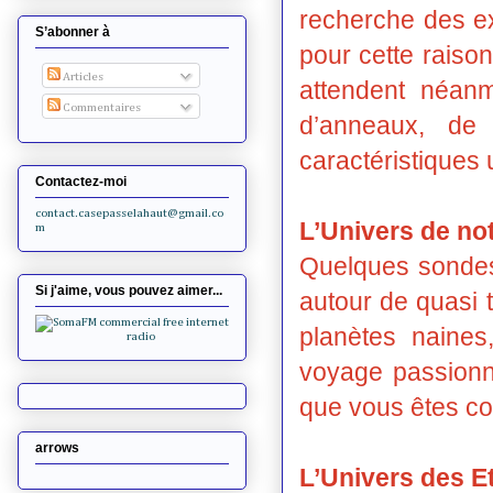
recherche des ex
S’abonner à
pour cette raison
Articles
attendent néanm
Commentaires
d’anneaux, de 
caractéristique
Contactez-moi
contact.casepasselahaut@gmail.co
L’Univers de no
m
Quelques sondes 
Si j'aime, vous pouvez aimer...
autour de quasi 
planètes naines
voyage passionn
que vous êtes co
arrows
L’Univers des Et