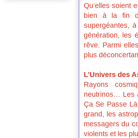
Qu’elles soient 
bien à la fin 
supergéantes, à
génération, les 
rêve. Parmi elle
plus déconcertant 
L’Univers des A
Rayons cosmiq
neutrinos… Les a
Ça Se Passe Là-Ha
grand, les astro
messagers du co
violents et les p