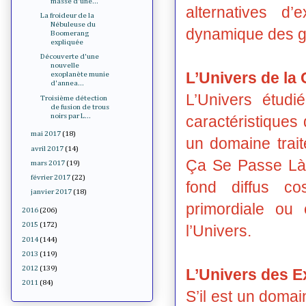
masse d'une...
alternatives d
La froideur de la
Nébuleuse du
dynamique des ga
Boomerang
expliquée
Découverte d'une
nouvelle
L’Univers de la
exoplanète munie
d'annea...
L’Univers étudi
Troisième détection
de fusion de trous
noirs par L...
caractéristiques
mai 2017
(18)
un domaine trai
avril 2017
(14)
Ça Se Passe Là-
mars 2017
(19)
février 2017
(22)
fond diffus co
janvier 2017
(18)
primordiale ou
2016
(206)
2015
(172)
l’Univers.
2014
(144)
2013
(119)
2012
(139)
L’Univers des E
2011
(84)
S’il est un domain