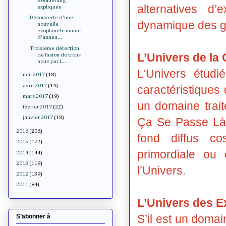
Boomerang
alternatives d
expliquée
Découverte d'une
dynamique des ga
nouvelle
exoplanète munie
d'annea...
Troisième détection
L’Univers de la
de fusion de trous
noirs par L...
L’Univers étudi
mai 2017
(18)
avril 2017
(14)
caractéristiques
mars 2017
(19)
un domaine trai
février 2017
(22)
janvier 2017
(18)
Ça Se Passe Là-
2016
(206)
fond diffus co
2015
(172)
primordiale ou
2014
(144)
2013
(119)
l’Univers.
2012
(139)
2011
(84)
L’Univers des E
S’il est un domain
S’abonner à