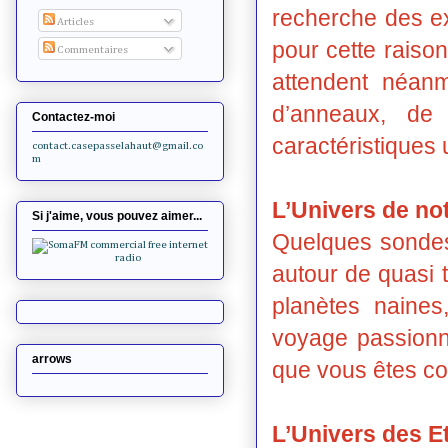
recherche des ex
Articles
pour cette raison
Commentaires
attendent néanm
d’anneaux, de 
Contactez-moi
caractéristique
contact.casepasselahaut@gmail.co
m
L’Univers de no
Si j'aime, vous pouvez aimer...
Quelques sondes 
autour de quasi 
planètes naines
voyage passionn
arrows
que vous êtes co
L’Univers des Et