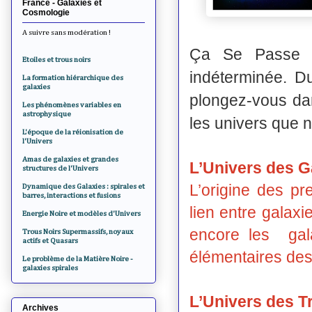
France - Galaxies et
Cosmologie
A suivre sans modération !
Ça Se Passe 
Etoiles et trous noirs
indéterminée. D
La formation hiérarchique des
galaxies
plongez-vous da
Les phénomènes variables en
astrophysique
les univers que 
L'époque de la réionisation de
l'Univers
Amas de galaxies et grandes
L’Univers des G
structures de l'Univers
L’origine des pr
Dynamique des Galaxies : spirales et
barres, interactions et fusions
lien entre galaxi
Energie Noire et modèles d'Univers
encore les gal
Trous Noirs Supermassifs, noyaux
actifs et Quasars
élémentaires des
Le problème de la Matière Noire -
galaxies spirales
L’Univers des T
Archives