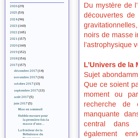
Du mystère de l’
2026
(29)
2025
(50)
découvertes de 
2024
(96)
gravitationnelle
2023
(160)
2022
(165)
noirs de masse i
2021
(157)
l’astrophysique v
2020
(160)
2019
(152)
2018
(156)
L’Univers de la 
2017
(157)
décembre 2017
(14)
Sujet abondamme
novembre 2017
(16)
Que ce soient pa
octobre 2017
(13)
septembre 2017
(13)
moment ou par 
août 2017
(5)
recherche de 
juin 2017
(5)
Mise en sommeil
manquante dans
Hubble mesure pour
la première fois la
central dans 
masse d'une...
La froideur de la
également enr
Nébuleuse du