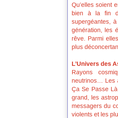
Qu’elles soient 
bien à la fin 
supergéantes, à
génération, les 
rêve. Parmi elle
plus déconcertant 
L’Univers des A
Rayons cosmiq
neutrinos… Les a
Ça Se Passe Là-Ha
grand, les astro
messagers du co
violents et les p