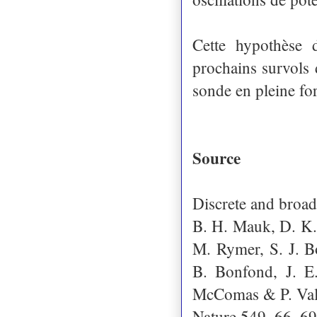
Cette hypothèse d
prochains survols 
sonde en pleine for
Source
Discrete and broad
B. H. Mauk, D. K
M. Rymer, S. J. Bo
B. Bonfond, J. E
McComas & P. Va
Nature 549, 66–69