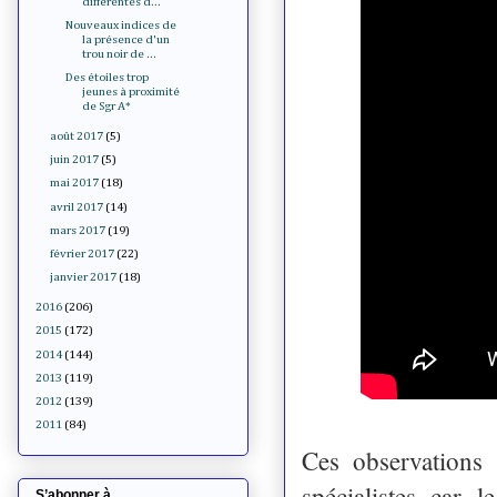
différentes d...
Nouveaux indices de
la présence d'un
trou noir de ...
Des étoiles trop
jeunes à proximité
de Sgr A*
août 2017
(5)
juin 2017
(5)
mai 2017
(18)
avril 2017
(14)
mars 2017
(19)
février 2017
(22)
janvier 2017
(18)
2016
(206)
2015
(172)
2014
(144)
2013
(119)
2012
(139)
2011
(84)
Ces observations 
spécialistes car 
S’abonner à