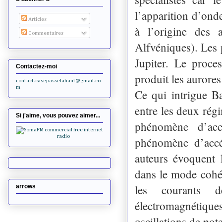
l’apparition d’ond
Articles
à l’origine des 
Commentaires
Alfvéniques). Les p
Jupiter. Le proce
Contactez-moi
produit les aurores
contact.casepasselahaut@gmail.co
m
Ce qui intrigue Ba
entre les deux rég
Si j'aime, vous pouvez aimer...
phénomène d’accé
phénomène d’accél
auteurs évoquent l
dans le mode cohér
les courants de
arrows
électromagnétique
oscillations de pot