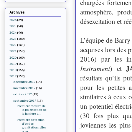
chargées fortemen
atmosphère, produ
Archives
désexcitation et ré
2026
(29)
2025
(50)
2024
(96)
L’équipe de Barry
2023
(160)
2022
(165)
acquises lors des 
2021
(157)
2016) par les i
2020
(160)
2019
(152)
J
Instrument
) et
2018
(156)
résultats qu’ils p
2017
(157)
décembre 2017
(14)
pour les petites 
novembre 2017
(16)
similaires à ceux 
octobre 2017
(13)
septembre 2017
(13)
un potentiel élect
Première mesure de
la polarisation de
(30 fois plus qu
la lumière d...
Première détection
joviennes les plus
d'ondes
gravitationnelles
pour ...