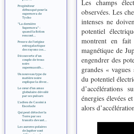
Les champs élect
Progéniteur
observées. Les che
débusqué pour la
supernova de
Tycho
intenses ne doive
"La dernière
Supernova" :
potentiel électr
quand la fiction
rencont...
montrent en fai
Preuve de l’origine
extragalactique
magnétique de Jupit
des rayons cos...
Découverte d'un
engendrer des poten
couple de trous
noirs
grandes « vagues »
supermassifs...
Un nouveau type de
du potentiel élect
matière noire
explique la diver...
d’accélérations s
Le cœur d’un amas
globulaire dévoilé
énergies élevées et
par ses pulsars
L'adieu de Cassini à
alors d’accélératio
Encelade
Qui peut détecter la
Terre par ses
transits devant...
Les aurores polaires
de Jupiter sont