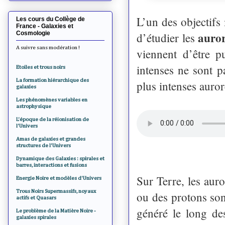
L’un des objectifs
Les cours du Collège de
France - Galaxies et
auror
Cosmologie
d’étudier les
A suivre sans modération !
viennent d’être p
intenses ne sont 
Etoiles et trous noirs
La formation hiérarchique des
plus intenses auror
galaxies
Les phénomènes variables en
astrophysique
L'époque de la réionisation de
l'Univers
Amas de galaxies et grandes
structures de l'Univers
Dynamique des Galaxies : spirales et
barres, interactions et fusions
Sur Terre, les auro
Energie Noire et modèles d'Univers
Trous Noirs Supermassifs, noyaux
ou des protons sont
actifs et Quasars
généré le long de
Le problème de la Matière Noire -
galaxies spirales