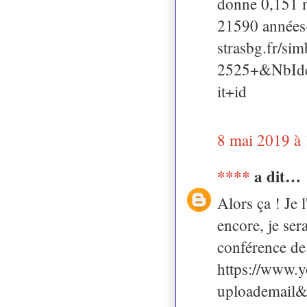
donne 0,151 ms
21590 années-l
strasbg.fr/s
2525+&NbIde
it+id
8 mai 2019 à
****
a dit…
Alors ça ! Je 
encore, je sera
conférence de
https://www.
uploademail&