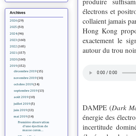
produire suffisa
électrons et posi
Archives
collaient jamais pa
2026
(29)
2025
(50)
Hong Kong propos
2024
(96)
exactement le sig
2023
(160)
2022
(165)
autour du trou noir
2021
(157)
2020
(160)
2019
(152)
décembre 2019
(15)
novembre 2019
(16)
octobre 2019
(14)
septembre 2019
(13)
août 2019
(10)
juillet 2019
(5)
Dark Mat
DAMPE (
juin 2019
(13)
énergie des électr
mai 2019
(14)
Première observation
incertitude dominé
d'une éjection de
masse coron...