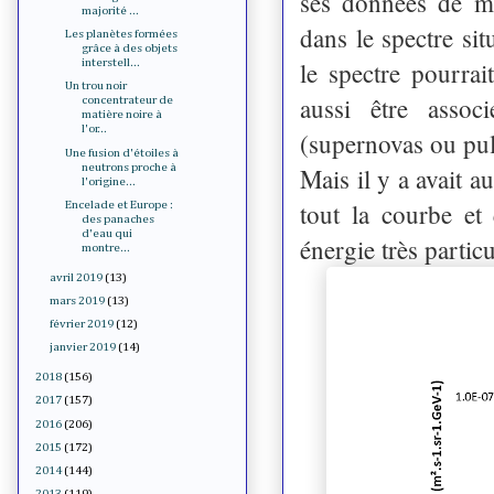
ses données de mes
majorité ...
dans le spectre si
Les planètes formées
grâce à des objets
le spectre pourrai
interstell...
Un trou noir
aussi être asso
concentrateur de
matière noire à
l'or...
(supernovas ou pul
Une fusion d'étoiles à
neutrons proche à
Mais il y a avait a
l'origine...
tout la courbe et 
Encelade et Europe :
des panaches
d'eau qui
énergie très particu
montre...
avril 2019
(13)
mars 2019
(13)
février 2019
(12)
janvier 2019
(14)
2018
(156)
2017
(157)
2016
(206)
2015
(172)
2014
(144)
2013
(119)