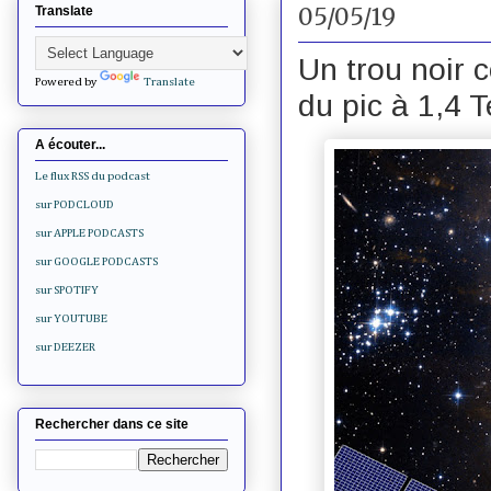
05/05/19
Translate
Un trou noir c
Powered by
Translate
du pic à 1,4
A écouter...
Le flux RSS du podcast
sur PODCLOUD
sur APPLE PODCASTS
sur GOOGLE PODCASTS
sur SPOTIFY
sur YOUTUBE
sur DEEZER
Rechercher dans ce site