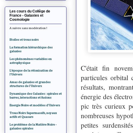
Les cours du Collège de
France - Galaxies et
Cosmologie
A suivre sans modération !
Etoiles et trous noirs
La formation hiérarchique des
galaxies
Les phénomènes variables en
astrophysique
C'était fin nove
L'époque de la réionisation de
l'Univers
particules orbital
Amas de galaxies et grandes
résultats, montra
structures de l'Univers
Dynamique des Galaxies : spirales et
énergie des électro
barres, interactions et fusions
pic très curieux p
Energie Noire et modèles d'Univers
nombreuses hypoth
Trous Noirs Supermassifs, noyaux
actifs et Quasars
petites surdensit
Le problème de la Matière Noire -
galaxies spirales