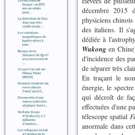
élevées de plusieur
L'Event Horizon
Imager : un EHT
décembre 2015 de
mis en orbite
pour...
physiciens chinois 
La détection de Zinc
dans une très
vieille étoile ...
des italiens. Il s
Les variations
dédiée à l'astrop
magnétiques de
Jupiter mises à
jour...
Wukong
en Chine)
Mesure de la
distance de Sgr A*
d'incidence des pa
avec un record de
...
de séparer très cla
Ce que l'on sait sur
Ultima Thule
En traçant le nom
(MU69)
Premiers résultats du
énergie, le spectr
rover chinois
Yutu2 sur la f...
qui décroît de fa
Découverte d'une
source radio très
effectuées d'une pa
atypique dans l...
Un Baby-Boom
F
télescope spatial
d'étoiles il y a 3
milliards
anormale dans cet
d'années...
Les collapsars en fait
à l'origine de la