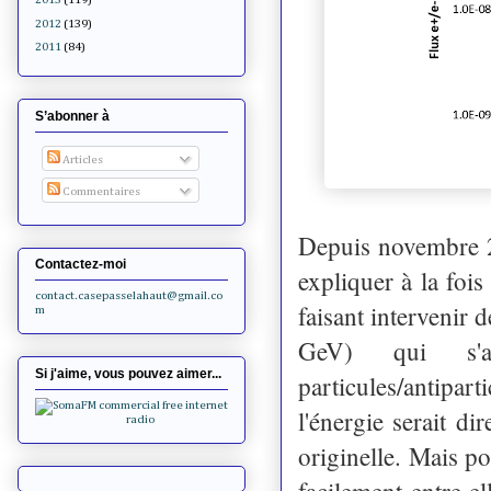
2012
(139)
2011
(84)
S’abonner à
Articles
Commentaires
Depuis novembre 2
Contactez-moi
expliquer à la foi
contact.casepasselahaut@gmail.co
faisant intervenir 
m
GeV) qui s'an
Si j'aime, vous pouvez aimer...
particules/antipar
l'énergie serait di
originelle. Mais po
facilement entre el