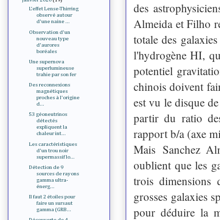
des astrophysicien
L'effet Lense-Thirring
observé autour
Almeida et Filho r
d'une naine ...
Observation d'un
totale des galaxies
nouveau type
d'aurores
l'hydrogène HI, qui
boréales
Une supernova
potentiel gravitati
superlumineuse
trahie par son fer
chinois doivent fai
Des reconnexions
magnétiques
est vu le disque de
proches à l'origine
d...
partir du ratio d
53 géoneutrinos
détectés
expliquent la
rapport b/a (axe mi
chaleur int...
Les caractéristiques
Mais Sanchez Alm
d'un trou noir
supermassif lo...
oublient que les g
Détection de 9
sources de rayons
trois dimensions 
gamma ultra-
énerg...
grosses galaxies sp
Il faut 2 étoiles pour
faire un sursaut
pour déduire la m
gamma (GRB...
Découverte de 4