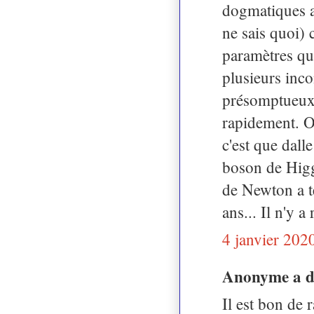
dogmatiques 
ne sais quoi) 
paramètres qui
plusieurs inco
présomptueux 
rapidement. O
c'est que dall
boson de Higgs
de Newton a te
ans... Il n'y a
4 janvier 202
Anonyme a 
Il est bon de r