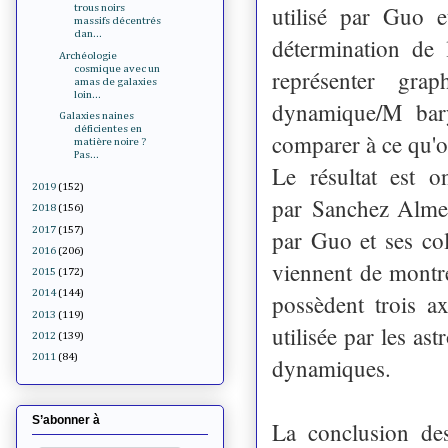
utilisé par Guo e
trous noirs
massifs décentrés
dan...
détermination de 
Archéologie
cosmique avec un
représenter gr
amas de galaxies
loin...
dynamique/M bary
Galaxies naines
déficientes en
comparer à ce qu'o
matière noire ?
Pas...
Le résultat est o
2019
(152)
par
Sanchez Almei
2018
(156)
2017
(157)
par Guo et ses co
2016
(206)
viennent de montre
2015
(172)
2014
(144)
possèdent trois a
2013
(119)
utilisée par les as
2012
(139)
2011
(84)
dynamiques.
S’abonner à
La conclusion des