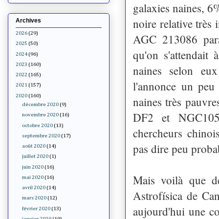
galaxies naines, 6
noire relative très
Archives
2026
(29)
AGC 213086 parai
2025
(50)
qu'on s'attendait
2024
(96)
2023
(160)
naines selon eux
2022
(165)
l'annonce un peu 
2021
(157)
2020
(160)
naines très pauvr
décembre 2020
(9)
DF2 et
NGC105
novembre 2020
(16)
octobre 2020
(13)
chercheurs chinoi
septembre 2020
(17)
pas dire peu proba
août 2020
(14)
juillet 2020
(1)
juin 2020
(16)
Mais voilà que d
mai 2020
(16)
avril 2020
(14)
Astrofísica de Can
mars 2020
(12)
aujourd'hui une cou
février 2020
(13)
janvier 2020
(19)