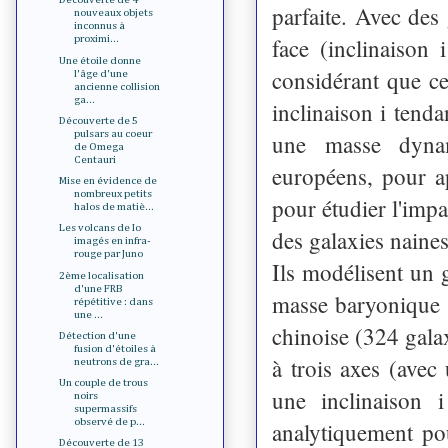
parfaite. Avec des
nouveaux objets
inconnus à
face (inclinaison
proximi...
Une étoile donne
considérant que ces
l'âge d'une
ancienne collision
ga...
inclinaison i tenda
Découverte de 5
pulsars au coeur
une masse dynam
de Omega
Centauri
européens, pour a
Mise en évidence de
nombreux petits
pour étudier l'impa
halos de matiè...
Les volcans de Io
des galaxies naines
imagés en infra-
rouge par Juno
Ils modélisent un
2ème localisation
d'une FRB
masse baryonique su
répétitive : dans
une ...
chinoise (324 galax
Détection d'une
fusion d'étoiles à
à trois axes (avec
neutrons de gra...
Un couple de trous
une inclinaison 
noirs
supermassifs
observé de p...
analytiquement pou
Découverte de 13