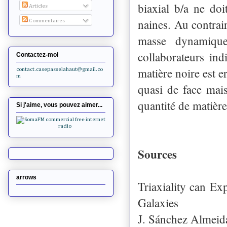
biaxial b/a ne doi
Articles
naines. Au contrair
Commentaires
masse dynamique
collaborateurs ind
Contactez-moi
matière noire est e
contact.casepasselahaut@gmail.co
m
quasi de face mais
quantité de matièr
Si j'aime, vous pouvez aimer...
Sources
arrows
Triaxiality can E
Galaxies
J. Sánchez Almeid