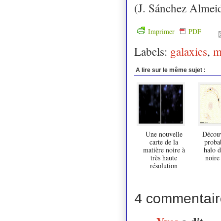
(J. Sánchez Almei
Imprimer
PDF
Labels:
galaxies
,
m
A lire sur le même sujet :
Une nouvelle
Découv
carte de la
proba
matière noire à
halo d
très haute
noire
résolution
4 commentair