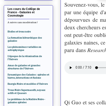
Souvenez-vous, le 
Les cours du Collège de
par une équipe d'
France - Galaxies et
Cosmologie
dépourvues de mat
A suivre sans modération !
deux chercheurs es
Etoiles et trous noirs
ont peut-être oubl
La formation hiérarchique des
galaxies naines, ce
galaxies
Les phénomènes variables en
Research
paru dans
astrophysique
L'époque de la réionisation de
l'Univers
Amas de galaxies et grandes
structures de l'Univers
Dynamique des Galaxies : spirales et
barres, interactions et fusions
Energie Noire et modèles d'Univers
Trous Noirs Supermassifs, noyaux
actifs et Quasars
Le problème de la Matière Noire -
Qi Guo et ses coll
galaxies spirales