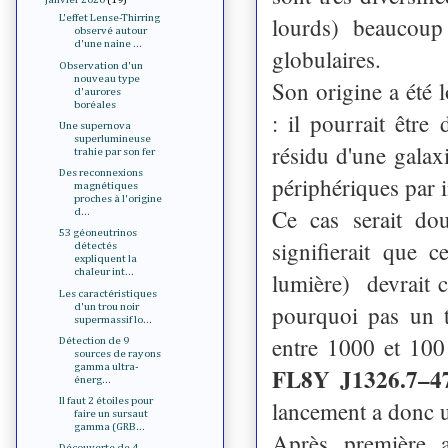
lourds) beaucoup
L'effet Lense-Thirring
observé autour
d'une naine ...
globulaires.
Observation d'un
nouveau type
Son origine a été l
d'aurores
boréales
: il pourrait être
Une supernova
superlumineuse
résidu d'une galaxi
trahie par son fer
Des reconnexions
périphériques par i
magnétiques
proches à l'origine
Ce cas serait dou
d...
53 géoneutrinos
signifierait que 
détectés
expliquent la
chaleur int...
lumière) devrait c
Les caractéristiques
pourquoi pas un t
d'un trou noir
supermassif lo...
entre 1000 et 100
Détection de 9
sources de rayons
gamma ultra-
FL8Y J1326.7–4
énerg...
Il faut 2 étoiles pour
lancement a donc u
faire un sursaut
gamma (GRB...
Après première 
Découverte de 4