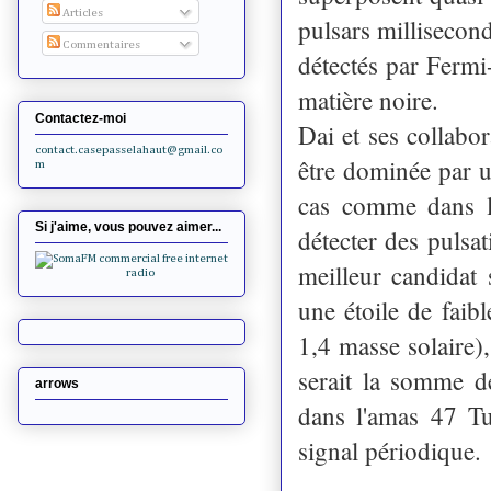
Articles
pulsars millisecon
Commentaires
détectés par Fermi
matière noire.
Contactez-moi
Dai et ses collabo
contact.casepasselahaut@gmail.co
être dominée par u
m
cas comme dans l
Si j'aime, vous pouvez aimer...
détecter des pulsa
meilleur candidat 
une étoile de faib
1,4 masse solaire),
serait la somme d
arrows
dans l'amas 47 T
signal périodique.