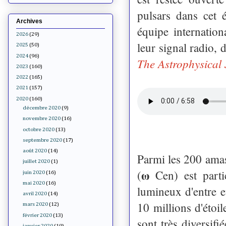
pulsars dans cet 
Archives
équipe internation
2026
(29)
leur signal radio,
2025
(50)
2024
(96)
The Astrophysical 
2023
(160)
2022
(165)
2021
(157)
2020
(160)
décembre 2020
(9)
novembre 2020
(16)
octobre 2020
(13)
septembre 2020
(17)
août 2020
(14)
Parmi les 200 amas
juillet 2020
(1)
(𝛚 Cen) est part
juin 2020
(16)
mai 2020
(16)
lumineux d'entre eu
avril 2020
(14)
10 millions d'étoil
mars 2020
(12)
février 2020
(13)
sont très diversifi
janvier 2020
(19)