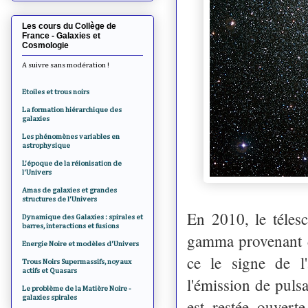
Les cours du Collège de
France - Galaxies et
Cosmologie
A suivre sans modération !
Etoiles et trous noirs
La formation hiérarchique des
galaxies
Les phénomènes variables en
astrophysique
L'époque de la réionisation de
l'Univers
Amas de galaxies et grandes
structures de l'Univers
En 2010, le téles
Dynamique des Galaxies : spirales et
barres, interactions et fusions
gamma provenant d
Energie Noire et modèles d'Univers
ce le signe de l'
Trous Noirs Supermassifs, noyaux
actifs et Quasars
l'émission de pulsa
Le problème de la Matière Noire -
galaxies spirales
est restée ouver