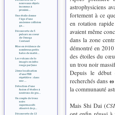
nouveaux objets
astrophysiciens a
inconnus à
proximi...
fortement à ce que
Une étoile donne
l'âge d'une
en rotation rapide
ancienne collision
ga...
avaient même conclu
Découverte de 5
pulsars au coeur
dans la zone centr
de Omega
Centauri
démontré en 2010 
Mise en évidence de
nombreux petits
halos de matiè...
des étoiles du cœu
Les volcans de Io
imagés en infra-
un trou noir massi
rouge par Juno
Depuis le début 
2ème localisation
d'une FRB
répétitive : dans
recherchés dans 𝛚 
une ...
Détection d'une
la communauté ast
fusion d'étoiles à
neutrons de gra...
Un couple de trous
noirs
CSI
Mais Shi Dai (
supermassifs
observé de p...
ont enfin réussi à
Découverte de 13