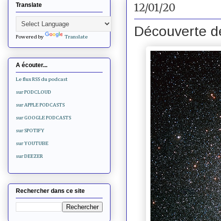
12/01/20
Translate
Découverte d
Powered by
Translate
A écouter...
Le flux RSS du podcast
sur PODCLOUD
sur APPLE PODCASTS
sur GOOGLE PODCASTS
sur SPOTIFY
sur YOUTUBE
sur DEEZER
Rechercher dans ce site