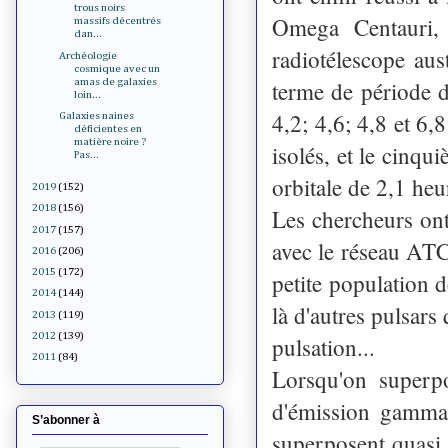
trous noirs
Omega Centauri, 
massifs décentrés
dan...
radiotélescope aus
Archéologie
cosmique avec un
amas de galaxies
terme de période d
loin...
4,2; 4,6; 4,8 et 6,
Galaxies naines
déficientes en
matière noire ?
isolés, et le cinqu
Pas...
orbitale de 2,1 heu
2019
(152)
2018
(156)
Les chercheurs ont
2017
(157)
avec le réseau AT
2016
(206)
2015
(172)
petite population d
2014
(144)
là d'autres pulsars
2013
(119)
2012
(139)
pulsation...
2011
(84)
Lorsqu'on superpo
d'émission gamma
S’abonner à
superposent quasi 