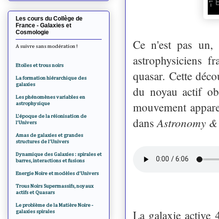
Les cours du Collège de
France - Galaxies et
Cosmologie
Ce n'est pas un, 
A suivre sans modération !
astrophysiciens f
Etoiles et trous noirs
quasar. Cette décou
La formation hiérarchique des
galaxies
du noyau actif ob
Les phénomènes variables en
mouvement apparen
astrophysique
L'époque de la réionisation de
Astronomy & 
dans
l'Univers
Amas de galaxies et grandes
structures de l'Univers
Dynamique des Galaxies : spirales et
barres, interactions et fusions
Energie Noire et modèles d'Univers
Trous Noirs Supermassifs, noyaux
actifs et Quasars
Le problème de la Matière Noire -
La galaxie active
galaxies spirales