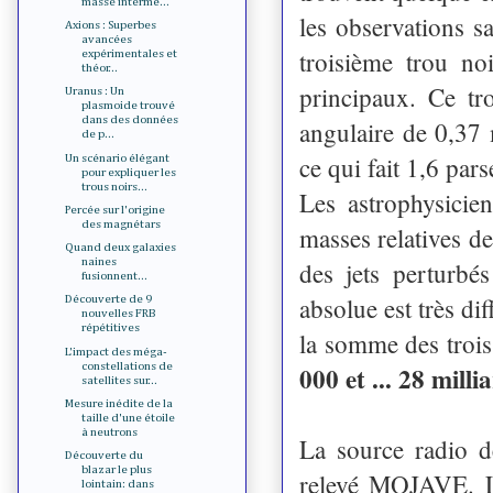
masse intermé...
les observations s
Axions : Superbes
avancées
troisième trou no
expérimentales et
théor...
principaux. Ce tr
Uranus : Un
plasmoide trouvé
dans des données
angulaire de 0,37 
de p...
ce qui fait 1,6 par
Un scénario élégant
pour expliquer les
trous noirs...
Les astrophysicie
Percée sur l'origine
des magnétars
masses relatives de
Quand deux galaxies
naines
des jets perturbé
fusionnent...
absolue est très di
Découverte de 9
nouvelles FRB
répétitives
la somme des trois
L'impact des méga-
constellations de
000 et ... 28 mill
satellites sur...
Mesure inédite de la
taille d'une étoile
à neutrons
La source radio 
Découverte du
blazar le plus
relevé MOJAVE. L
lointain: dans