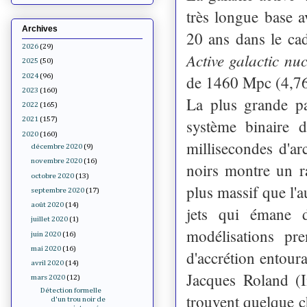
très longue base a
Archives
20 ans dans le ca
2026
(29)
Active galactic n
2025
(50)
2024
(96)
de 1460 Mpc (4,76 
2023
(160)
La plus grande p
2022
(165)
2021
(157)
système binaire 
2020
(160)
millisecondes d'ar
décembre 2020
(9)
novembre 2020
(16)
noirs montre un r
octobre 2020
(13)
plus massif que l'a
septembre 2020
(17)
août 2020
(14)
jets qui émane
juillet 2020
(1)
modélisations pr
juin 2020
(16)
mai 2020
(16)
d'accrétion entour
avril 2020
(14)
Jacques Roland (I
mars 2020
(12)
Détection formelle
trouvent quelque c
d'un trou noir de