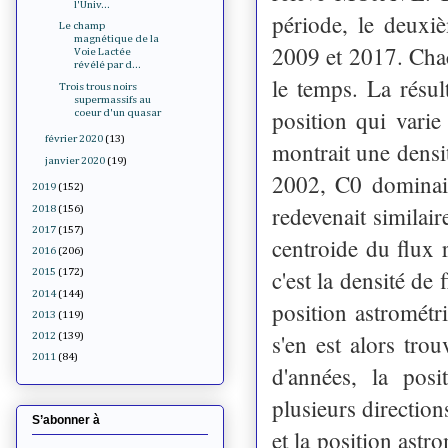
l'Univ...
période, le deuxi
Le champ
magnétique de la
2009 et 2017. Chac
Voie Lactée
révélé par d...
le temps. La résul
Trois trous noirs
supermassifs au
position qui vari
coeur d'un quasar
février 2020
(13)
montrait une densi
janvier 2020
(19)
2002, C0 dominait
2019
(152)
redevenait similai
2018
(156)
2017
(157)
centroide du flux 
2016
(206)
c'est la densité de
2015
(172)
2014
(144)
position astromét
2013
(119)
s'en est alors tro
2012
(139)
2011
(84)
d'années, la pos
plusieurs direction
S’abonner à
et la position ast