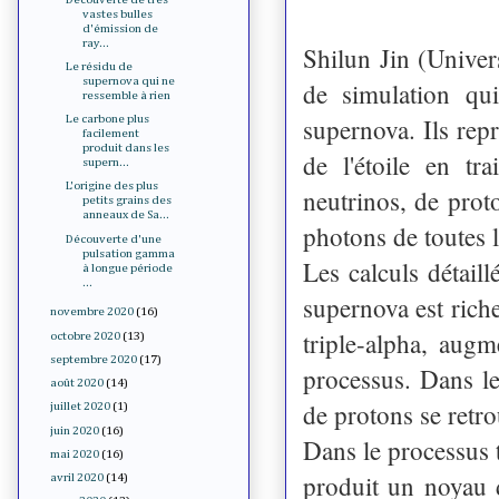
vastes bulles
d'émission de
ray...
Shilun Jin (Univer
Le résidu de
supernova qui ne
de simulation qui
ressemble à rien
supernova. Ils rep
Le carbone plus
facilement
produit dans les
de l'étoile en tr
supern...
L'origine des plus
neutrinos, de prot
petits grains des
anneaux de Sa...
photons de toutes 
Découverte d'une
pulsation gamma
Les calculs détail
à longue période
...
supernova est riche
novembre 2020
(16)
triple-alpha, aug
octobre 2020
(13)
septembre 2020
(17)
processus. Dans l
août 2020
(14)
de protons se retr
juillet 2020
(1)
juin 2020
(16)
Dans le processus t
mai 2020
(16)
produit un noyau d
avril 2020
(14)