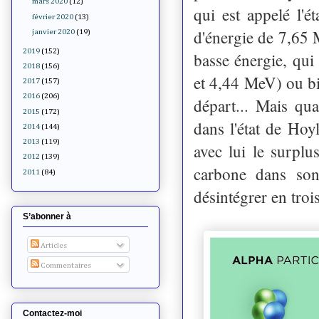
mars 2020
(12)
qui est appelé l'
février 2020
(13)
d'énergie de 7,65 M
janvier 2020
(19)
2019
(152)
basse énergie, qu
2018
(156)
et 4,44 MeV) ou bi
2017
(157)
2016
(206)
départ... Mais qu
2015
(172)
dans l'état de Hoy
2014
(144)
2013
(119)
avec lui le surplu
2012
(139)
carbone dans son
2011
(84)
désintégrer en tro
S’abonner à
Articles
Commentaires
Contactez-moi