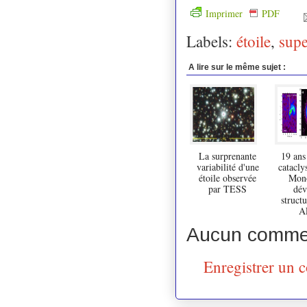
Imprimer
PDF
Labels:
étoile
,
sup
A lire sur le même sujet :
La surprenante
19 ans
variabilité d'une
catacl
étoile observée
Mono
par TESS
dév
structu
A
Aucun commen
Enregistrer un 