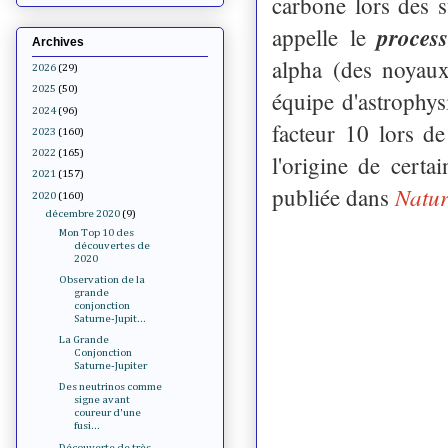
carbone lors des 
process
appelle le
Archives
alpha (des noyau
2026
(29)
2025
(50)
équipe d'astrophys
2024
(96)
facteur 10 lors d
2023
(160)
2022
(165)
l'origine de certa
2021
(157)
Natur
publiée dans
2020
(160)
décembre 2020
(9)
Mon Top 10 des
découvertes de
2020
Observation de la
grande
conjonction
Saturne-Jupit...
La Grande
Conjonction
Saturne-Jupiter
Des neutrinos comme
signe avant
coureur d'une
fusi...
Découverte de très