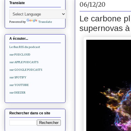
06/12/20
Translate
Le carbone pl
Powered by
Translate
supernovas à
A écouter...
Le flux RSS du podcast
sur PODCLOUD
sur APPLE PODCASTS
sur GOOGLE PODCASTS
sur SPOTIFY
sur YOUTUBE
sur DEEZER
Rechercher dans ce site