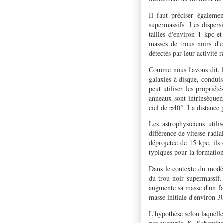
Il faut préciser égaleme
supermassifs. Les dispers
tailles d'environ 1 kpc 
masses de trous noirs d'
détectés par leur activité 
Comme nous l'avons dit, l
galaxies à disque, condui
peut utiliser les proprié
anneaux sont intrinsèquem
ciel de ≈40°. La distance 
Les astrophysiciens util
différence de vitesse radi
déprojetée de 15 kpc, ils
typiques pour la formation
Dans le contexte du modèl
du trou noir supermassif.
augmente sa masse d'un fa
masse initiale d'environ
L'hypothèse selon laquelle
par exemple, K. Schawinsk