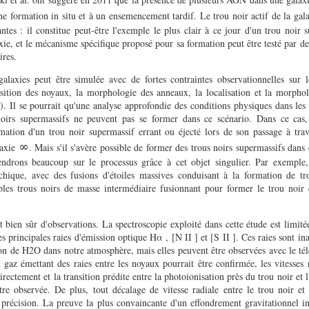
ne formation in situ et à un ensemencement tardif. Le trou noir actif de la gal
tes : il constitue peut-être l'exemple le plus clair à ce jour d'un trou noir s
ie, et le mécanisme spécifique proposé pour sa formation peut être testé par de
ires.
galaxies peut être simulée avec de fortes contraintes observationnelles sur l
position des noyaux, la morphologie des anneaux, la localisation et la morphol
s). Il se pourrait qu'une analyse approfondie des conditions physiques dans les
oirs supermassifs ne peuvent pas se former dans ce scénario. Dans ce cas,
ation d'un trou noir supermassif errant ou éjecté lors de son passage à trav
∞
laxie
. Mais s'il s'avère possible de former des trous noirs supermassifs dans 
endrons beaucoup sur le processus grâce à cet objet singulier. Par exemple,
rchique, avec des fusions d'étoiles massives conduisant à la formation de t
ples trous noirs de masse intermédiaire fusionnant pour former le trou noir
t bien sûr d'observations. La spectroscopie exploité dans cette étude est limité
es principales raies d'émission optique Hα , [N II ] et [S II ]. Ces raies sont in
tion de H2O dans notre atmosphère, mais elles peuvent être observées avec le t
az émettant des raies entre les noyaux pourrait être confirmée, les vitesses 
rectement et la transition prédite entre la photoionisation près du trou noir et l
être observée. De plus, tout décalage de vitesse radiale entre le trou noir et
 précision. La preuve la plus convaincante d'un effondrement gravitationnel in