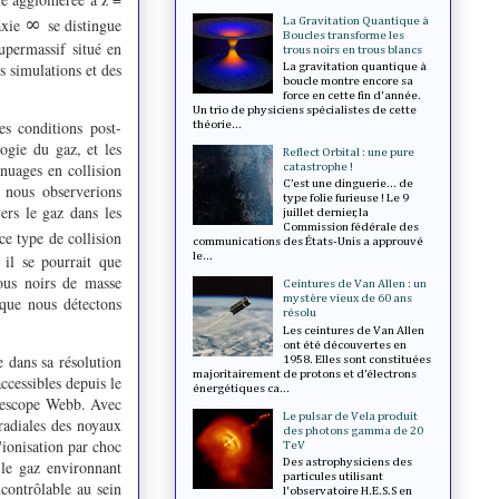
∞
axie
se distingue
La Gravitation Quantique à
Boucles transforme les
upermassif situé en
trous noirs en trous blancs
s simulations et des
La gravitation quantique à
boucle montre encore sa
force en cette fin d'année.
Un trio de physiciens spécialistes de cette
es conditions post-
théorie...
ogie du gaz, et les
Reflect Orbital : une pure
 nuages en collision
catastrophe !
C’est une dinguerie... de
 nous observerions
type folie furieuse ! Le 9
ers le gaz dans les
juillet dernier, la
Commission fédérale des
ce type de collision
communications des États-Unis a approuvé
le...
 il se pourrait que
rous noirs de masse
Ceintures de Van Allen : un
mystère vieux de 60 ans
 que nous détectons
résolu
Les ceintures de Van Allen
ont été découvertes en
e dans sa résolution
1958. Elles sont constituées
majoritairement de protons et d’électrons
accessibles depuis le
énergétiques ca...
élescope Webb. Avec
Le pulsar de Vela produit
radiales des noyaux
des photons gamma de 20
'ionisation par choc
TeV
Des astrophysiciens des
 le gaz environnant
particules utilisant
contrôlable au sein
l'observatoire H.E.S.S en