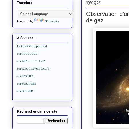
19/07/25
Translate
Observation d'un
de gaz
Powered by
Translate
A écouter...
Le flux RSS du podcast
sur PODCLOUD
sur APPLE PODCASTS
sur GOOGLE PODCASTS
sur SPOTIFY
sur YOUTUBE
sur DEEZER
Rechercher dans ce site