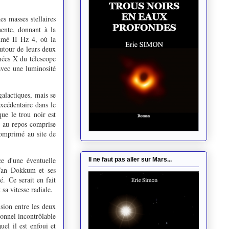
s masses stellaires
ente, donnant à la
mmé II Hz 4, où la
autour de leurs deux
nées X du télescope
avec une luminosité
galactiques, mais se
excédentaire dans le
e le trou noir est
l au repos comprise
comprimé au site de
e d'une éventuelle
Il ne faut pas aller sur Mars...
 Van Dokkum et ses
é. Ce serait en fait
sa vitesse radiale.
sion entre les deux
tionnel incontrôlable
el il est enfoui et