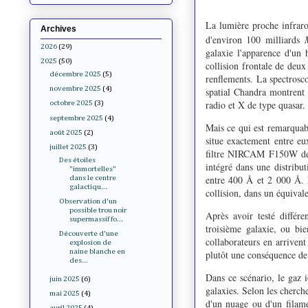
La lumière proche infrar
Archives
d'environ 100 milliards
2026
(29)
galaxie l'apparence d'u
2025
(50)
collision frontale de deux
décembre 2025
(5)
renflements. La spectrosc
novembre 2025
(4)
spatial Chandra montrent 
radio et X de type quasar.
octobre 2025
(3)
septembre 2025
(4)
Mais ce qui est remarquabl
août 2025
(2)
situe exactement entre eux
juillet 2025
(3)
filtre NIRCAM F150W de W
Des étoiles
intégré dans une distribu
"immortelles"
entre 400 Å et 2 000 Å. 
dans le centre
galactiqu...
collision, dans un équivale
Observation d'un
possible trou noir
Après avoir testé différ
supermassif fo...
troisième galaxie, ou bi
Découverte d'une
collaborateurs en arrivent
explosion de
naine blanche en
plutôt une conséquence de 
des...
Dans ce scénario, le gaz 
juin 2025
(6)
galaxies. Selon les cherche
mai 2025
(4)
d'un nuage ou d'un filame
avril 2025
(4)