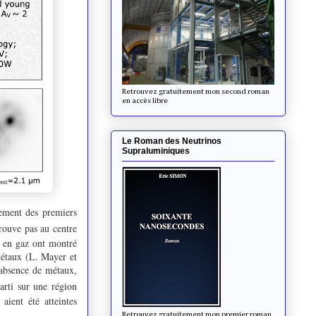
Retrouvez gratuitement mon second roman
en accès libre
Le Roman des Neutrinos
Supraluminiques
ement des premiers
rouve pas au centre
s en gaz ont montré
métaux (L. Mayer et
l'absence de métaux,
arti sur une région
aient été atteintes
Retrouvez gratuitement mon premier roman