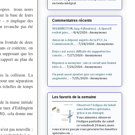
en texte intégral
ropres trous noirs
ur la base de leurs
r – σ implique des
Commentaires récents
n revanche pas été
WASHINGTON, Aug 4 (Reuters) - A SpaceX
rocket piec...
- 8/4/2026
- Anonymous
Amazon a déposé auprès de la FCC, la
on frontale de deux
Commission fé...
- 7/28/2026
- Anonymous
ans ce contexte, on
Deja c est assez difficile de supporter les
n supposant que les
conste...
- 7/27/2026
- Anonymous
 rapport au plan du
Réponse à anonyme : oui ce serait une bonne
idée d...
- 7/26/2026
- Anonymous
is la collision. La
On peut aussi ajouter que ces engins vont
augmente...
- 7/25/2026
- Anonymous
 pour une séparation
s échelles de temps
Les favoris de la semaine
e la masse initiale
Observer l'éclipse de Soleil
au taux d'Eddington
sans lunettes spéciales,
 M⊙, cela donne une
grâce à un sténopé.
Vous aimeriez observer
l’éclipse partielle de soleil
ce vendredi 20 mars, mais
n'est pas nouvelle ;
vous n’avez pas pu vous procurer les lunettes
spéciales en ...
ie agglomérée à z =