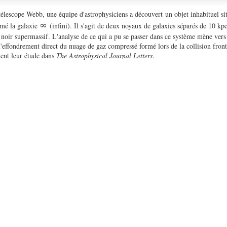
télescope Webb, une équipe d'astrophysiciens a découvert
un objet inhabituel si
∞
mmé la galaxie
(infini). Il s'agit de deux noyaux de galaxies séparés de 10 kp
 noir supermassif. L'analyse de ce qui a pu se passer dans ce système mène ver
l'effondrement direct du nuage de gaz compressé formé lors de la collision fron
lient leur étude dans
The Astrophysical Journal Letters
.