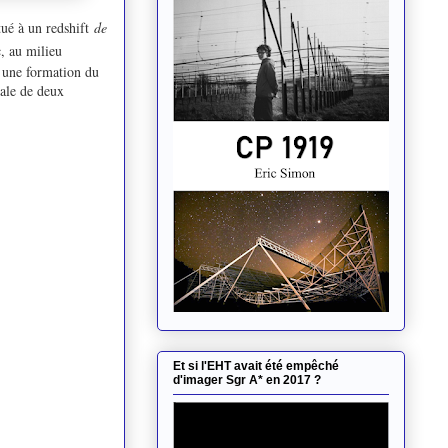
tué à un redshift
de
c, au milieu
s une formation du
tale de deux
Et si l'EHT avait été empêché
d'imager Sgr A* en 2017 ?