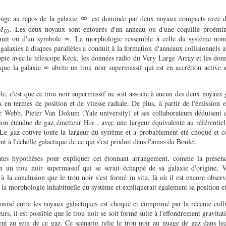
∞
ouge au repos de
la galaxie
est dominée par deux noyaux compacts avec de
M
. Les deux noyaux sont entourés d'un anneau ou d'une coquille proémin
⊙
n huit ou d'un symbole ∞. La morphologie ressemble à celle du système no
 galaxies à disques parallèles a conduit à la formation d'anneaux collisionnels 
opie avec le télescope Keck, les données radio du Very Large Array et les don
que la galaxie ∞ abrite un trou noir supermassif qui est en accrétion active 
e, c'est que ce trou noir supermassif ne soit associé à aucun des deux noyaux 
 en termes de position et de vitesse radiale. De plus, à partir de l'émission 
ebb, Pieter Van Dokum (Yale university) et ses collaborateurs déduisent qu
tion étendue de gaz émetteur H
α
, avec une largeur équivalente au référentie
Le gaz couvre toute la largeur du système et a probablement été choqué et 
nt à l'échelle galactique de ce qui s'est produit dans l'amas du Boulet.
entes hypothèses pour expliquer cet étonnant arrangement, comme la présenc
en un trou noir supermassif qui se serait échappé de sa galaxie d'origine,
 à la conclusion que le trou noir s'est formé in situ, là où il est encore observ
la morphologie inhabituelle du système et expliquerait également sa position et 
ionisé entre les noyaux galactiques est choqué et comprimé par la récente colli
urs, il est possible que le trou noir se soit formé suite à l'effondrement gravita
nt au sein de ce gaz. Ce scénario relie le trou noir au nuage de gaz dans lequ