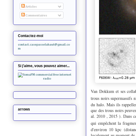
Articles
Commentaires
Contactez-moi
contact.casepasselahaut@gmail.co
m
Si j'aime, vous pouvez aimer...
Van Dokkum et ses collab
trous noirs supermassifs n'
du halo. Mais ils rappell
arrows
que des trous noirs peuve
al. 2010 , 2015 ). Dans ce
qui empêchent la fragment
d'environ 10 kpc (distanc
localement au moment de la