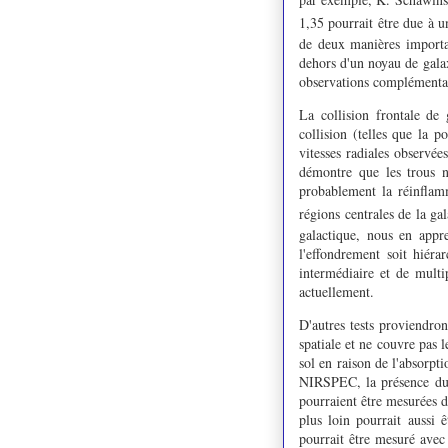
1,35 pourrait être due à u
de deux manières importan
dehors d'un noyau de galax
observations complémenta
La collision frontale de 
collision (telles que la 
vitesses radiales observée
démontre que les trous n
probablement la réinflamm
régions centrales de la ga
galactique, nous en appr
l'effondrement soit hiéra
intermédiaire et de multi
actuellement.
D'autres tests proviendron
spatiale et ne couvre pas l
sol en raison de l'absorp
NIRSPEC, la présence du g
pourraient être mesurées di
plus loin pourrait aussi 
pourrait être mesuré avec