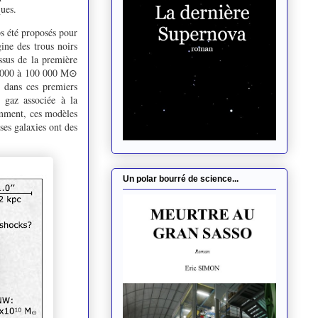
ques.
ps été proposés pour
ine des trous noirs
ssus de la première
10 000 à 100 000 M⊙
x dans ces premiers
 gaz associée à la
emment, ces modèles
ses galaxies ont des
Un polar bourré de science...