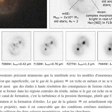
orateurs précisent néanmoins que la similitude avec les modèles d'ensemenc
∞
est que superficielle, car le gaz de la galaxie
est riche en métaux et ne se t
ent aussi que des études à haute résolution des conséquences de fusions riche
nt se former dans les régions centrales du résidu, même si le gaz est riche en 
 canal de formation, c'est la turbulence et la pression thermique, plutôt que 
∞
ation et la formation d'étoiles. Le gaz de la galaxie
est actuellement rép
e projetée), mais il est concevable que des conditions extrêmes similaires 
 collision des deux galaxies progénitrices, selon les chercheurs.