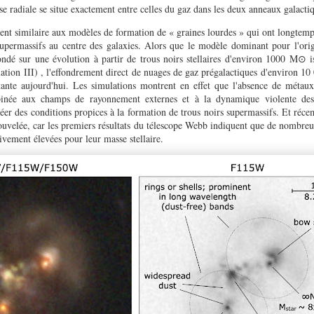
se radiale se situe exactement entre celles du gaz dans les deux anneaux galacti
ment similaire aux modèles de formation de « graines lourdes » qui ont longtem
 supermassifs au centre des galaxies. Alors que le modèle dominant pour l'orig
fondé sur une évolution à partir de trous noirs stellaires d'environ 1000 M⊙ i
ulation III) , l'effondrement direct de nuages de gaz prégalactiques d'environ 
tante aujourd'hui. Les simulations montrent en effet que l'absence de métau
binée aux champs de rayonnement externes et à la dynamique violente des
réer des conditions propices à la formation de trous noirs supermassifs. Et réc
ouvelée, car les premiers résultats du télescope Webb indiquent que de nombreu
tivement élevées pour leur masse stellaire.