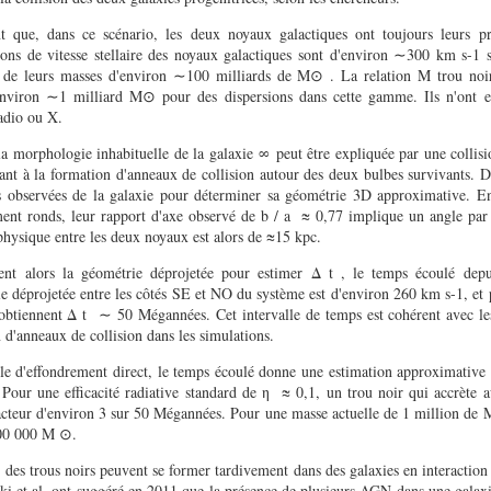
nt que, dans ce scénario, les deux noyaux galactiques ont toujours leurs p
ions de vitesse stellaire des noyaux galactiques sont d'environ ∼300 km s-1 s
et de leurs masses d'environ ∼100 milliards de M⊙ . La relation M trou noi
environ ∼1 milliard M⊙ pour des dispersions dans cette gamme. Ils n'ont e
radio ou X.
a morphologie inhabituelle de la galaxie ∞ peut être expliquée par une collisi
sant à la formation d'anneaux de collision autour des deux bulbes survivants. D
tés observées de la galaxie pour déterminer sa géométrie 3D approximative. E
ent ronds, leur rapport d'axe observé de b / a ≈ 0,77 implique un angle par
physique entre les deux noyaux est alors de ≈15 kpc.
isent alors la géométrie déprojetée pour estimer Δ t , le temps écoulé depu
ale déprojetée entre les côtés SE et NO du système est d'environ 260 km s-1, et
 obtiennent Δ t ∼ 50 Mégannées. Cet intervalle de temps est cohérent avec le
 d'anneaux de collision dans les simulations.
e d'effondrement direct, le temps écoulé donne une estimation approximative d
 Pour une efficacité radiative standard de η ≈ 0,1, un trou noir qui accrète 
cteur d'environ 3 sur 50 Mégannées. Pour une masse actuelle de 1 million de
 300 000 M ⊙.
 des trous noirs peuvent se former tardivement dans des galaxies en interaction 
i et al. ont suggéré en 2011 que la présence de plusieurs AGN dans une galax