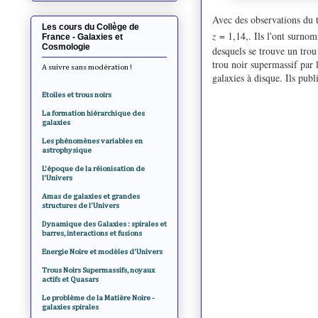
Avec des observations du 
Les cours du Collège de
z
= 1,14,. Ils l'ont surno
France - Galaxies et
Cosmologie
desquels se trouve un trou
trou noir supermassif par 
A suivre sans modération !
galaxies à disque. Ils pub
Etoiles et trous noirs
La formation hiérarchique des
galaxies
Les phénomènes variables en
astrophysique
L'époque de la réionisation de
l'Univers
Amas de galaxies et grandes
structures de l'Univers
Dynamique des Galaxies : spirales et
barres, interactions et fusions
Energie Noire et modèles d'Univers
Trous Noirs Supermassifs, noyaux
actifs et Quasars
Le problème de la Matière Noire -
galaxies spirales