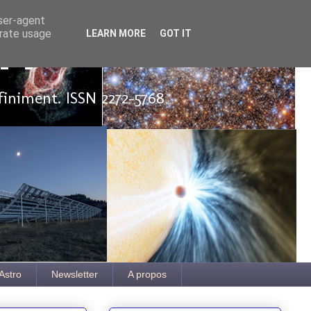
user-agent
erate usage
LEARN MORE
GOT IT
ut
finiment. ISSN 2272-5768
Astro
Newsletter
A propos