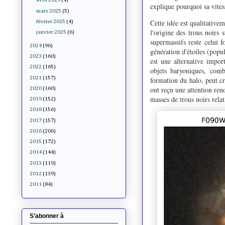
explique pourquoi sa vites
mars 2025
(5)
Cette idée est qualitative
février 2025
(4)
l'origine des trous noirs
janvier 2025
(6)
supermassifs reste celui 
2024
(96)
génération d'étoiles (pop
2023
(160)
est une alternative impor
2022
(165)
objets baryoniques, com
2021
(157)
formation du halo, peut c
ont reçu une attention ren
2020
(160)
masses de trous noirs rela
2019
(152)
2018
(156)
2017
(157)
2016
(206)
2015
(172)
2014
(144)
2013
(119)
2012
(139)
2011
(84)
S’abonner à