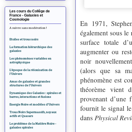
Les cours du Collège de
France - Galaxies et
Cosmologie
En 1971, Stephen
A suivre sans modération !
également sous le 
Etoiles et trous noirs
surface totale d
La formation hiérarchique des
augmenter ou reste
galaxies
noir nouvellemen
Les phénomènes variables en
astrophysique
(alors que sa m
L'époque de la réionisation de
l'Univers
phénomène est co
Amas de galaxies et grandes
structures de l'Univers
théorème vient d'
Dynamique des Galaxies : spirales et
provenant d’une f
barres, interactions et fusions
Energie Noire et modèles d'Univers
fournit le signal l
Trous Noirs Supermassifs, noyaux
Physical Revi
dans
actifs et Quasars
Le problème de la Matière Noire -
galaxies spirales