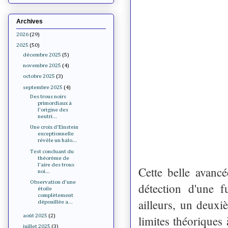
Archives
2026
(29)
2025
(50)
décembre 2025
(5)
novembre 2025
(4)
octobre 2025
(3)
septembre 2025
(4)
Des trous noirs
primordiaux à
l'origine des
neutri...
Une croix d'Einstein
exceptionnelle
révèle un halo...
Test concluant du
théorème de
l'aire des trous
Cette belle avanc
noi...
Observation d'une
détection d'une 
étoile
complètement
ailleurs, un deuxi
dépouillée a...
août 2025
(2)
limites théoriques 
juillet 2025
(3)