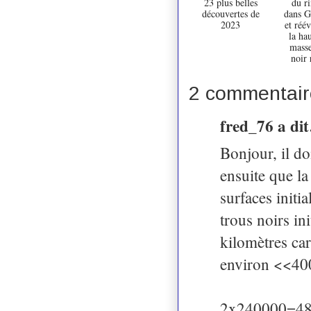
23 plus belles
du r
découvertes de
dans 
2023
et réév
la hau
masse
noir 
2 commentair
fred_76 a di
Bonjour, il do
ensuite que la
surfaces init
trous noirs in
kilomètres car
environ <<400
2x240000=48