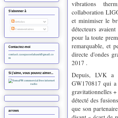
vibrations ther
collaboration LIG
S’abonner à
et minimiser le b
Articles
détecteurs avaient
Commentaires
pour la toute prem
remarquable, et p
Contactez-moi
directe d'ondes gr
contact.casepasselahaut@gmail.co
m
2017 .
Depuis, LVK a dé
Si j'aime, vous pouvez aimer...
GW170817 qui a in
gravitationnelles 
détecté des fusion
que son partenaire
arrows
disant « écart de m