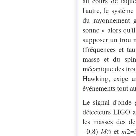
au cours de laque
l'autre, le systèm
du rayonnement gr
sonne » alors qu'il
supposer un trou n
(fréquences et ta
masse et du spin
mécanique des trou
Hawking, exige un
événements tout au
Le signal d'onde 
détecteurs LIGO a
les masses des de
−0.8⁢) 𝑀⊙ et 𝑚2=