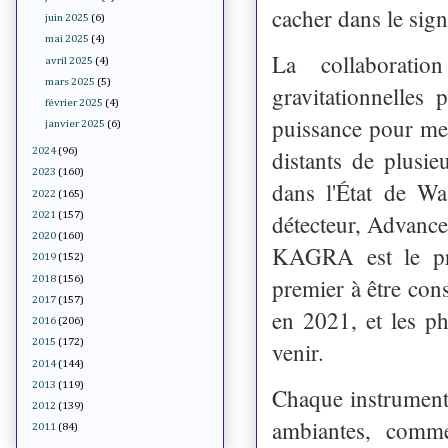
cacher dans le sign
juin 2025
(6)
mai 2025
(4)
La collaborati
avril 2025
(4)
mars 2025
(5)
gravitationnelles 
février 2025
(4)
puissance pour mes
janvier 2025
(6)
distants de plusi
2024
(96)
2023
(160)
dans l'État de Wa
2022
(165)
détecteur, Advance
2021
(157)
2020
(160)
KAGRA est le prem
2019
(152)
2018
(156)
premier à être con
2017
(157)
en 2021, et les ph
2016
(206)
2015
(172)
venir.
2014
(144)
2013
(119)
Chaque instrument e
2012
(139)
ambiantes, comm
2011
(84)