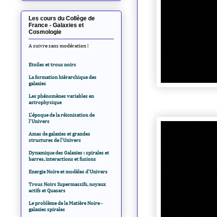
Les cours du Collège de
France - Galaxies et
Cosmologie
A suivre sans modération !
Etoiles et trous noirs
La formation hiérarchique des
galaxies
Les phénomènes variables en
astrophysique
L'époque de la réionisation de
l'Univers
Amas de galaxies et grandes
structures de l'Univers
Dynamique des Galaxies : spirales et
barres, interactions et fusions
Energie Noire et modèles d'Univers
Trous Noirs Supermassifs, noyaux
actifs et Quasars
Le problème de la Matière Noire -
galaxies spirales