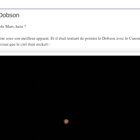
 Dobson
s de Mars, hein ?
e sous son meilleur apparat. Et il était tentant de pointer le Dobson avec le Canon a
iser que le ciel était nickel) :