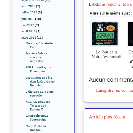
Labels:
astronomie
,
Mars
août 2012
(7)
juillet 2012
(9)
A lire sur le même sujet :
juin 2012
(18)
mai 2012
(9)
avril 2012
(5)
mars 2012
(11)
Mercure, Planète de
Fer !
Le Jour de la
Gé
Système Solaire
Nuit, c'est samedi
cherche
!
d'
Aspirateur !!
100 Ans de Rayons
Cosmiques
Les Chinois en Tête
Aucun commenta
dans la Course aux
Neutrinos !
Enregistrer un comme
L'Histoire de la Lune
retracée
NuSTAR, Nouveau
Télescope à
Rayons X
Article plus récent
L'Astrophysique
Souterraine
Mars, Photo au
Dobson