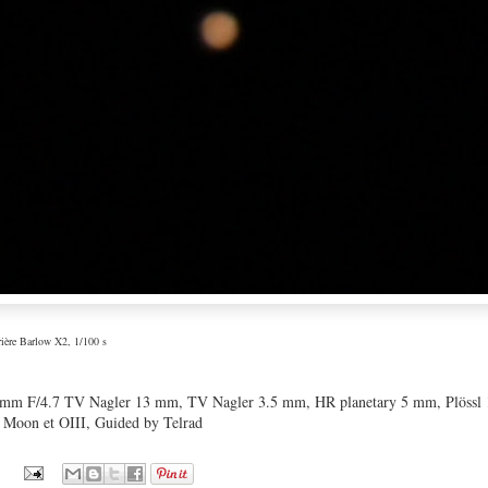
ière Barlow X2, 1/100 s
mm F/4.7 TV Nagler 13 mm, TV Nagler 3.5 mm, HR planetary 5 mm, Plössl 
 Moon et OIII, Guided by Telrad