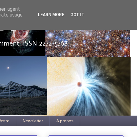
user-agent
erate usage
LEARN MORE
GOT IT
ut
iniment. ISSN 2272-5768
Astro
Newsletter
A propos