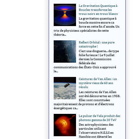
La Gravitation Quantique à
Boucles transforme les
trous noirs en trous blancs
La gravitation quantique à
boucle montre encore sa
force en cette fin d'année. Un
trio de physiciens spécialistes de cette
théorie...
Reflect Orbital : une pure
catastrophe !
C’est une dinguerie... de type
folie furieuse ! Le 9 juillet
dernier, la Commission
fédérale des
communications des États-Unis a approuvé
le...
Ceintures de Van Allen : un
mystère vieux de 60 ans
résolu
Les ceintures de Van Allen
ont été découvertes en 1958.
Elles sont constituées
majoritairement de protons et d’électrons
énergétiques ca...
Le pulsar de Vela produit des
photons gamma de 20 TeV
Des astrophysiciens des
particules utilisant
l'observatoire H.E.S.S en
Namibie ont détecté les