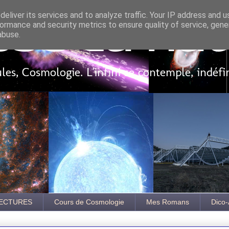
eliver its services and to analyze traffic. Your IP address and 
ormance and security metrics to ensure quality of service, gen
sse là ha
abuse.
es, Cosmologie. L'infini se contemple, indéf
ECTURES
Cours de Cosmologie
Mes Romans
Dico-