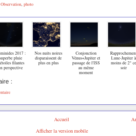
,
Observation
,
photo
minides 2017 :
Nos nuits noires
Conjonction
Rapprochemen
superbe pluie
disparaissent de
Vénus+Jupiter et
Lune-Jupiter à
étoiles filantes
plus en plus
passage de l'ISS
moins de 2° c
en perspective
au même
soir
moment
ire :
ntaire
Accueil
Ar
Afficher la version mobile