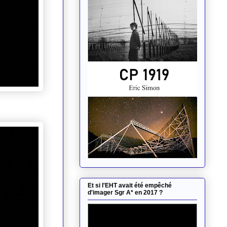
Et si l'EHT avait été empêché
d'imager Sgr A* en 2017 ?