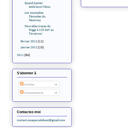
Quand Jupiter
embrasse Vénus
Les Anomalies
Fécondes du
Neutrino
Nouvelles traces de
Higgs à 125 GeV au
Tevatron!
février 2012
(11)
janvier 2012
(13)
2011
(84)
S’abonner à
Articles
Commentaires
Contactez-moi
contact.casepasselahaut@gmail.com