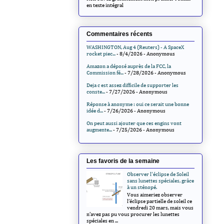
en texte intégral
Commentaires récents
WASHINGTON, Aug 4 (Reuters) - A SpaceX
rocket piec...
- 8/4/2026
- Anonymous
Amazon a déposé auprès de la FCC, la
Commission fé...
- 7/28/2026
- Anonymous
Deja c est assez difficile de supporter les
conste...
- 7/27/2026
- Anonymous
Réponse à anonyme : oui ce serait une bonne
idée d...
- 7/26/2026
- Anonymous
On peut aussi ajouter que ces engins vont
augmente...
- 7/25/2026
- Anonymous
Les favoris de la semaine
Observer l'éclipse de Soleil
sans lunettes spéciales, grâce
à un sténopé.
Vous aimeriez observer
l’éclipse partielle de soleil ce
vendredi 20 mars, mais vous
n’avez pas pu vous procurer les lunettes
spéciales en ...