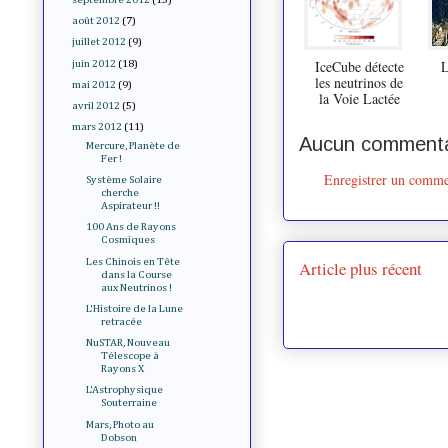
août 2012
(7)
juillet 2012
(9)
IceCube détecte
L
juin 2012
(18)
les neutrinos de
mai 2012
(9)
la Voie Lactée
avril 2012
(5)
mars 2012
(11)
Aucun commenta
Mercure, Planète de
Fer !
Enregistrer un comme
Système Solaire
cherche
Aspirateur !!
100 Ans de Rayons
Cosmiques
Les Chinois en Tête
Article plus récent
dans la Course
aux Neutrinos !
L'Histoire de la Lune
retracée
NuSTAR, Nouveau
Télescope à
Rayons X
L'Astrophysique
Souterraine
Mars, Photo au
Dobson