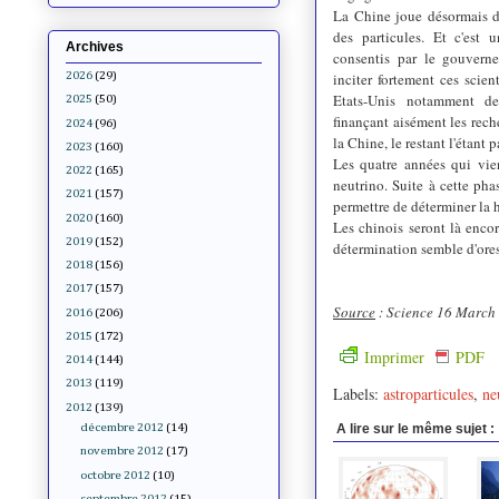
La Chine joue désormais d
des particules. Et c'est 
Archives
consentis par le gouvern
inciter fortement ces scie
2026
(29)
Etats-Unis notamment de
2025
(50)
finançant aisément les rech
2024
(96)
la Chine, le restant l'étant
2023
(160)
Les quatre années qui vie
2022
(165)
neutrino. Suite à cette pha
2021
(157)
permettre de déterminer la h
2020
(160)
Les chinois seront là enco
2019
(152)
détermination semble d'ores 
2018
(156)
2017
(157)
Source
: Science
16 March
2016
(206)
2015
(172)
Imprimer
PDF
2014
(144)
2013
(119)
Labels:
astroparticules
,
ne
2012
(139)
A lire sur le même sujet :
décembre 2012
(14)
novembre 2012
(17)
octobre 2012
(10)
septembre 2012
(15)