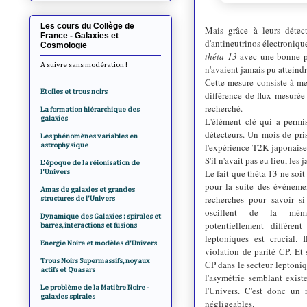
Les cours du Collège de
Mais grâce à leurs détec
France - Galaxies et
d'antineutrinos électroniqu
Cosmologie
théta 13
avec une bonne pr
A suivre sans modération !
n'avaient jamais pu atteind
Cette mesure consiste à mes
Etoiles et trous noirs
différence de flux mesurée
recherché.
La formation hiérarchique des
galaxies
L'élément clé qui a permis
détecteurs. Un mois de pr
Les phénomènes variables en
astrophysique
l'expérience T2K japonaise
S'il n'avait pas eu lieu, les
L'époque de la réionisation de
Le fait que théta 13 ne soit
l'Univers
pour la suite des événemen
Amas de galaxies et grandes
recherches pour savoir si
structures de l'Univers
oscillent de la mêm
Dynamique des Galaxies : spirales et
potentiellement différent
barres, interactions et fusions
leptoniques est crucial.
Energie Noire et modèles d'Univers
violation de parité CP. Et 
Trous Noirs Supermassifs, noyaux
CP dans le secteur leptoni
actifs et Quasars
l'asymétrie semblant exist
Le problème de la Matière Noire -
l'Univers. C'est donc un 
galaxies spirales
négligeables.