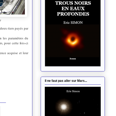
ay
deux-tiers payés par
n les paramètres du
s, pour cette fois-ci
ence acquise et leur
Il ne faut pas aller sur Mars...