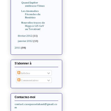
Quand Jupiter
embrasse Vénus
Les Anomalies
Fécondes du
Neutrino
Nouvelles traces de
Higgs à 125 GeV
au Tevatron!
février 2012
(11)
janvier 2012
(13)
2011
(84)
S’abonner à
Articles
Commentaires
Contactez-moi
contact.casepasselahaut@gmail.co
m