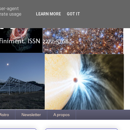
user-agent
erate usage
LEARN MORE
GOT IT
ut
finiment. ISSN 2272-5768
Astro
Newsletter
A propos