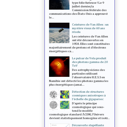
type folie furieuse ! Le 9
juillet dernier, la
Commission fédérale des
communications des États-Unis a approuvé
le...
Ceintures de Van Allen : un
mystère vieux de 60 ans
résolu
Les ceintures de Van Allen
ont été découvertes en
1958. Elles sont constituées
majoritairement de protons et d’électrons
énergétiques ca...
Le pulsar de Vela produit
des photons gamma de 20
TeV
Des astrophysiciens des
particules utilisant
l'observatoire H.E.S.S en
Namibie ont détecté les photons gamma les
plus énergétiques jamai...
Détection de structures
cosmiques anisotropes à
l'échelle du gigaparsec
D’après le principe
cosmologique qui sous-
tend le modèle
cosmologique standard ΛCDM, l'Univers
devient statistiquement homogène et isotr...
Découverte stupéfiante