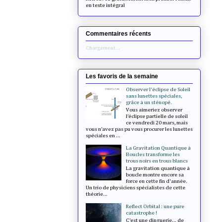
en texte intégral
Commentaires récents
Chargement...
Les favoris de la semaine
Observer l'éclipse de Soleil
sans lunettes spéciales,
grâce à un sténopé.
Vous aimeriez observer
l’éclipse partielle de soleil
ce vendredi 20 mars, mais
vous n’avez pas pu vous procurer les lunettes
spéciales en ...
La Gravitation Quantique à
Boucles transforme les
trous noirs en trous blancs
La gravitation quantique à
boucle montre encore sa
force en cette fin d'année.
Un trio de physiciens spécialistes de cette
théorie...
Reflect Orbital : une pure
catastrophe !
C’est une dinguerie... de