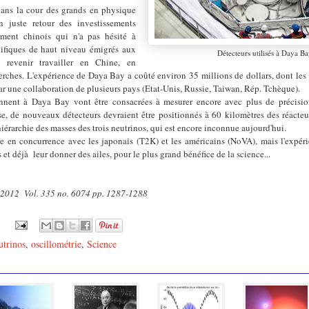
ans la cour des grands en physique
un juste retour des investissements
ement chinois qui n'a pas hésité à
ntifiques de haut niveau émigrés aux
Détecteurs utilisés à Daya B
 revenir travailler en Chine, en
erches. L'expérience de Daya Bay a coûté environ 35 millions de dollars, dont les 
 par une collaboration de plusieurs pays (Etat-Unis, Russie, Taiwan, Rép. Tchèque).
nnent à Daya Bay vont être consacrées à mesurer encore avec plus de précisio
se, de nouveaux détecteurs devraient être positionnés à 60 kilomètres des réacteur
iérarchie des masses des trois neutrinos, qui est encore inconnue aujourd'hui.
re en concurrence avec les japonais (T2K) et les américains (NoVA), mais l'expéri
et déjà leur donner des ailes, pour le plus grand bénéfice de la science...
 2012
Vol. 335 no. 6074 pp. 1287-1288
utrinos
,
oscillométrie
,
Science