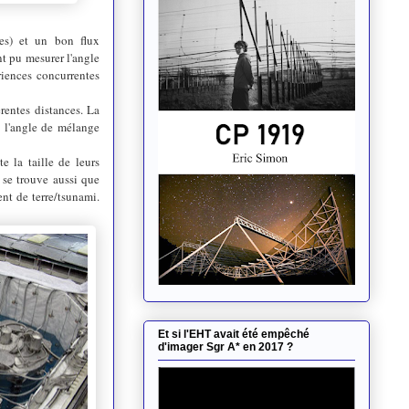
nes) et un bon flux
nt pu mesurer l'angle
iences concurrentes
érentes distances. La
e l'angle de mélange
e la taille de leurs
se trouve aussi que
nt de terre/tsunami.
Et si l'EHT avait été empêché
d'imager Sgr A* en 2017 ?