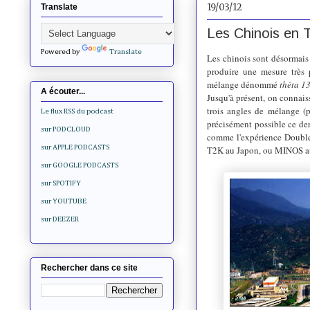
19/03/12
Translate
Les Chinois en 
Powered by
Translate
Les chinois sont désormais 
produire une mesure très p
mélange dénommé
théta 1
A écouter...
Jusqu'à présent, on connaiss
trois angles de mélange (p
Le flux RSS du podcast
précisément possible ce de
sur PODCLOUD
comme l'expérience Double
sur APPLE PODCASTS
T2K au Japon, ou MINOS au
sur GOOGLE PODCASTS
sur SPOTIFY
sur YOUTUBE
sur DEEZER
Rechercher dans ce site