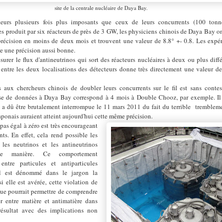
site de la centrale nucléaire de Daya Bay.
teurs plusieurs fois plus imposants que ceux de leurs concurrents (100 ton
es produit par six réacteurs de près de 3 GW, les physiciens chinois de Daya Bay o
écision en moins de deux mois et trouvent une valeur de 8.8° +- 0.8. Les expér
re une précision aussi bonne.
urer le flux d'antineutrinos qui sort des réacteurs nucléaires à deux ou plus diff
 entre les deux localisations des détecteurs donne très directement une valeur d
 aux chercheurs chinois de doubler leurs concurrents sur le fil est sans contest
ise de données à Daya Bay correspond à 4 mois à Double Chooz, par exemple. Il 
 a dû être brutalement interrompue le 11 mars 2011 du fait du terrible trembleme
 japonais auraient atteint aujourd'hui cette même précision.
 pas égal à zéro est très encourageant
ts. En effet, cela rend possible les
 les neutrinos et les antineutrinos
e manière. Ce comportement
 entre particules et antiparticules
 Il est dénommé dans le jargon la
si elle est avérée, cette violation de
que pourrait permettre de comprendre
er entre matière et antimatière dans
résultat avec des implications non