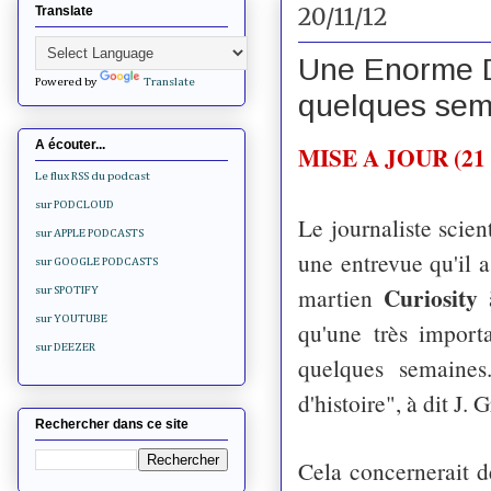
20/11/12
Translate
Une Enorme D
Powered by
Translate
quelques sem
A écouter...
MISE A JOUR (21 
Le flux RSS du podcast
sur PODCLOUD
Le journaliste scie
sur APPLE PODCASTS
une entrevue qu'il 
sur GOOGLE PODCASTS
Curiosity
martien
sur SPOTIFY
sur YOUTUBE
qu'une très import
sur DEEZER
quelques semaines
d'histoire", à dit J. 
Rechercher dans ce site
Cela concernerait d