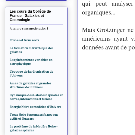
qui peut analyser
organiques...
Les cours du Collège de
France - Galaxies et
Cosmologie
Mais Grotzinger n
A suivre sans modération !
américain
s ayant v
Etoiles et trous noirs
données avant de po
La formation hiérarchique des
galaxies
Les phénomènes variables en
astrophysique
L'époque de la réionisation de
l'Univers
Amas de galaxies et grandes
structures de l'Univers
Dynamique des Galaxies : spirales et
barres, interactions et fusions
Energie Noire et modèles d'Univers
Trous Noirs Supermassifs, noyaux
actifs et Quasars
Le problème de la Matière Noire -
galaxies spirales