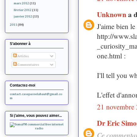
mars 2012
(11)
février 2012
(11)
Unknown
a 
janvier 2012
(13)
J'aime bien le
2011
(84)
http://www.s
_curiosity_m
S’abonner à
one.html :
Articles
Commentaires
I'll tell you 
Contactez-moi
L'effet d'annon
contact.casepasselahaut@gmail.co
m
21 novembre 
Si j'aime, vous pouvez aimer...
Dr Eric Sim
Ce commentair