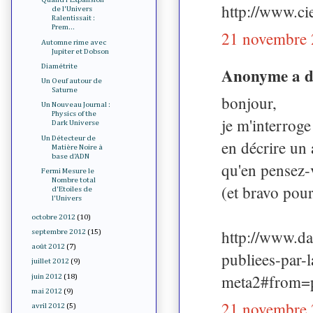
http://www.ci
de l'Univers
Ralentissait :
Prem...
21 novembre 
Automne rime avec
Jupiter et Dobson
Diamétrite
Anonyme a 
Un Oeuf autour de
Saturne
bonjour,
Un Nouveau Journal :
Physics of the
je m'interroge
Dark Universe
Un Détecteur de
en décrire un 
Matière Noire à
base d'ADN
qu'en pensez-
Fermi Mesure le
Nombre total
(et bravo pour 
d'Etoiles de
l'Univers
octobre 2012
(10)
http://www.da
septembre 2012
(15)
août 2012
(7)
publiees-par-
juillet 2012
(9)
meta2#from=p
juin 2012
(18)
mai 2012
(9)
21 novembre 
avril 2012
(5)