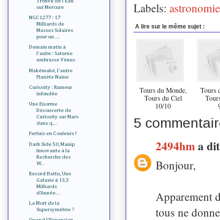
Trouvé de l'Eau
Labels:
astronomie
sur Mercure
NGC1277 : 17
Milliards de
A lire sur le même sujet :
Masses Solaires
pour un ...
Demain matin à
l'aube : Saturne
embrasse Vénus
Makémaké, l'autre
Planète Naine
Curiosity : Rumeur
Tours du Monde,
Tours 
infondée
Tours du Ciel
Tours
10/10
Une Enorme
Découverte de
Curiosity sur Mars
5 commentair
dans q...
Pertuis en Couleurs !
2494hm
a d
Dark Side 50, Manip
Innovante à la
Recherche des
Bonjour,
W...
Record Battu, Une
Galaxie à 13,3
Milliards
Apparement da
d'Année...
La Mort de la
tous ne donne
Supersymétrie ?
Quand l'Expansion