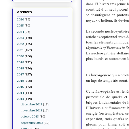
dans l’Univers très jeune 
constitué d’un seul proton)
Archives
se désintègrent en proton
noyaux d'hélium
, ils devien
2026
(29)
2025
(50)
La seconde nucléosynthèse
2024
(96)
article exceptionnel resté 
2023
(160)
tous les éléments chimiques
2022
(165)
(
Synthesis of Elements in S
2021
(157)
La nucléosy
nthèse stellair
2020
(160)
plus lourds, et notamment l
2019
(152)
2018
(156)
La
baryogénèse
qui a produ
2017
(157)
un laps de temps très court,
2016
(206)
2015
(172)
Cette
baryogénèse
est le r
2014
(144)
primordiale de quarks et 
2013
(119)
briques fondamentales de l
décembre 2013
(12)
l’Univers a suffisamment ba
novembre 2013
(11)
énergie (ou température, ce
octobre 2013
(10)
expansion, trois quarks s
septembre 2013
(10)
gluons pour former soit u
août 2013
(8)