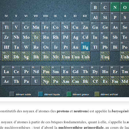
protons
neutrons
onstitutifs des noyaux d’atomes (les
et
) est appelée la
baryogénè
 noyaux d’atomes à partir de ces briques fondamentales, quant à elle, s’appelle la
n
nucléosynthèse primordiale
 de nucléosynthèses : tout d’abord la
, au cours de la