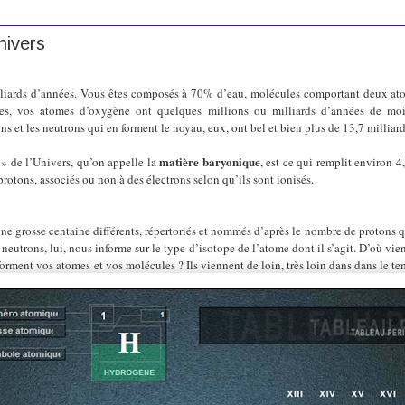
nivers
lliards d’années. Vous êtes composés à 70% d’eau, molécules comportant deux at
es, vos atomes d’oxygène ont quelques millions ou milliards d’années de mo
ns et les neutrons qui en forment le noyau, eux, ont bel et bien plus de 13,7 milli
matière baryonique
 » de l’Univers, qu’on appelle la
, est ce qui remplit environ 4,
protons, associés ou non à des électrons selon qu’ils sont ionisés.
 une grosse centaine différents, répertoriés et nommés d’après le nombre de protons 
eutrons, lui, nous informe sur le type d’isotope de l’atome dont il s’agit. D’où vien
orment vos atomes et vos molécules ? Ils viennent de loin, très loin dans dans le tem