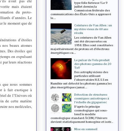
’ils n’ont pas été
type folie furieuse ! Le 9
avorite mais étaient
juillet dernier, la
Commission fédérale des
formation du proto-
communications des États-Unis a approuvé
illiards d’années. Le
le...
pour le moment que de
Ceintures de Van Allen : un
mystère vieux de 60 ans
résolu
Les ceintures de Van Allen
nérations d’étoiles
ont été découvertes en
ns nos beaux atomes
1958. Elles sont constituées
majoritairement de protons et d’électrons
res. Des étoiles qui
énergétiques ca...
gtemps en expulsant
Le pulsar de Vela produit
i par leurs réactions
des photons gamma de 20
TeV
Des astrophysiciens des
particules utilisant
l'observatoire H.E.S.S en
nts que nous sommes
Namibie ont détecté les photons gamma les
plus énergétiques jamai...
ut à fait exotique à
ériel de l’Univers où
Détection de structures
cosmiques anisotropes à
in de cette matière
l'échelle du gigaparsec
truire nos molécules,
D’après le principe
cosmologique qui sous-
tend le modèle
cosmologique standard ΛCDM, l'Univers
devient statistiquement homogène et isotr...
Mise en sommeil