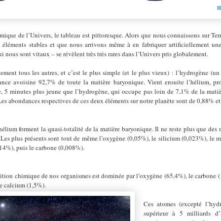
que de l’Univers, le tableau est pittoresque. Alors que nous connaissons sur Terr
éléments stables et que nous arrivons même à en fabriquer artificiellement une
ui nous sont vitaux – se révèlent très très rares dans l’Univers pris globalement.
ent tous les autres, et c’est le plus simple (et le plus vieux) : l’hydrogène (
ance avoisine 92,7% de toute la matière baryonique. Vient ensuite l’hélium, pro
, 5 minutes plus jeune que l’hydrogène, qui occupe pas loin de 7,1% de la matiè
re. Les abondances respectives de ces deux éléments sur notre planète sont de 0,88% 
lium forment la quasi-totalité de la matière baryonique. Il ne reste plus que des 
 Les plus présents sont tout de même l’oxygène (0,05%), le silicium (0,023%), le
,014%), puis le carbone (0,008%).
tion chimique de nos organismes est dominée par l’oxygène (65,4%), le carbone 
le calcium (1,5%).
Ces atomes (excepté l’hyd
supérieur à 5 milliards d