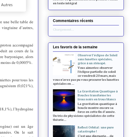
en texte intégral
Commentaires récents
e une belle table de
 vingtaine d’autres
,
Chargement...
un proton accompagné
Les favoris de la semaine
duit au cours de la
Observer l'éclipse de Soleil
re baryonique, alors
sans lunettes spéciales,
et moins de 0,0005%.
grâce à un sténopé.
Vous aimeriez observer
l’éclipse partielle de soleil
ce vendredi 20 mars, mais
miettes pour tous les
vous n’avez pas pu vous procurer les lunettes
spéciales en ...
 magnésium (0,021%),
La Gravitation Quantique à
Boucles transforme les
trous noirs en trous blancs
La gravitation quantique à
(18,1%), l’hydrogène
boucle montre encore sa
force en cette fin d'année.
Un trio de physiciens spécialistes de cette
théorie...
rogène) ont un âge
Reflect Orbital : une pure
’années. On le sait
catastrophe !
C’est une dinguerie... de