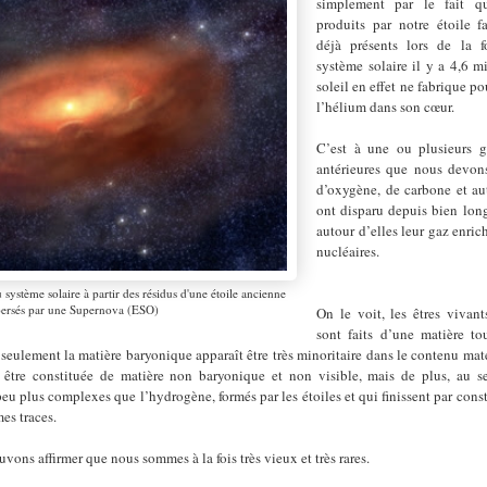
simplement par le fait qu
produits par notre étoile f
déjà présents lors de la 
système solaire il y a 4,6 m
soleil en effet ne fabrique 
l’hélium dans son cœur.
C’est à une ou plusieurs gé
antérieures que nous devo
d’oxygène, de carbone et aut
ont disparu depuis bien lon
autour d’elles leur gaz enrich
nucléaires.
u système solaire à partir des résidus d'une étoile ancienne
persés par une Supernova (ESO)
On le voit, les êtres viva
sont faits d’une matière to
 seulement la matière baryonique apparaît être très minoritaire dans le contenu mat
 être constituée de matière non baryonique et non visible, mais de plus, au se
eu plus complexes que l’hydrogène, formés par les étoiles et qui finissent par cons
mes traces.
ouvons affirmer que nous sommes
à la fois très vieux et très
rares.