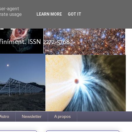
user-agent
erate usage
LEARN MORE
GOT IT
ut
finiment. ISSN 2272-5768
Astro
Newsletter
A propos