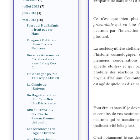
antiparticule dans le cas d’
juillet 2013
(7)
juin 2013
(3)
Ce n’est que bien plus
mai 2013
(10)
primordiale
qui va faire s
Pourquoi Mes Enfants
neutrons par l’interaction
n’Iront pas sur
Mars
plus tard.
Plongée à l’Intérieur
d’une Etoile à
La nucléosynthèse stellaire
Neutrons
l’histoire cosmologique, 
Devenez Astronomes
premières condensations
Collaborateurs
avec GalaxyZoo
appelle étoiles) et qui p
(...
produire des réactions de
Fin de Règne pour le
noyaux d’hélium. Ces toute
Télescope KEPLER
est âgé de quelques dizaines
La Chimie de
l’Univers
Un Magnétar autour
d'un Trou Noir :
Une Découverte...
Pour être exhaustif, je devr
GRB 130427A : La
et certains de vos neutrons
Bouffée de
Rayons Gamma
neutrons qui se transforme
de tous l...
(radioactivité béta plus).
Les Astronomes de
l'Age de Bronze
C’est notamment le cas de
A La Recherche des