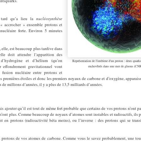
antiquarks.
 tard qu’a lieu la
nucléosynthèse
’« accrocher » ensemble protons et
 nucléaire forte. Environ 5 minutes
, elle, est beaucoup plus tardive dans
elle doit attendre l’apparition des
 d’hydrogène et d’hélium (qu’on
Représentation de l'intérieur d'un proton : deux quar
ar effondrement gravitationnel vont
enchevêtrés
dans une mer de gluons
(CNR
 fusion nucléaire entre protons et
s premières étoiles et donc les premiers noyaux de carbone et d’oxygène, apparais
 de millions d’années, il y a plus de 13,5 milliards d’années.
ais ajouter qu’il est tout de même fort probable que certains de vos protons n’ont pa
 n’ont plus. Comme beaucoup de noyaux d’atomes sont instables et radioactifs, ils 
nt en protons (radioactivité béta moins), ou l’inverse : des protons qui se tran
s protons de vos atomes de carbone. Comme vous le savez probablement, une toute