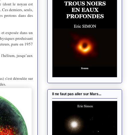
e (dont le noyau est
s.
C
es derniers
, seuls,
es protons dans des
ns et exposée dans un
physiques produisant
auteurs, paru e
n 1957
 l'hélium, jusqu’aux
s) s’est déroulée sur
des.
Il ne faut pas aller sur Mars...