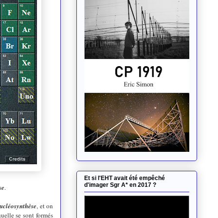
Et si l'EHT avait été empêché
d'imager Sgr A* en 2017 ?
se
.
ucléosynthèse
, et on
quelle se sont formés