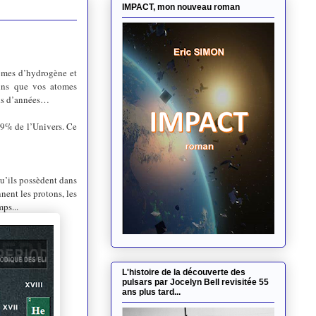
IMPACT, mon nouveau roman
omes d’hydrogène et
ins que vos atomes
ards d’années…
9
% de l’Univers. Ce
qu’ils possèdent dans
nent les protons, les
ps...
L'histoire de la découverte des
pulsars par Jocelyn Bell revisitée 55
ans plus tard...