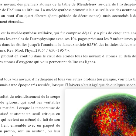
Mendeleïev
les noyaux des premiers atomes de la table de
au-delà de l’hydrogèn
 : de l’hélium au lithium
. La nucléosynthèse primordiale a sauvé la vie des neutron
s au bou
t d'un quart d'heure
(
demi-période de décroissance)
, mais accrochés à d
nent éternels...
nucléosynthèse stellaire
 est
la
, qui fut comprise déjà il y a plus de cinquante a
dans les annales de l'astrophysique avec ses 104 pages précisant les 9 mécanismes 
 dans les étoiles jusqu'à l'uranium, le fameux article
B2FH
, des initiales de leurs 
29
tars
. Rev. Mod. Phys.,
, 547-650
(19
57)
).
e
produit en continu dans le cœur des étoiles tous les noyaux d’atomes au delà de
es atomes d’oxygène qui vous permettent de lire ces lignes.
it tous vos noyaux d’hydrogène et tous vos autres protons (ou presque, voir plus ba
 mais à une époque très reculée, lorsque l’Univers n’était âgé que de quelques secon
ésultat du refroidissement de la soupe
de gluons, qui sont les véritables
a matière. Lorsque la température de
issé et atteint un seuil critique en
 qui revient au même) du fait de son
e lient ensemble avec un paquet de
n proton, soit un neutron, ou leur