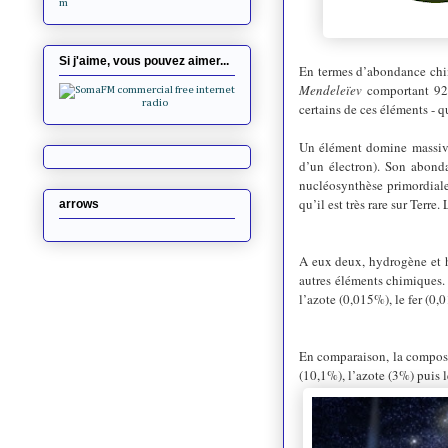
m
Si j'aime, vous pouvez aimer...
En termes d’abondance chimi
Mendeleïev
comportant 92 
c
ertains de ces éléments - q
Un élément domine massivem
d’un électron). Son abond
nucléosynthèse primordiale
qu’il est très rare sur Ter
arrows
A eux deux, hydrogène et hé
autres éléments chimiques.
l’azote (0,015%), le fer (0
En comparaison, la composi
(10,1%), l’azote (3%) puis 