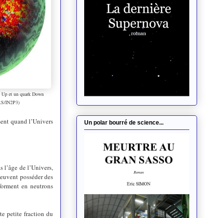
ks Up et un quark Down
S/IN2P3)
sent quand l’Univers
Un polar bourré de science...
s l’âge de l’Univers,
peuvent posséder des
sforment en neutrons
 petite fraction du