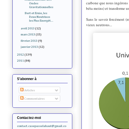
carbone que nous ingérons q
Ondes
Gravitationnelles
béta moins) et transforme u
Bert et Ernie, les
Deux Neutrinos
Sans le savoir forcément (ma
les Plus Energét...
vieux neutrons...
avril 2013
(12)
mars 2013
(15)
février 2013
(9)
janvier 2013
(12)
2012
(139)
2011
(84)
S’abonner à
Articles
Commentaires
Contactez-moi
contact.casepasselahaut@gmail.co