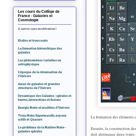
Les cours du Collège de
France - Galaxies et
Cosmologie
A suivre sans modération !
Etoiles et trous noirs
La formation hiérarchique des
galaxies
Les phénomènes variables en
astrophysique
L'époque de la réionisation de
l'Univers
Amas de galaxies et grandes
structures de l'Univers
Dynamique des Galaxies : spirales et
barres, interactions et fusions
Energie Noire et modèles d'Univers
Trous Noirs Supermassifs, noyaux
La formation des éléments c
actifs et Quasars
Le problème de la Matière Noire -
Ensuite,
l
a construction des
galaxies spirales
doit distinguer deux types