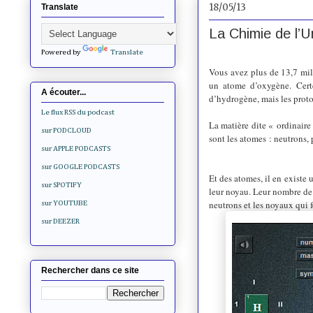
18/05/13
Translate
La Chimie de l’U
Powered by
Translate
Vous avez plus de 13,7 mi
un atome d’oxygène. Cert
A écouter...
d’hydrogène, mais les proto
Le flux RSS du podcast
La matière dite « ordinaire
sur PODCLOUD
sont les atomes : neutrons, 
sur APPLE PODCASTS
sur GOOGLE PODCASTS
Et des atomes, il en existe
sur SPOTIFY
leur noyau. Leur nombre de n
neutrons et les noyaux qui f
sur YOUTUBE
sur DEEZER
Rechercher dans ce site