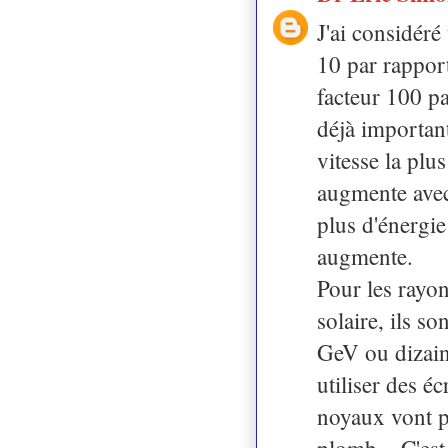
J'ai considéré
10 par rapport
facteur 100 pa
déjà important
vitesse la plu
augmente avec l
plus d'énergi
augmente.
Pour les rayo
solaire, ils s
GeV ou dizain
utiliser des é
noyaux vont p
plomb... C'est