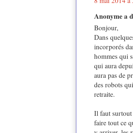
8 mai 2014 à
Anonyme a 
Bonjour,
Dans quelques
incorporés da
hommes qui sero
qui aura depui
aura pas de p
des robots qui
retraite.
Il faut surto
faire tout ce 
y arriver, les