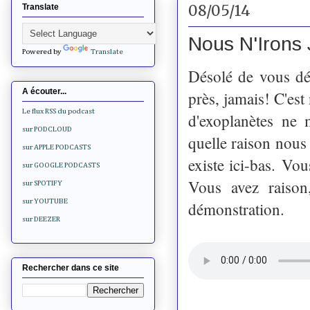
08/05/14
Translate
Nous N'Irons
Powered by
Translate
Désolé de vous dé
A écouter...
près, jamais! C'est
Le flux RSS du podcast
d'exoplanètes ne 
sur PODCLOUD
quelle raison nous 
sur APPLE PODCASTS
existe ici-bas.
Vous
sur GOOGLE PODCASTS
Vous avez raison
sur SPOTIFY
sur YOUTUBE
démonstration.
sur DEEZER
Rechercher dans ce site