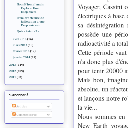
Voyager, Cassini 
Nous N'Irons Jamais
Explorer Une
Exoplanète
électriques à base
Première Mesure de
la Rotation d'une
sa désintégration
Exoplanète su...
possède une pério
Quizz Astro - 5 -
avril 2014
(16)
radioactivité a tot
mars 2014
(10)
Cette période vau
février 2014
(12)
janvier 2014
(14)
n'a donc plus d'én
2013
(119)
pour tenir 20000 a
2012
(139)
Mais bon, imaginon
2011
(84)
absolue, un réacte
S’abonner à
et lançons notre r
la vie...
Articles
Nous sommes en 23
Commentaires
New Earth voyage