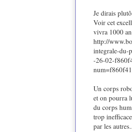
Je dirais plutô
Voir cet exce
vivra 1000 an
http://www.bo
integrale-du-
-26-02-f860
num=f860f41
Un corps robo
et on pourra l
du corps humai
trop inefficace
par les autres.