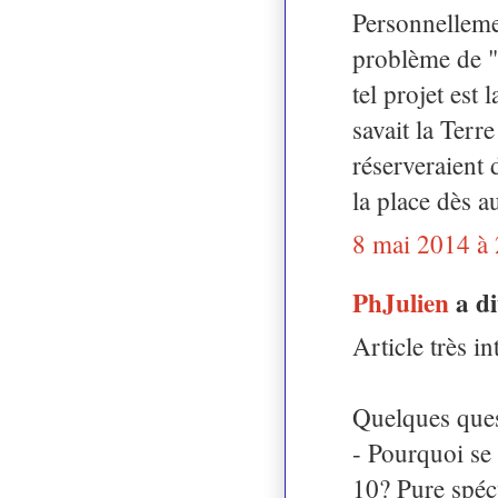
Personnellemen
problème de "f
tel projet est
savait la Terr
réserveraient 
la place dès a
8 mai 2014 à
PhJulien
a d
Article très i
Quelques ques
- Pourquoi se 
10? Pure spécu