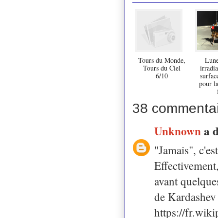
Tours du Monde,
Lune
Tours du Ciel
irradi
6/10
surfac
pour l
38 commentai
Unknown
a 
"Jamais", c'e
Effectivement,
avant quelques
de Kardashev 
https://fr.wi