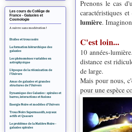
Prenons le cas d'u
caractéristiques et
Les cours du Collège de
France - Galaxies et
lumière
Cosmologie
. Imaginons
A suivre sans modération !
C'est loin...
Etoiles et trous noirs
La formation hiérarchique des
10 années-lumière.
galaxies
Les phénomènes variables en
distance est ridic
astrophysique
de large.
L'époque de la réionisation de
l'Univers
Mais pour nous, c'
Amas de galaxies et grandes
structures de l'Univers
pour une espèce c
Dynamique des Galaxies : spirales et
barres, interactions et fusions
Energie Noire et modèles d'Univers
Trous Noirs Supermassifs, noyaux
actifs et Quasars
Le problème de la Matière Noire -
galaxies spirales