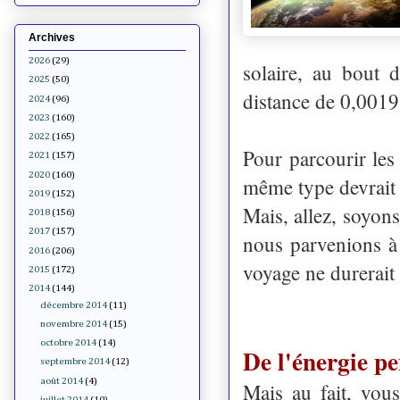
Archives
2026
(29)
solaire, au bout 
2025
(50)
distance de 0,0019 
2024
(96)
2023
(160)
2022
(165)
Pour parcourir les
2021
(157)
2020
(160)
même type devrait
2019
(152)
Mais, allez, soyon
2018
(156)
2017
(157)
nous parvenions à 
2016
(206)
voyage ne durerait
2015
(172)
2014
(144)
décembre 2014
(11)
novembre 2014
(15)
octobre 2014
(14)
De l'énergie p
septembre 2014
(12)
août 2014
(4)
Mais au fait, vou
juillet 2014
(10)