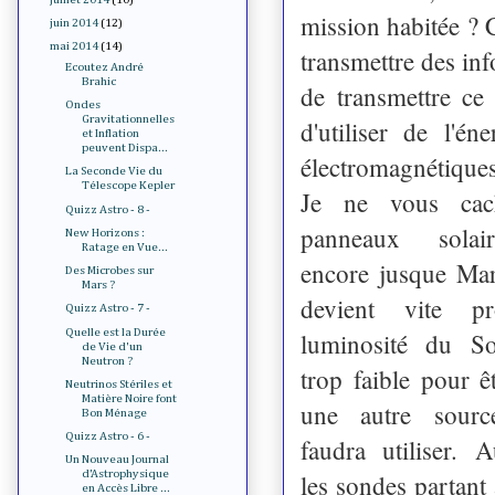
mission habitée ? C
juin 2014
(12)
mai 2014
(14)
transmettre des inf
Ecoutez André
Brahic
de transmettre ce
Ondes
Gravitationnelles
d'utiliser de l'é
et Inflation
peuvent Dispa...
électromagnétiques
La Seconde Vie du
Télescope Kepler
Je ne vous cac
Quizz Astro - 8 -
panneaux solair
New Horizons :
Ratage en Vue...
encore jusque Mar
Des Microbes sur
Mars ?
devient vite pr
Quizz Astro - 7 -
Quelle est la Durée
luminosité du So
de Vie d'un
Neutron ?
trop faible pour êt
Neutrinos Stériles et
Matière Noire font
une autre source
Bon Ménage
Quizz Astro - 6 -
faudra utiliser. A
Un Nouveau Journal
d'Astrophysique
les sondes partant
en Accès Libre ...