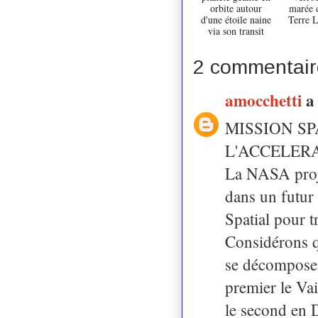
orbite autour
marée d
d'une étoile naine
Terre 
via son transit
2 commentair
amocchetti
a
MISSION SP
L'ACCELER
La NASA projet
dans un futur
Spatial pour t
Considérons qu
se décompose 
premier le Vai
le second en 