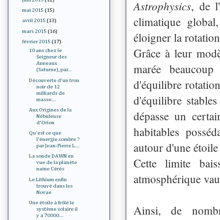
Astrophysics
, de l
mai 2015
(15)
climatique globa
avril 2015
(13)
mars 2015
(16)
éloigner la rotatio
février 2015
(17)
Grâce à leur modè
10 ans chez le
Seigneur des
Anneaux
marée beaucoup p
(Saturne), par...
d'équilibre rotati
Découverte d'un trou
noir de 12
milliards de
d'équilibre stable
masse...
Aux Origines de la
dépasse un certain
Nébuleuse
d'Orion
habitables possé
Qu'est ce que
l'énergie sombre ?
autour d'une étoil
par Jean-Pierre L...
La sonde DAWN en
Cette limite bai
vue de la planète
naine Cérès
atmosphérique vaut
Le Lithium enfin
trouvé dans les
Novae
Une étoile à frôlé le
Ainsi, de nombr
système solaire il
y a 70000...