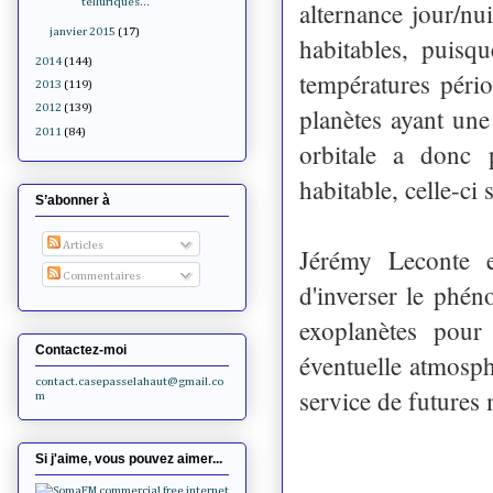
telluriques...
alternance jour/nu
janvier 2015
(17)
habitables, puisq
2014
(144)
températures péri
2013
(119)
2012
(139)
planètes ayant un
2011
(84)
orbitale a donc 
habitable, celle-ci s
S’abonner à
Articles
Jérémy Leconte e
Commentaires
d'inverser le phéno
exoplanètes pour 
Contactez-moi
éventuelle atmosph
contact.casepasselahaut@gmail.co
service de futures
m
Si j'aime, vous pouvez aimer...