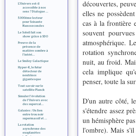
découvertes, peuve
L'Univers est-il
accessible à nos
elles ne possèdent
sens ? Dialogue ...
5000ème lecteur
cas à la frontière
pour Soixante
Nanosecondes
souvent pourvues
Le Soleil fait son
show grâce à SDO
atmosphérique. Le
Preuve de la
présence de
rotation synchron
matière sombre à
l'intéri...
nuit, au froid. Ma
Le Smiley Galactique
Hyper-K, le futur
cela implique qu'
détecteur de
neutrinos
penser, toute la su
gigantesque
Tout savoir sur le
satellite Planck
Simuler l'évolution
D'un autre côté, l
de l'Univers avec
des supercal...
s'étendre assez prè
Galaxies : Un lien
entre trou noir
un hémisphère pas 
supermassif et ...
La rotation
l'ombre). Mais s'i
asynchrone des
exoplanètes