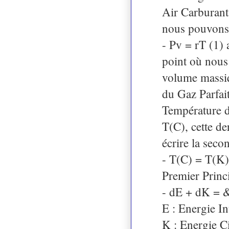
Air Carburant
nous pouvons é
- Pv = rT (1) 
point où nous 
volume massiq
du Gaz Parfait
Température d
T(C), cette d
écrire la seco
- T(C) = T(K)
Premier Princ
- dE + dK = 
E : Energie In
K : Energie C