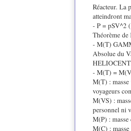
Réacteur. La 
atteindront m
- P = pSV^2 (
Théorème de l
- M(T) GAMM
Absolue du V
HELIOCENTR
- M(T) = M(V
M(T) : masse t
voyageurs com
M(VS) : masse
personnel ni 
M(P) : masse 
M(C) : masse 