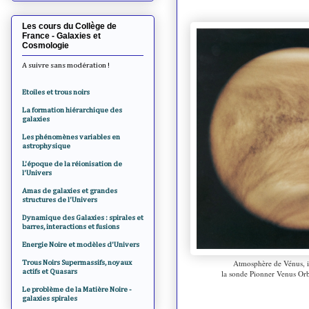
Les cours du Collège de
France - Galaxies et
Cosmologie
A suivre sans modération !
Etoiles et trous noirs
La formation hiérarchique des
galaxies
Les phénomènes variables en
astrophysique
L'époque de la réionisation de
l'Univers
Amas de galaxies et grandes
structures de l'Univers
Dynamique des Galaxies : spirales et
barres, interactions et fusions
Energie Noire et modèles d'Univers
Atmosphère de Vénus, 
Trous Noirs Supermassifs, noyaux
actifs et Quasars
la sonde Pionner Venus Or
Le problème de la Matière Noire -
galaxies spirales