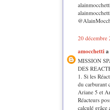
alainmocchett
alainmocchet
@AlainMocch
20 décembre 
amocchetti
a
MISSION SP
DES REACT
1. Si les Réac
du carburant c
Ariane 5 et Ar
Réacteurs pos
calculé grâce