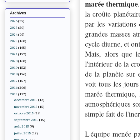
marée thermique
la croûte planétai
Archives
par les variations
2026
(29)
2025
(50)
grandes masses at
2024
(96)
cycle diurne, et ont
2023
(160)
2022
(165)
Mais, alors que l
2021
(157)
l'intérieur de la c
2020
(160)
2019
(152)
de la planète sur
2018
(156)
voit tous les jours
2017
(157)
2016
(206)
marée thermique, 
2015
(172)
décembre 2015
(12)
atmosphériques son
novembre 2015
(15)
simple fait de l'in
octobre 2015
(19)
septembre 2015
(15)
août 2015
(9)
L'équipe menée p
juillet 2015
(12)
juin 2015
(12)