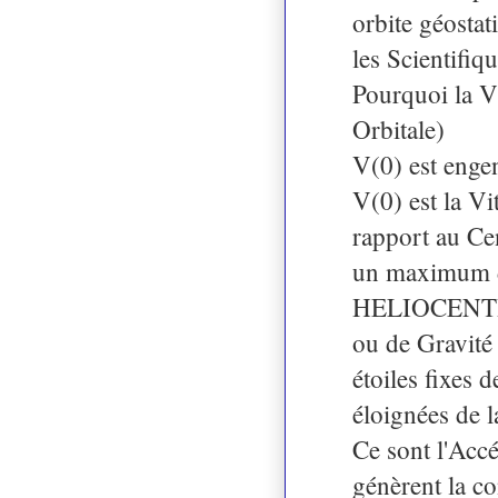
orbite géostat
les Scientifiq
Pourquoi la Vi
Orbitale)
V(0) est engen
V(0) est la Vi
rapport au Cen
un maximum de
HELIOCENTRIQ
ou de Gravité 
étoiles fixes d
éloignées de
Ce sont l'Accé
génèrent la c