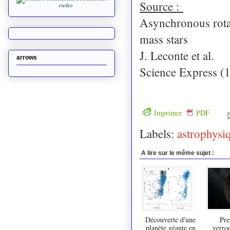
Source :
Asynchronous rotat
mass stars
J. Leconte et al.
arrows
Science Express (
Imprimer
PDF
Labels:
astrophysi
A lire sur le même sujet :
Découverte d'une
Pre
planète géante en
verrou