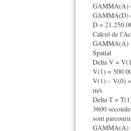
GAMMA(A) est 
GAMMA(D) est
D = 21.250.0
Calcul de l’
GAMMA(A) = (D
Spatial
Delta V = V(1)
V(1) = 500 000
V(1) – V(0) 
m/s
Delta T = T(1
3600 seconde
sont parcouru
GAMMA(A) = 1