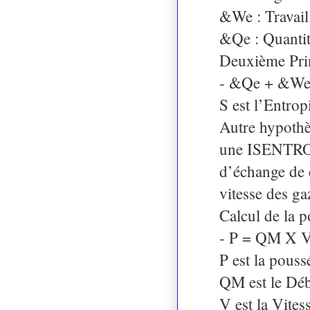
&We : Travail
&Qe : Quantit
Deuxième Pri
- &Qe + &We
S est l’Entro
Autre hypothès
une ISENTRO
d’échange de c
vitesse des ga
Calcul de la 
- P = QM X V
P est la pous
QM est le Débi
V est la Vites