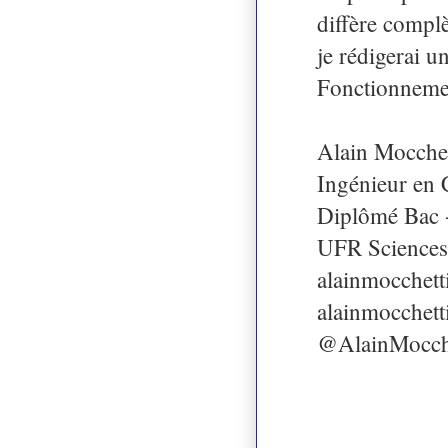
diffère compl
je rédigerai u
Fonctionnemen
Alain Mocchet
Ingénieur en
Diplômé Bac +
UFR Sciences
alainmocchett
alainmocchet
@AlainMocch