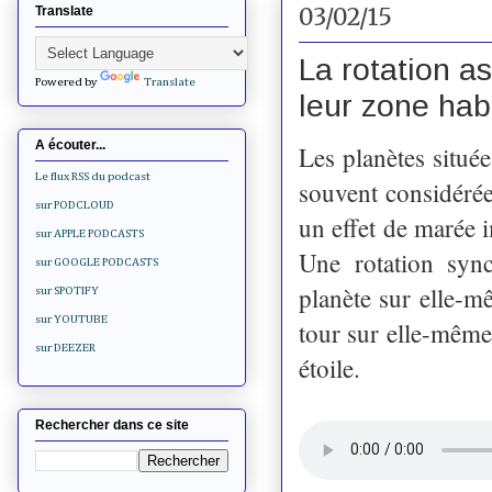
03/02/15
Translate
La rotation a
Powered by
Translate
leur zone hab
A écouter...
Les planètes située
Le flux RSS du podcast
souvent considéré
sur PODCLOUD
un effet de marée i
sur APPLE PODCASTS
Une rotation sync
sur GOOGLE PODCASTS
planète sur elle-mê
sur SPOTIFY
sur YOUTUBE
tour sur elle-même
sur DEEZER
étoile.
Rechercher dans ce site