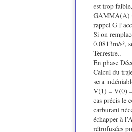
est trop faibl
GAMMA(A) = 
rappel G l’acc
Si on rempla
0.0813m/s², s
Terrestre..
En phase Dé
Calcul du traj
sera indéniabl
V(1) = V(0) = 
cas précis le
carburant néce
échapper à l’A
rétrofusées po