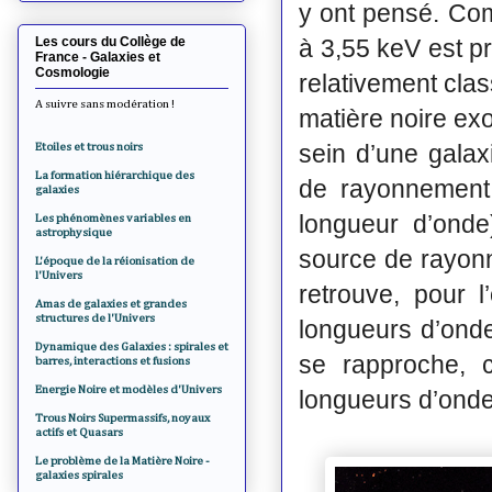
y ont pensé. Com
Les cours du Collège de
à 3,55 keV est p
France - Galaxies et
Cosmologie
relativement clas
A suivre sans modération !
matière noire ex
sein d’une galaxi
Etoiles et trous noirs
La formation hiérarchique des
de rayonnement 
galaxies
longueur d’onde
Les phénomènes variables en
astrophysique
source de rayonn
L'époque de la réionisation de
l'Univers
retrouve, pour 
Amas de galaxies et grandes
structures de l'Univers
longueurs d’onde
Dynamique des Galaxies : spirales et
se rapproche, c
barres, interactions et fusions
Energie Noire et modèles d'Univers
longueurs d’onde
Trous Noirs Supermassifs, noyaux
actifs et Quasars
Le problème de la Matière Noire -
galaxies spirales