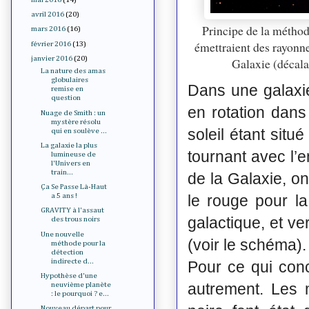
avril 2016
(20)
Principe de la méthod
mars 2016
(16)
émettraient des rayonn
février 2016
(13)
janvier 2016
(20)
Galaxie (décalag
La nature des amas
globulaires
Dans une galaxie,
remise en
question
en rotation dans
Nuage de Smith : un
mystère résolu
soleil étant situ
qui en soulève ...
La galaxie la plus
tournant avec l’e
lumineuse de
l'Univers en
train...
de la Galaxie, o
Ça Se Passe Là-Haut
le rouge pour l
a 5 ans !
GRAVITY à l'assaut
galactique, et ve
des trous noirs
Une nouvelle
(voir le schéma).
méthode pour la
détection
indirecte d...
Pour ce qui conc
Hypothèse d'une
autrement. Les 
neuvième planète
: le pourquoi ? e...
Nouveau départ pour