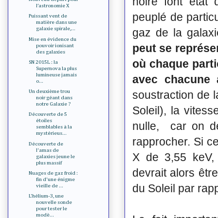
noire font état
l’astronomie X
peuplé de partic
Puissant vent de
matière dans une
galaxie spirale,...
gaz de la galaxi
Mise en évidence du
peut se représe
pouvoir ionisant
des galaxies
où chaque parti
SN 2015L : la
Supernova la plus
lumineuse jamais
avec chacune a
o...
soustraction de l
Un deuxième trou
noir géant dans
notre Galaxie ?
Soleil), la vite
Découverte de 5
étoiles
nulle, car on d
semblables à la
mystérieus...
rapprocher. Si c
Découverte de
l'amas de
X de 3,55 keV,
galaxies jeune le
plus massif
devrait alors êt
Nuages de gaz froid :
fin d'une énigme
du Soleil par rap
vieille de ...
L'hélium-3, une
nouvelle sonde
pour tester le
modè...