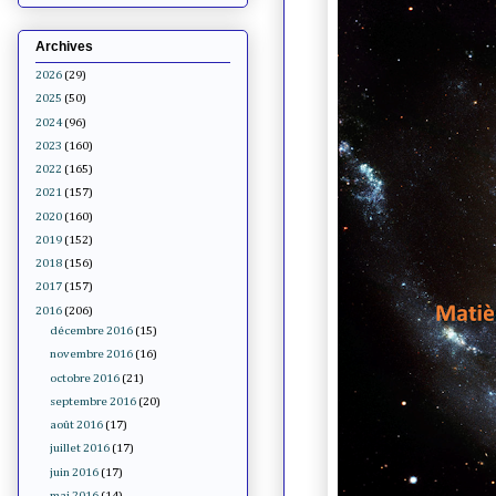
Archives
2026
(29)
2025
(50)
2024
(96)
2023
(160)
2022
(165)
2021
(157)
2020
(160)
2019
(152)
2018
(156)
2017
(157)
2016
(206)
décembre 2016
(15)
novembre 2016
(16)
octobre 2016
(21)
septembre 2016
(20)
août 2016
(17)
juillet 2016
(17)
juin 2016
(17)
mai 2016
(14)