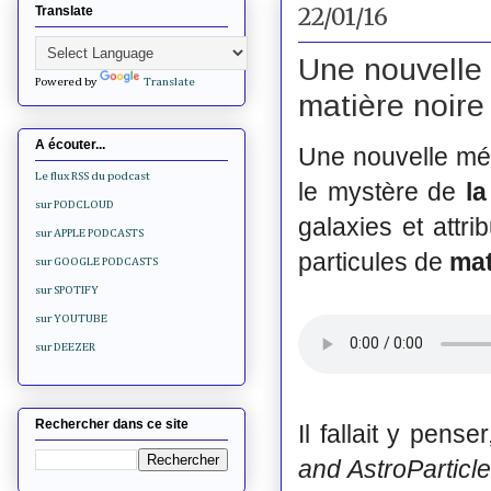
22/01/16
Translate
Une nouvelle 
Powered by
Translate
matière noire
A écouter...
Une nouvelle mét
Le flux RSS du podcast
le mystère de
la
sur PODCLOUD
galaxies et attr
sur APPLE PODCASTS
particules de
mat
sur GOOGLE PODCASTS
sur SPOTIFY
sur YOUTUBE
sur DEEZER
Rechercher dans ce site
Il fallait y pens
and AstroParticl