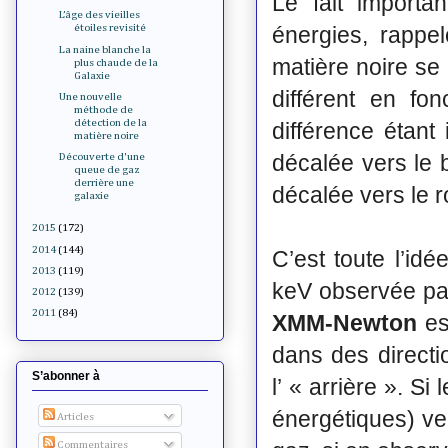
Le fait importa
L’âge des vieilles
énergies, rappe
étoiles revisité
La naine blanche la
matière noire se 
plus chaude de la
Galaxie
différent en fo
Une nouvelle
méthode de
détection de la
différence étant
matière noire
décalée vers le 
Découverte d'une
queue de gaz
derrière une
décalée vers le r
galaxie
2015
(172)
2014
(144)
C’est toute l’id
2013
(119)
keV observée pa
2012
(139)
2011
(84)
XMM-Newton
es
dans des directio
S’abonner à
l’ « arrière ». S
énergétiques) vers
Articles
Commentaires