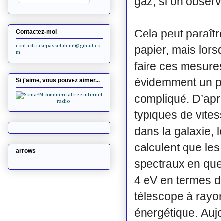
gaz, si on observe
Cela peut paraîtr
Contactez-moi
contact.casepasselahaut@gmail.co
papier, mais lorsq
m
faire ces mesures
évidemment un p
Si j'aime, vous pouvez aimer...
compliqué. D’apr
typiques de vites
dans la galaxie, 
calculent que le
arrows
spectraux en que
4 eV en termes d
télescope à rayon
énergétique.
Auj