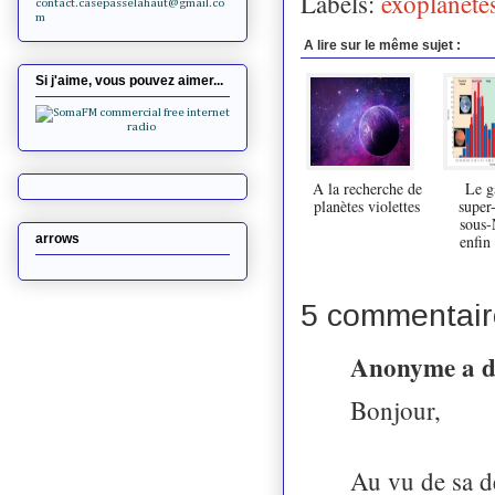
Labels:
exoplanète
contact.casepasselahaut@gmail.co
m
A lire sur le même sujet :
Si j'aime, vous pouvez aimer...
A la recherche de
Le g
planètes violettes
super-
sous-
arrows
enfin
5 commentair
Anonyme a 
Bonjour,
Au vu de sa de