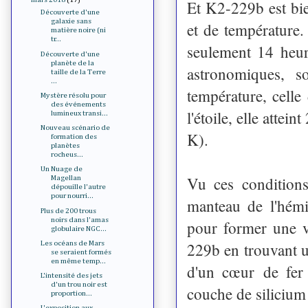
Et K2-229b est bie
Découverte d'une
galaxie sans
et de température.
matière noire (ni
tr...
seulement 14 heur
Découverte d'une
planète de la
astronomiques, s
taille de la Terre
...
température, celle
Mystère résolu pour
des événements
l'étoile, elle attei
lumineux transi...
Nouveau scénario de
K).
formation des
planètes
rocheus...
Un Nuage de
Vu ces conditions
Magellan
dépouille l'autre
pour nourri...
manteau de l'hémi
Plus de 200 trous
noirs dans l'amas
pour former une v
globulaire NGC...
Les océans de Mars
229b en trouvant un
se seraient formés
en même temp...
d'un cœur de fer
L'intensité des jets
d'un trou noir est
couche de silicium 
proportion...
L'exposition aux