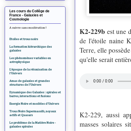
Les cours du Collège de
France - Galaxies et
Cosmologie
A suivre sans modération !
K2-229b
est une d
de l'étoile naine 
Etoiles et trous noirs
La formation hiérarchique des
Terre, elle possèd
galaxies
qu'elle serait enti
Les phénomènes variables en
astrophysique
L'époque de la réionisation de
l'Univers
Amas de galaxies et grandes
structures de l'Univers
Dynamique des Galaxies : spirales et
barres, interactions et fusions
Energie Noire et modèles d'Univers
Trous Noirs Supermassifs, noyaux
K2-229, aussi ap
actifs et Quasars
masses solaires 
Le problème de la Matière Noire -
galaxies spirales