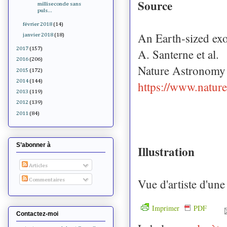
Source
milliseconde sans
puls...
février 2018
(14)
An Earth-sized exo
janvier 2018
(18)
2017
(157)
A. Santerne et al.
2016
(206)
Nature Astronomy
2015
(172)
2014
(144)
https://www.natur
2013
(119)
2012
(139)
2011
(84)
S’abonner à
Illustration
Articles
Vue d'artiste d'un
Commentaires
Imprimer
PDF
Contactez-moi