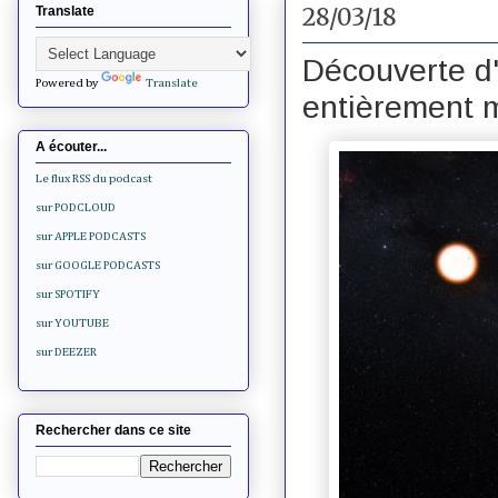
28/03/18
Translate
Découverte d'u
Powered by
Translate
entièrement m
A écouter...
Le flux RSS du podcast
sur PODCLOUD
sur APPLE PODCASTS
sur GOOGLE PODCASTS
sur SPOTIFY
sur YOUTUBE
sur DEEZER
Rechercher dans ce site