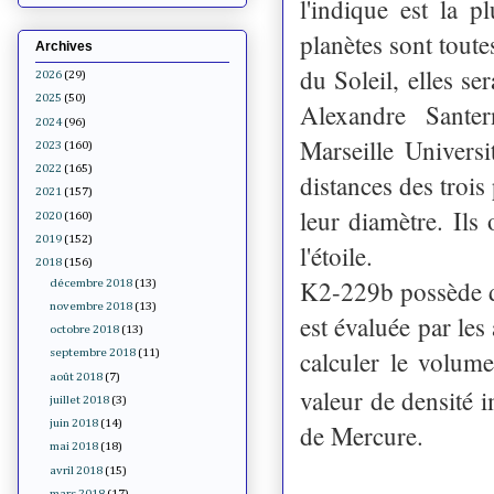
l'indique est la p
planètes sont toute
Archives
du Soleil, elles ser
2026
(29)
2025
(50)
Alexandre Santer
2024
(96)
Marseille Univers
2023
(160)
2022
(165)
distances des trois
2021
(157)
leur diamètre. Ils
2020
(160)
2019
(152)
l'étoile.
2018
(156)
K2-229b possède do
décembre 2018
(13)
novembre 2018
(13)
est évaluée par les 
octobre 2018
(13)
calculer le volum
septembre 2018
(11)
août 2018
(7)
valeur de densité 
juillet 2018
(3)
juin 2018
(14)
de Mercure.
mai 2018
(18)
avril 2018
(15)
mars 2018
(17)