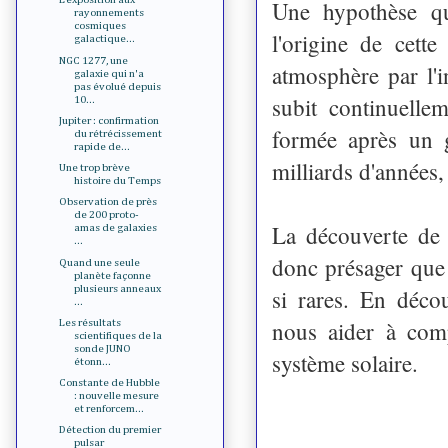
Une hypothèse qu
rayonnements
cosmiques
l'origine de cett
galactique...
NGC 1277, une
atmosphère par l'i
galaxie qui n'a
pas évolué depuis
subit continuelle
10...
Jupiter : confirmation
formée après un 
du rétrécissement
rapide de...
milliards d'années,
Une trop brève
histoire du Temps
Observation de près
de 200 proto-
La découverte de 
amas de galaxies
...
donc présager que
Quand une seule
planète façonne
plusieurs anneaux
si rares. En déco
...
nous aider à comp
Les résultats
scientifiques de la
sonde JUNO
système solaire.
étonn...
Constante de Hubble
: nouvelle mesure
et renforcem...
Détection du premier
pulsar