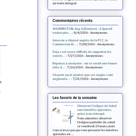
en texte intégral
Commentaires récents
WASHINGTON, Aug 4 (Reuters) - A SpaceX
rocket piec...
- 8/4/2026
- Anonymous
Amazon a déposé auprès de la FCC, la
Commission fé...
- 7/28/2026
- Anonymous
Deja c est assez difficile de supporter les
conste...
- 7/27/2026
- Anonymous
Réponse à anonyme : oui ce serait une bonne
idée d...
- 7/26/2026
- Anonymous
On peut aussi ajouter que ces engins vont
augmente...
- 7/25/2026
- Anonymous
e
s
Les favoris de la semaine
Observer l'éclipse de Soleil
sans lunettes spéciales,
grâce à un sténopé.
Vous aimeriez observer
l’éclipse partielle de soleil
ce vendredi 20 mars, mais
vous n’avez pas pu vous procurer les lunettes
spéciales en ...