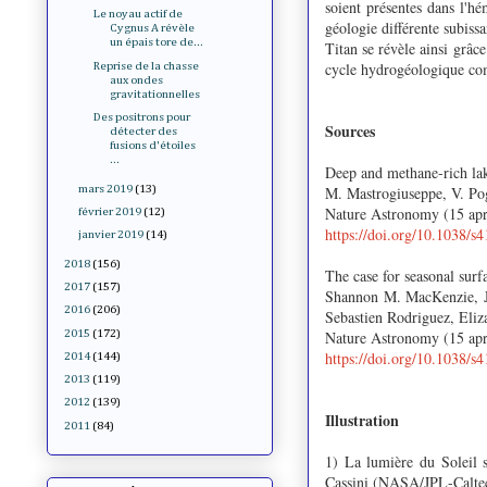
soient présentes dans l'hé
Le noyau actif de
géologie différente subissa
Cygnus A révèle
un épais tore de...
Titan se révèle ainsi grâc
cycle hydrogéologique co
Reprise de la chasse
aux ondes
gravitationnelles
Des positrons pour
Sources
détecter des
fusions d'étoiles
...
Deep and methane-rich la
mars 2019
(13)
M. Mastrogiuseppe, V. Pog
Nature Astronomy (15 ap
février 2019
(12)
https://doi.org/10.1038/
janvier 2019
(14)
2018
(156)
The case for seasonal surfa
2017
(157)
Shannon M. MacKenzie, J
2016
(206)
Sebastien Rodriguez, Eliz
2015
(172)
Nature Astronomy (15 ap
https://doi.org/10.1038/
2014
(144)
2013
(119)
2012
(139)
Illustration
2011
(84)
1) La lumière du Soleil s
Cassini (NASA/JPL-Calte