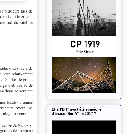
er plusieurs lacs de
ane liquide et sont
ère sud du satellite
(radar). Les mers de
e leur relativement
s. De plus, le grand
ange d'éthane et de
 méthane se seraient
nnée locale (1 année
ercheurs, avoir une
Et si l'EHT avait été empêché
ydrologique complet
d'imager Sgr A* en 2017 ?
s
Nature Astronomy
.
 gouttes de méthane