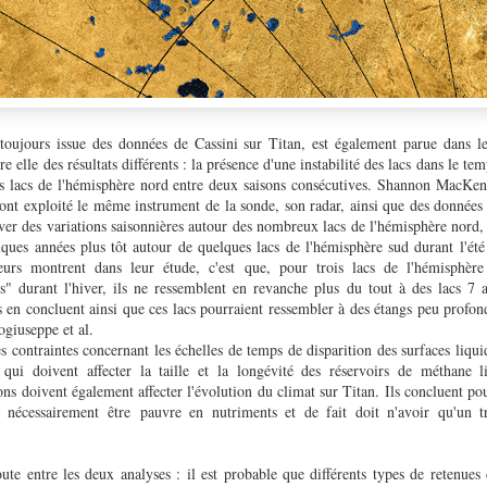
toujours issue des données de Cassini sur Titan, est également parue dans
e elle des résultats différents : la présence d'une instabilité des lacs dans le tem
des lacs de l'hémisphère nord entre deux saisons consécutives. Shannon MacKe
ont exploité le même instrument de la sonde, son radar, ainsi que des données 
ver des variations saisonnières autour des nombreux lacs de l'hémisphère nord,
lques années plus tôt autour de quelques lacs de l'hémisphère sud durant l'ét
eurs montrent dans leur étude, c'est que, pour trois lacs de l'hémisphère 
es" durant l'hiver, ils ne ressemblent en revanche plus du tout à des lacs 7 a
 en concluent ainsi que ces lacs pourraient ressembler à des étangs peu profon
ogiuseppe et al.
s contraintes concernant les échelles de temps de disparition des surfaces liqui
 qui doivent affecter la taille et la longévité des réservoirs de méthane l
ons doivent également affecter l'évolution du climat sur Titan. Ils concluent pou
t nécessairement
être
pauvre en nutriments et de fait doit n'avoir qu'un tr
oute entre les deux analyses : il est probable que différents types de retenue