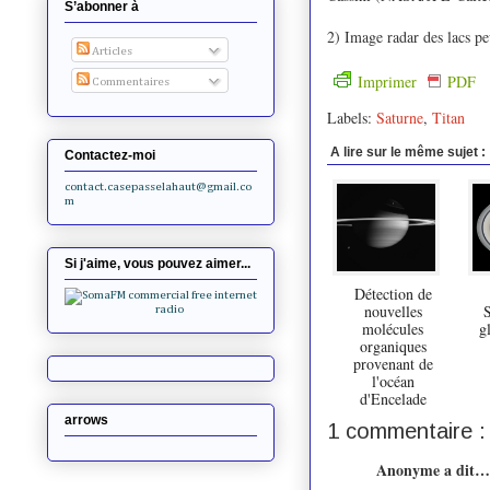
S’abonner à
2) Image radar des lacs 
Articles
Imprimer
PDF
Commentaires
Labels:
Saturne
,
Titan
A lire sur le même sujet :
Contactez-moi
contact.casepasselahaut@gmail.co
m
Si j'aime, vous pouvez aimer...
Détection de
nouvelles
S
molécules
g
organiques
provenant de
l'océan
d'Encelade
arrows
1 commentaire :
Anonyme a dit…