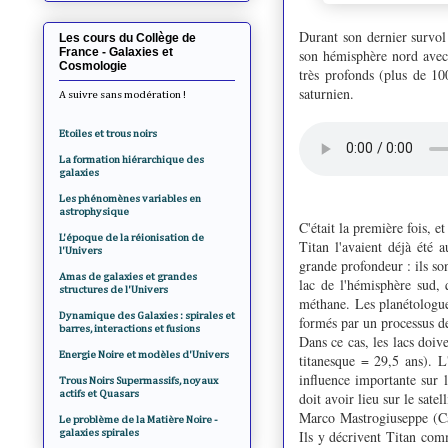
Durant son dernier survol 
Les cours du Collège de
France - Galaxies et
son hémisphère nord avec 
Cosmologie
très profonds (plus de 100
saturnien.
A suivre sans modération !
Etoiles et trous noirs
La formation hiérarchique des
galaxies
Les phénomènes variables en
astrophysique
C'était la première fois, e
L'époque de la réionisation de
Titan l'avaient déjà été 
l'Univers
grande profondeur : ils so
Amas de galaxies et grandes
lac de l'hémisphère sud,
structures de l'Univers
méthane. Les planétologue
Dynamique des Galaxies : spirales et
formés par un processus de 
barres, interactions et fusions
Dans ce cas, les lacs doiv
Energie Noire et modèles d'Univers
titanesque = 29,5 ans). L
influence importante sur
Trous Noirs Supermassifs, noyaux
actifs et Quasars
doit avoir lieu sur le sate
Marco Mastrogiuseppe (Calt
Le problème de la Matière Noire -
galaxies spirales
Ils y décrivent Titan com