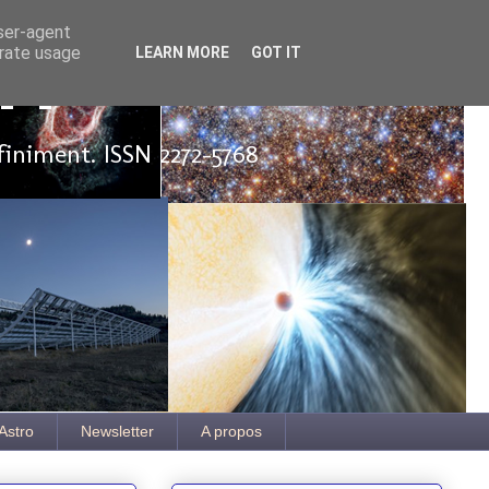
user-agent
erate usage
LEARN MORE
GOT IT
ut
finiment. ISSN 2272-5768
Astro
Newsletter
A propos