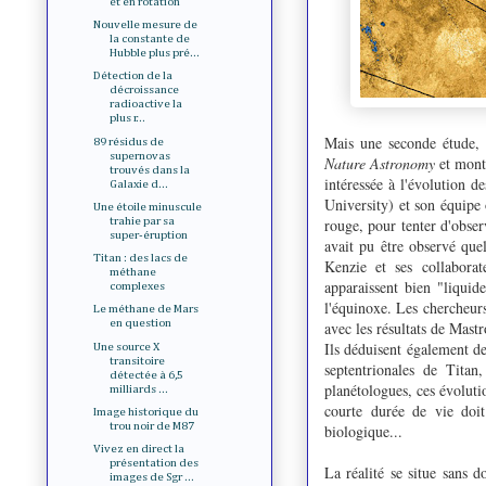
et en rotation
Nouvelle mesure de
la constante de
Hubble plus pré...
Détection de la
décroissance
radioactive la
plus r...
Mais une seconde étude, 
89 résidus de
supernovas
Nature Astronomy
et montr
trouvés dans la
intéressée à l'évolution 
Galaxie d...
University) et son équipe 
Une étoile minuscule
rouge, pour tenter d'obser
trahie par sa
super-éruption
avait pu être observé que
Titan : des lacs de
Kenzie et ses collaborat
méthane
apparaissent bien "liquid
complexes
l'équinoxe. Les chercheurs
Le méthane de Mars
en question
avec les résultats de Mastr
Ils déduisent également de
Une source X
transitoire
septentrionales de Titan,
détectée à 6,5
planétologues, ces évoluti
milliards ...
courte durée de vie doi
Image historique du
trou noir de M87
biologique...
Vivez en direct la
présentation des
La réalité se situe sans d
images de Sgr ...