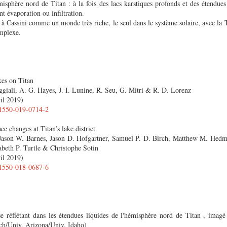
misphère nord de Titan : à la fois des lacs karstiques profonds et des étendue
nt évaporation ou infiltration.
e à Cassini comme un monde très riche, le seul dans le système solaire, avec la 
mplexe.
kes on Titan
giali, A. G. Hayes, J. I. Lunine, R. Seu, G. Mitri & R. D. Lorenz
ril 2019)
s41550-019-0714-2
ce changes at Titan’s lake district
ason W. Barnes, Jason D. Hofgartner, Samuel P. D. Birch, Matthew M. Hedm
abeth P. Turtle & Christophe Sotin
ril 2019)
s41550-018-0687-6
e réflétant dans les étendues liquides de l'hémisphère nord de Titan , imagé
ch/Univ. Arizona/Univ. Idaho)