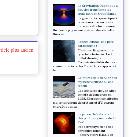
La Gravitation Quantique à
Boucles transforme les
trous noirs en trous blancs
La gravitation quantique à
boucle montre encore sa
force en cette fin d'année.
Un trio de physiciens spécialistes de cette
théorie...
Reflect Orbital : une pure
catastrophe !
ticle plus ancien
C’est une dinguerie... de
type folie furieuse ! Le 9
juillet dernier, la
Commission fédérale des
communications des États-Unis a approuvé
le...
Ceintures de Van Allen : un
mystère vieux de 60 ans
résolu
Les ceintures de Van Allen
ont été découvertes en
1958. Elles sont constituées
majoritairement de protons et d’électrons
énergétiques ca...
Le pulsar de Vela produit
des photons gamma de 20
TeV
Des astrophysiciens des
particules utilisant
l'observatoire H.E.S.S en