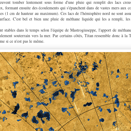
 peuvent tomber lentement sous forme d'une pluie qui remplit des lacs creu
ux, formant ensuite des écoulements qui s'épanchent dans de vastes mers aux c
tes (1 cm de hauteur au maximum). Ces lacs de l'hémisphère nord ne sont ass
rface. C'est bel et bien une pluie de méthane liquide qui les a rempli, les
t stables dans le temps selon l'équipe de
Mastrogiuseppe
, l'apport de méthane
lement souterrain vers la mer. Par certains côtés, Titan ressemble donc à la T
me si ce n'est pas le même.