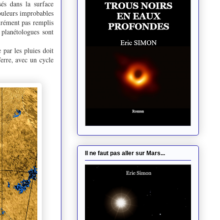
sés dans la surface
ouleurs improbables
urément pas remplis
 planétologues sont
 par les pluies doit
erre, avec un cycle
Il ne faut pas aller sur Mars...