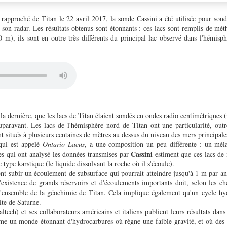
rapproché de Titan le 22 avril 2017, la sonde Cassini a été utilisée pour sond
son radar. Les résultats obtenus sont étonnants : ces lacs sont remplis de méth
 m), ils sont en outre très différents du principal lac observé dans l'hémisph
t la dernière, que les lacs de Titan étaient sondés en ondes radio centimétriques 
auparavant. Les lacs de l'hémisphère nord de Titan ont une particularité, outr
nt situés à plusieurs centaines de mètres au dessus du niveau des mers principale
 qui est appelé
Ontario Lacus
, a une composition un peu différente : un mél
Cassini
s qui ont analysé les données transmises par
estiment que ces lacs de
type karstique (le liquide dissolvant la roche où il s'écoule).
ent subir un écoulement de subsurface qui pourrait atteindre jusqu'à 1 m par a
'existence de grands réservoirs et d'écoulements importants doit, selon les ch
 l'ensemble de la géochimie de Titan. Cela implique également qu'un cycle h
llite de Saturne.
ech) et ses collaborateurs américains et italiens publient leurs résultats dan
me un monde étonnant d'hydrocarbures où règne une faible gravité, et où des