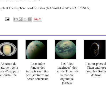
peuplant l'hémisphère nord de Titan (NASA/JPL-Caltech/ASI/USGS)
Anneaux de
La matière
Les "îles
L'atmosphère d
aturne : de la
fondue des
magiques" des
Titan analysée
lace d'eau pure
impacts sur Titan
lacs de Titan : de
avec les étoile
et cristalline
peut atteindre son
la matière
d'Orion
océan souterrain
organique
poreuse