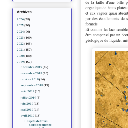
de la taille d'une bille
organique de hauts platea
Archives
et aux vagues quasi absen
par des écoulements de su
2026
(29)
formels.
2025
(50)
Et comme les lacs semblen
2024
(96)
être compensé par un écou
2023
(160)
géologique du liquide, mê
2022
(165)
2021
(157)
2020
(160)
2019
(152)
décembre 2019
(15)
novembre 2019
(16)
octobre 2019
(14)
septembre 2019
(13)
août 2019
(10)
juillet 2019
(5)
juin 2019
(13)
mai 2019
(14)
avril 2019
(13)
Des jets de trous
noirs désalignés