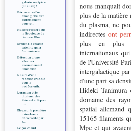
galaxie se répète
nous manquait don
(lui aussi) !
Découverte d'un
plus de la matière
amas globulaire
extrêmement
du plasma, ne pou
pauvre...
Mystère résolu pour
indirectes
ont perm
la Nébuleuse de
l'Anneau Bleu
plus en plus cl
Kraken : la galaxie
satellite qui a
internationaux qui 
fusionné avec ...
Détection d'une
de l'Université Pa
kilonova
anormalement
intergalactique pa
lumineuse
Mesure d'une
d'une part sa densi
réaction cruciale
pour la
nucléosynth...
Hideki Tanimura e
L'uranium et le
thorium : des
domaine des rayo
éléments clé pour
l'...
spatial allemand 
Elegast : la première
naine brune
15165 filaments qu
découverte par
s...
Mpc et qui avaient
Le gaz chaud