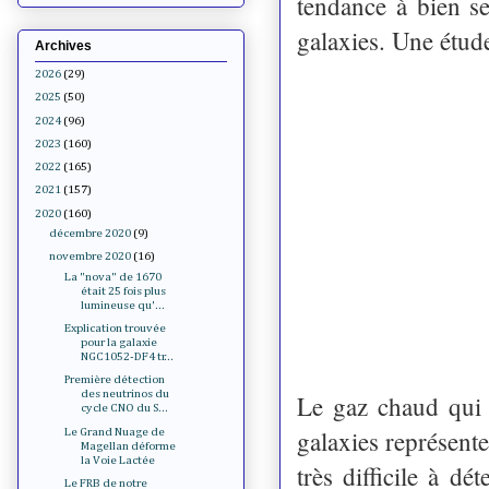
tendance à bien s
galaxies. Une étu
Archives
2026
(29)
2025
(50)
2024
(96)
2023
(160)
2022
(165)
2021
(157)
2020
(160)
décembre 2020
(9)
novembre 2020
(16)
La "nova" de 1670
était 25 fois plus
lumineuse qu'...
Explication trouvée
pour la galaxie
NGC1052-DF4 tr...
Première détection
des neutrinos du
Le gaz chaud qui 
cycle CNO du S...
galaxies représente
Le Grand Nuage de
Magellan déforme
la Voie Lactée
très difficile à dé
Le FRB de notre