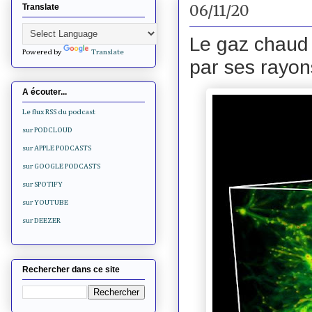
06/11/20
Translate
Le gaz chaud 
Powered by
Translate
par ses rayon
A écouter...
Le flux RSS du podcast
sur PODCLOUD
sur APPLE PODCASTS
sur GOOGLE PODCASTS
sur SPOTIFY
sur YOUTUBE
sur DEEZER
Rechercher dans ce site