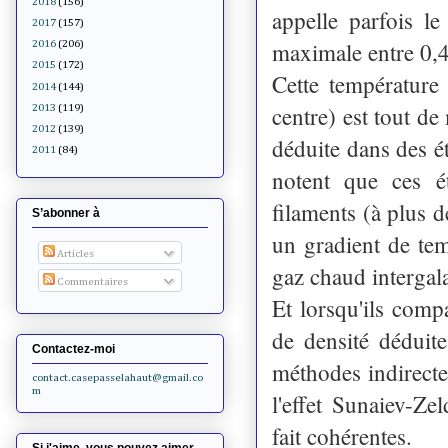
2018
(156)
appelle parfois 
2017
(157)
maximale entre 0,4 
2016
(206)
2015
(172)
Cette température
2014
(144)
centre) est tout d
2013
(119)
2012
(139)
déduite dans des é
2011
(84)
notent que ces ét
filaments (à plus d
S’abonner à
un gradient de tem
Articles
gaz chaud intergal
Commentaires
Et lorsqu'ils compa
de densité déduite
Contactez-moi
méthodes indirectes
contact.casepasselahaut@gmail.co
m
l'effet Sunaiev-Ze
fait cohérentes.