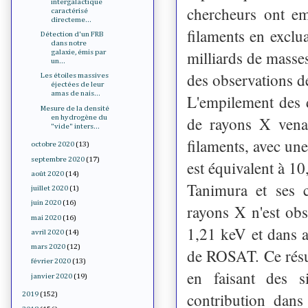
intergalactique
chercheurs ont e
caractérisé
directeme...
filaments en exclu
Détection d'un FRB
dans notre
milliards de masse
galaxie, émis par
un...
des observations
Les étoiles massives
éjectées de leur
amas de nais...
L'empilement des 
Mesure de la densité
en hydrogène du
de rayons X venan
"vide" inters...
filaments, avec un
octobre 2020
(13)
septembre 2020
(17)
est équivalent à 10
août 2020
(14)
Tanimura et ses c
juillet 2020
(1)
juin 2020
(16)
rayons X n'est obs
mai 2020
(16)
1,21 keV et dans 
avril 2020
(14)
mars 2020
(12)
de ROSAT. Ce résul
février 2020
(13)
en faisant des s
janvier 2020
(19)
contribution dans
2019
(152)