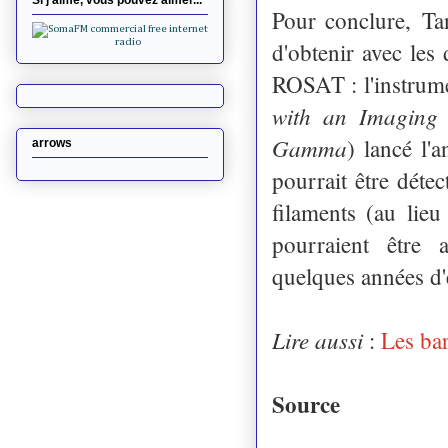
Si j'aime, vous pouvez aimer...
Pour conclure, Ta
d'obtenir avec les
ROSAT : l'instru
with an Imaging 
Gamma
) lancé l
arrows
pourrait être dét
filaments (au lie
pourraient être a
quelques années d'
Lire aussi
:
Les bar
Source