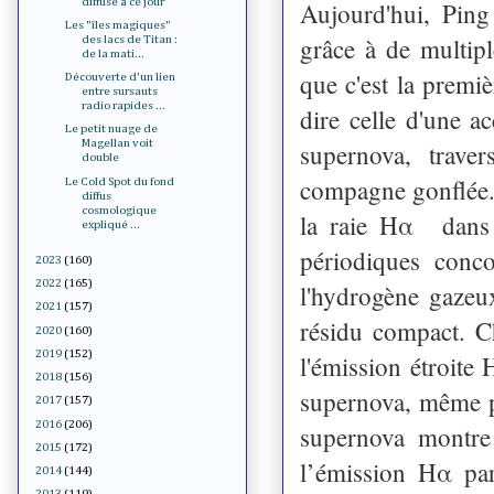
diffuse à ce jour
Aujourd'hui, Ping 
Les "îles magiques"
grâce à de multipl
des lacs de Titan :
de la mati...
que c'est la premiè
Découverte d'un lien
entre sursauts
radio rapides ...
dire celle d'une a
Le petit nuage de
Magellan voit
supernova, trave
double
compagne gonflée. 
Le Cold Spot du fond
diffus
cosmologique
la raie Hα dans d
expliqué ...
périodiques conc
2023
(160)
2022
(165)
l'hydrogène gazeux
2021
(157)
résidu compact. C
2020
(160)
2019
(152)
l'émission étroite 
2018
(156)
supernova, même pe
2017
(157)
2016
(206)
supernova montre 
2015
(172)
l’émission Hα par
2014
(144)
2013
(119)