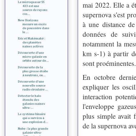
Le microquasar SS
mai 2022. Elle a é
433 est une
source de rayons
supernova s'est pr
cos...
New Horizons
à une distance de
mesure un excès
de poussière dans
données de suivi
le ...
Eris et Makémaké :
notamment la mesu
des planètes
naines actives
km s-1) à partir d
Découverte d'une
micro-galaxie en
sont proéminentes.
orbite autour de...
Découverte de la
plus grosse étoile
En octobre derni
à neutrons, ou...
Découverte d'une
expliquer les osc
nouvelle source
radio circulaire ...
interaction potenti
Détecter le halo
étendu des
l'enveloppe gazeu
galaxies naines
ultra-...
plus simple avait f
Le système binaire
qui a survécu à
une explosion d...
de la supernova av
Nube : la plus grande
galaxie ultra-