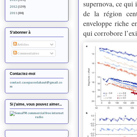
supernova, ce qui 
2012
(139)
de la région cen
2011
(84)
enveloppe riche e
qui corrobore l’ex
S’abonner à
Articles
Commentaires
Contactez-moi
contact.casepasselahaut@gmail.co
m
Si j'aime, vous pouvez aimer...