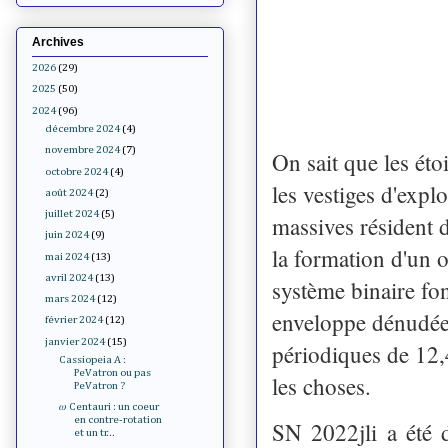
Archives
2026
(29)
2025
(50)
2024
(96)
décembre 2024
(4)
novembre 2024
(7)
On sait que les étoi
octobre 2024
(4)
les vestiges d'expl
août 2024
(2)
juillet 2024
(5)
massives résident d
juin 2024
(9)
la formation d'un 
mai 2024
(13)
avril 2024
(13)
système binaire fo
mars 2024
(12)
enveloppe dénudée 
février 2024
(12)
janvier 2024
(15)
périodiques de 12,
Cassiopeia A :
PeVatron ou pas
les choses.
PeVatron ?
𝜔 Centauri : un coeur
en contre-rotation
SN 2022jli a été 
et un tr...