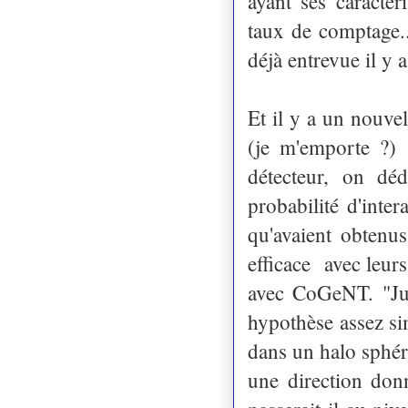
ayant ses caractér
taux de comptage..
déjà entrevue il y 
Et il y a un nouvel
(je m'emporte ?) 
détecteur, on d
probabilité d'inter
qu'avaient obten
efficace avec leur
avec CoGeNT. "Jusq
hypothèse assez si
dans un halo sphér
une direction don