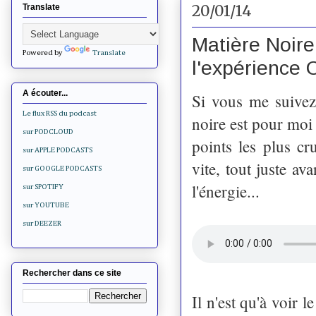
20/01/14
Translate
Matière Noir
Powered by
Translate
l'expérience
A écouter...
Si vous me suivez 
Le flux RSS du podcast
noire est pour moi
sur PODCLOUD
points les plus c
sur APPLE PODCASTS
vite, tout juste av
sur GOOGLE PODCASTS
l'énergie...
sur SPOTIFY
sur YOUTUBE
sur DEEZER
Rechercher dans ce site
Il n'est qu'à voir 