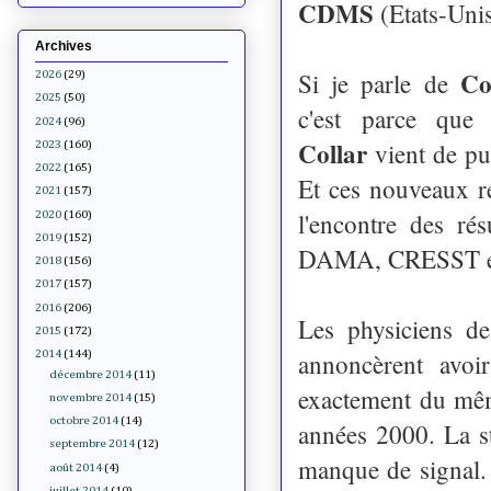
CDMS
(Etats-Unis
Archives
C
Si je parle de
2026
(29)
2025
(50)
c'est parce que
2024
(96)
Collar
vient de pub
2023
(160)
2022
(165)
Et ces nouveaux rés
2021
(157)
l'encontre des ré
2020
(160)
2019
(152)
DAMA, CRESST e
2018
(156)
2017
(157)
2016
(206)
Les physiciens de
2015
(172)
annoncèrent avoi
2014
(144)
décembre 2014
(11)
exactement du mê
novembre 2014
(15)
octobre 2014
(14)
années 2000. La sta
septembre 2014
(12)
manque de signal. 
août 2014
(4)
juillet 2014
(10)