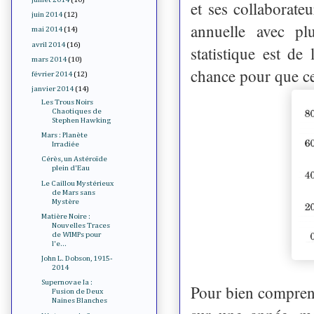
et ses collaborate
juin 2014
(12)
annuelle avec p
mai 2014
(14)
avril 2014
(16)
statistique est de
mars 2014
(10)
chance pour que ce 
février 2014
(12)
janvier 2014
(14)
Les Trous Noirs
Chaotiques de
Stephen Hawking
Mars : Planète
Irradiée
Cérès, un Astéroïde
plein d'Eau
Le Caillou Mystérieux
de Mars sans
Mystère
Matière Noire :
Nouvelles Traces
de WIMPs pour
l'e...
John L. Dobson, 1915-
2014
Supernovae Ia :
Pour bien comprend
Fusion de Deux
Naines Blanches