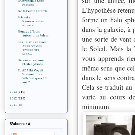
sur une année, m
L'Astronomie Sans
Photons
L'hypothèse retenu
G2, le Festin Retardé
forme un halo sphé
Soixante
Nanosecondes,
extraits
dans la galaxie, 
Ménage à Trois
autour d'un Pulsar
une sorte de vent 
Les Galaxies Naines
le Soleil. Mais la
Aussi ont des
Trous Noirs
Supe...
vous apprends rie
Découverte d'une
Etoile Hybride
même sens que celui
Et si DAMA Voyait
Vraiment des
dans le sens contra
WIMPs depuis 10
ans ?
Cela se traduit a
2013
(119)
varie au cours d
2012
(139)
minimum.
2011
(84)
S’abonner à