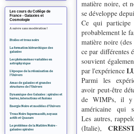
matière noire, et 
se développe depui
Les cours du Collège de
France - Galaxies et
Cosmologie
Ce qui participe
A suivre sans modération !
probablement le fai
matière noire (des
Etoiles et trous noirs
La formation hiérarchique des
ce par différentes
galaxies
souvient également
Les phénomènes variables en
astrophysique
L
par l'expérience
L'époque de la réionisation de
l'Univers
Parmi les expéri
Amas de galaxies et grandes
structures de l'Univers
avoir peut-être dét
Dynamique des Galaxies : spirales et
de WIMPs, il y 
barres, interactions et fusions
Energie Noire et modèles d'Univers
américaine qui 
Trous Noirs Supermassifs, noyaux
Les autres, rappel
actifs et Quasars
CRESS
(Italie),
Le problème de la Matière Noire -
galaxies spirales