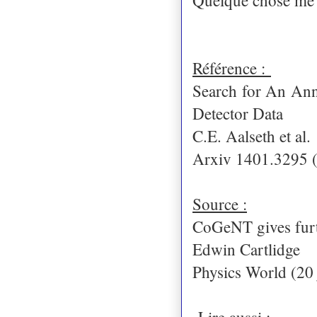
Référence :
Search for An An
Detector Data
C.E. Aalseth et al.
Arxiv 1401.3295 (
Source :
CoGeNT gives furth
Edwin Cartlidge
Physics World (20 
Lire aussi :