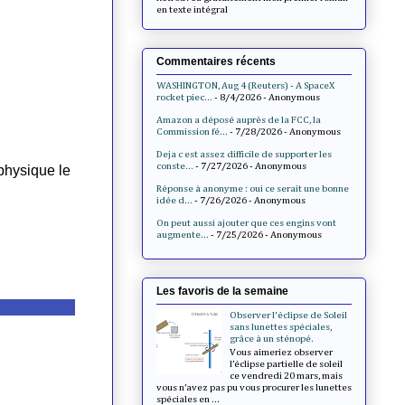
en texte intégral
Commentaires récents
WASHINGTON, Aug 4 (Reuters) - A SpaceX
rocket piec...
- 8/4/2026
- Anonymous
Amazon a déposé auprès de la FCC, la
Commission fé...
- 7/28/2026
- Anonymous
Deja c est assez difficile de supporter les
conste...
- 7/27/2026
- Anonymous
Réponse à anonyme : oui ce serait une bonne
idée d...
- 7/26/2026
- Anonymous
On peut aussi ajouter que ces engins vont
augmente...
- 7/25/2026
- Anonymous
Les favoris de la semaine
Observer l'éclipse de Soleil
sans lunettes spéciales,
grâce à un sténopé.
Vous aimeriez observer
l’éclipse partielle de soleil
ce vendredi 20 mars, mais
vous n’avez pas pu vous procurer les lunettes
spéciales en ...