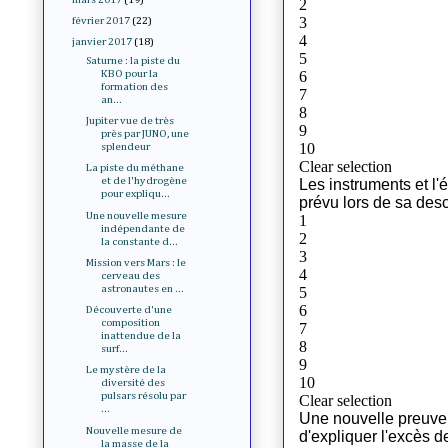
février 2017
(22)
janvier 2017
(18)
Saturne : la piste du
KBO pour la
formation des
an...
Jupiter vue de très
près par JUNO, une
splendeur
La piste du méthane
et de l'hydrogène
pour expliqu...
Une nouvelle mesure
indépendante de
la constante d...
Mission vers Mars : le
cerveau des
astronautes en ...
Découverte d'une
composition
inattendue de la
surf...
Le mystère de la
diversité des
pulsars résolu par
...
Nouvelle mesure de
la masse de la