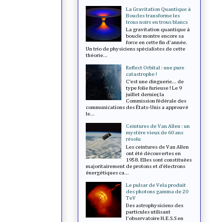
La Gravitation Quantique à
Boucles transforme les
trous noirs en trous blancs
La gravitation quantique à
boucle montre encore sa
force en cette fin d'année.
Un trio de physiciens spécialistes de cette
théorie...
Reflect Orbital : une pure
catastrophe !
C’est une dinguerie... de
type folie furieuse ! Le 9
juillet dernier, la
Commission fédérale des
communications des États-Unis a approuvé
le...
Ceintures de Van Allen : un
mystère vieux de 60 ans
résolu
Les ceintures de Van Allen
ont été découvertes en
1958. Elles sont constituées
majoritairement de protons et d’électrons
énergétiques ca...
Le pulsar de Vela produit
des photons gamma de 20
TeV
Des astrophysiciens des
particules utilisant
l'observatoire H.E.S.S en