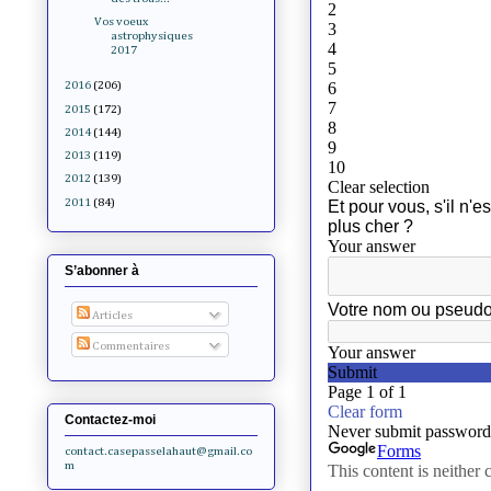
Vos voeux
astrophysiques
2017
2016
(206)
2015
(172)
2014
(144)
2013
(119)
2012
(139)
2011
(84)
S’abonner à
Articles
Commentaires
Contactez-moi
contact.casepasselahaut@gmail.co
m