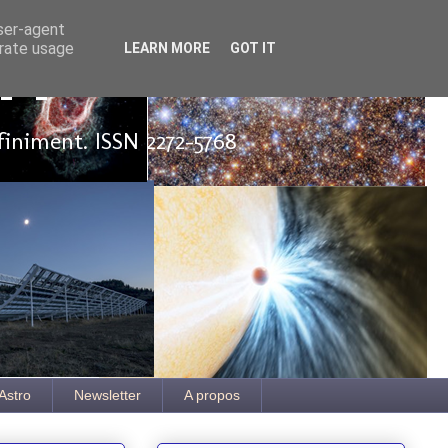
user-agent
erate usage
LEARN MORE
GOT IT
ut
finiment. ISSN 2272-5768
Astro
Newsletter
A propos