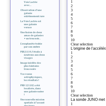
Voie Lactée
avec...
Observation d'une
galaxie
extrêmement rare
La Voie Lactée est
une galaxie
vorace
Une fusion de deux
amas de galaxies
+ un trou noir...
L'exoplanète trahie
par son ombre
PSR J1119, l'étoile à
neutrons aux deux
visages
Image inédite des
plus lointains
trous noirs
Vos voeux
astrophysiques,
les résultats !
FRB 121102 a été
localisée, dans
une galaxie naine
!
Une nouvelle mission
spatiale à l'assaut
des trous...