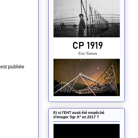
Et si l'EHT avait été empêché
d'imager Sgr A* en 2017 ?