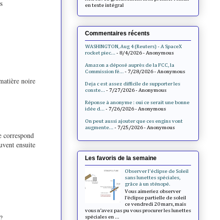
s
en texte intégral
Commentaires récents
WASHINGTON, Aug 4 (Reuters) - A SpaceX
rocket piec...
- 8/4/2026
- Anonymous
Amazon a déposé auprès de la FCC, la
Commission fé...
- 7/28/2026
- Anonymous
matière noire
Deja c est assez difficile de supporter les
conste...
- 7/27/2026
- Anonymous
Réponse à anonyme : oui ce serait une bonne
idée d...
- 7/26/2026
- Anonymous
On peut aussi ajouter que ces engins vont
augmente...
- 7/25/2026
- Anonymous
ne correspond
uvent ensuite
Les favoris de la semaine
Observer l'éclipse de Soleil
sans lunettes spéciales,
grâce à un sténopé.
Vous aimeriez observer
l’éclipse partielle de soleil
ce vendredi 20 mars, mais
vous n’avez pas pu vous procurer les lunettes
?
spéciales en ...