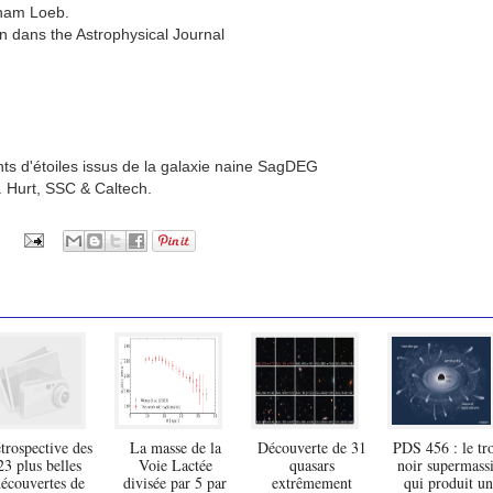
aham Loeb.
n dans the Astrophysical Journal
nts d'étoiles issus de la galaxie naine SagDEG
. Hurt, SSC & Caltech.
trospective des
La masse de la
Découverte de 31
PDS 456 : le tr
23 plus belles
Voie Lactée
quasars
noir supermassi
écouvertes de
divisée par 5 par
extrêmement
qui produit un