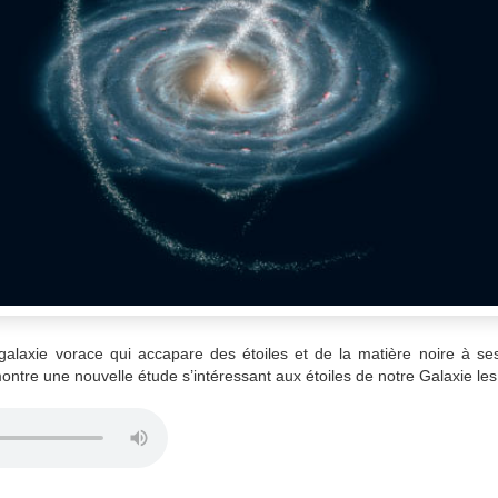
galaxie vorace qui accapare des étoiles et de la matière noire à ses
montre une nouvelle étude s’intéressant aux étoiles
de notre Galaxie
les