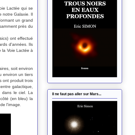
oie Lactée qui se
 notre Galaxie. Il
 formant un grand
fisamment près du
ics) ont effectué
rds d'années. Ils
 la Voie Lactée à
ires, soit environ
 environ un tiers
 ont produit trois
centre galactique,
 dans le ciel. La
Il ne faut pas aller sur Mars...
côté (en bleu) la
 de l'image.