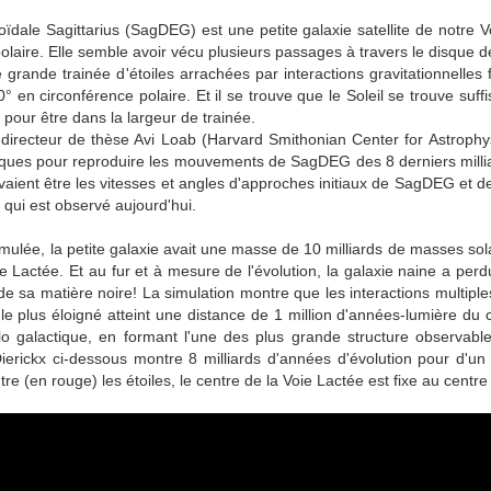
ïdale Sagittarius (SagDEG) est une petite galaxie satellite de notre V
olaire. Elle semble avoir vécu plusieurs passages à travers le disque de
 grande trainée d'étoiles arrachées par interactions gravitationnelles
en circonférence polaire. Et il se trouve que le Soleil se trouve suf
pour être dans la largeur de trainée.
 directeur de thèse Avi Loab (Harvard Smithonian Center for Astrophys
ques pour reproduire les mouvements de SagDEG des 8 derniers millia
aient être les vitesses et angles d'approches initiaux de SagDEG et de
qui est observé aujourd'hui.
imulée, la petite galaxie avait une masse de 10 milliards de masses sola
Lactée. Et au fur et à mesure de l'évolution, la galaxie naine a perdu
de sa matière noire! La simulation montre que les interactions multiples
 le plus éloigné atteint une distance de 1 million d'années-lumière du 
lo galactique, en formant l'une des plus grande structure observable
ierickx ci-dessous montre 8 milliards d'années d'évolution pour d'un 
utre (en rouge) les étoiles, le centre de la Voie Lactée est fixe au centre