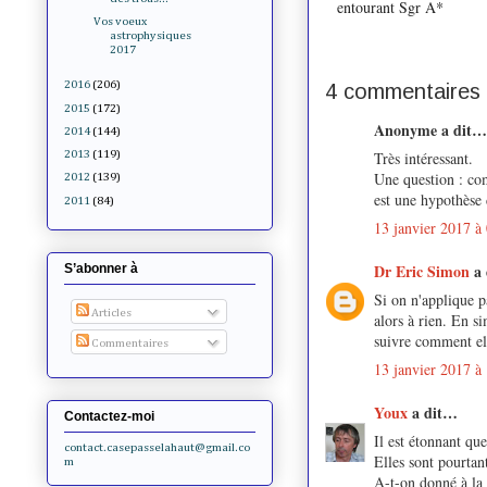
entourant Sgr A*
Vos voeux
astrophysiques
2017
2016
(206)
4 commentaires 
2015
(172)
Anonyme a dit…
2014
(144)
Très intéressant.
2013
(119)
Une question : com
2012
(139)
est une hypothèse 
2011
(84)
13 janvier 2017 à
Dr Eric Simon
a
S’abonner à
Si on n'applique p
Articles
alors à rien. En s
suivre comment ell
Commentaires
13 janvier 2017 à
Youx
a dit…
Contactez-moi
Il est étonnant qu
contact.casepasselahaut@gmail.co
Elles sont pourtan
m
A-t-on donné à la 