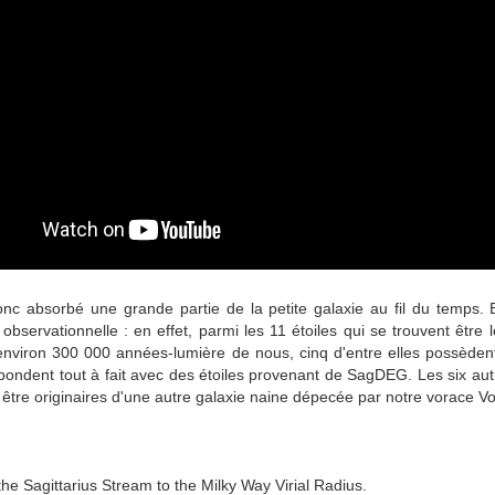
onc absorbé une grande partie de la petite galaxie au fil du temps. E
observationnelle : en effet, parmi les 11 étoiles qui se trouvent être l
environ 300 000 années-lumière de nous, cinq d'entre elles possèdent
pondent tout à fait avec des étoiles provenant de SagDEG. Les six aut
 être originaires d'une autre galaxie naine dépecée par notre vorace Vo
the Sagittarius Stream to the Milky Way Virial Radius.