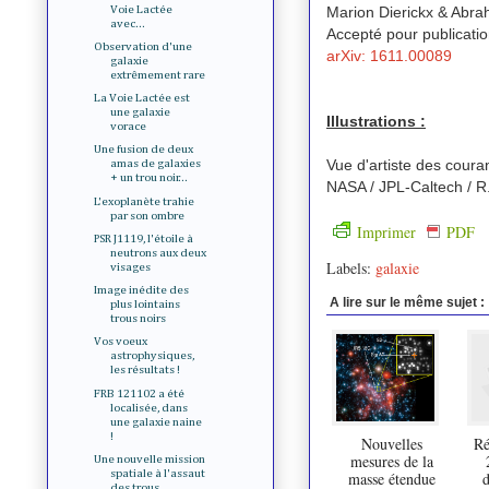
Voie Lactée
Marion Dierickx & Abr
avec...
Accepté pour publicatio
Observation d'une
arXiv: 1611.00089
galaxie
extrêmement rare
La Voie Lactée est
une galaxie
Illustrations :
vorace
Une fusion de deux
Vue d'artiste des coura
amas de galaxies
+ un trou noir...
NASA / JPL-Caltech / R
L'exoplanète trahie
par son ombre
Imprimer
PDF
PSR J1119, l'étoile à
neutrons aux deux
Labels:
galaxie
visages
Image inédite des
A lire sur le même sujet :
plus lointains
trous noirs
Vos voeux
astrophysiques,
les résultats !
FRB 121102 a été
localisée, dans
une galaxie naine
!
Nouvelles
Ré
mesures de la
Une nouvelle mission
spatiale à l'assaut
masse étendue
d
des trous...