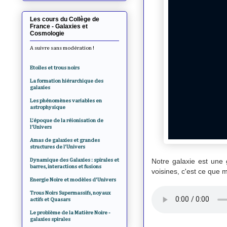
Les cours du Collège de
France - Galaxies et
Cosmologie
A suivre sans modération !
Etoiles et trous noirs
La formation hiérarchique des
galaxies
Les phénomènes variables en
astrophysique
L'époque de la réionisation de
l'Univers
Amas de galaxies et grandes
structures de l'Univers
Dynamique des Galaxies : spirales et
Notre galaxie est une 
barres, interactions et fusions
voisines, c'est ce que 
Energie Noire et modèles d'Univers
Trous Noirs Supermassifs, noyaux
actifs et Quasars
Le problème de la Matière Noire -
galaxies spirales