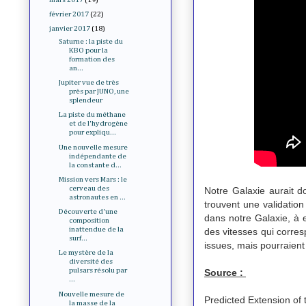
février 2017
(22)
janvier 2017
(18)
Saturne : la piste du
KBO pour la
formation des
an...
Jupiter vue de très
près par JUNO, une
splendeur
La piste du méthane
et de l'hydrogène
pour expliqu...
Une nouvelle mesure
indépendante de
la constante d...
Mission vers Mars : le
cerveau des
Notre Galaxie aurait d
astronautes en ...
trouvent une validation 
Découverte d'une
dans notre Galaxie, à 
composition
inattendue de la
des vitesses qui corres
surf...
issues, mais pourraient
Le mystère de la
diversité des
pulsars résolu par
Source :
...
Nouvelle mesure de
Predicted Extension of 
la masse de la