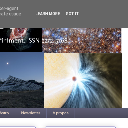
user-agent
erate usage
LEARN MORE
GOT IT
ut
finiment. ISSN 2272-5768
Astro
Newsletter
A propos