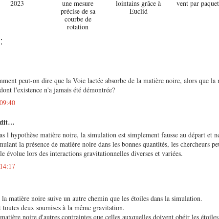
2023
une mesure
lointains grâce à
vent par paquet
précise de sa
Euclid
courbe de
rotation
:
ment peut-on dire que la Voie lactée absorbe de la matière noire, alors que la 
dont l'existence n'a jamais été démontrée?
 09:40
 dit…
as l hypothèse matière noire, la simulation est simplement fausse au départ et 
imulant la présence de matière noire dans les bonnes quantités, les chercheurs pe
e évolue lors des interactions gravitationnelles diverses et variées.
 14:17
e la matière noire suive un autre chemin que les étoiles dans la simulation.
t toutes deux soumises à la même gravitation.
matière noire d'autres contraintes que celles auxquelles doivent obéir les étoiles