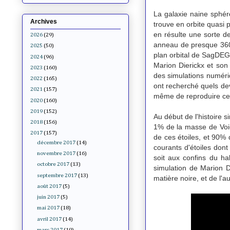
La galaxie naine sphéro
Archives
trouve en orbite quasi p
en résulte une sorte de
2026
(29)
anneau de presque 360° 
2025
(50)
plan orbital de SagDEG 
2024
(96)
Marion Dierickx et son
2023
(160)
des simulations numéri
2022
(165)
ont recherché quels dev
2021
(157)
même de reproduire ce 
2020
(160)
2019
(152)
Au début de l'histoire s
2018
(156)
1% de la masse de Voie 
2017
(157)
de ces étoiles, et 90% 
décembre 2017
(14)
courants d'étoiles dont
novembre 2017
(16)
soit aux confins du ha
octobre 2017
(13)
simulation de Marion
D
septembre 2017
(13)
matière noire, et de l'a
août 2017
(5)
juin 2017
(5)
mai 2017
(18)
avril 2017
(14)
mars 2017
(19)