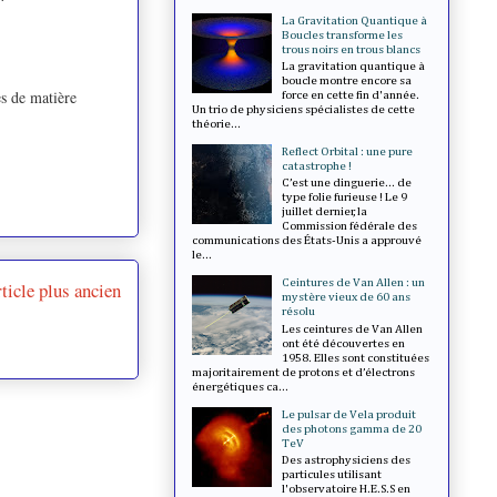
La Gravitation Quantique à
Boucles transforme les
trous noirs en trous blancs
La gravitation quantique à
boucle montre encore sa
es de matière
force en cette fin d'année.
Un trio de physiciens spécialistes de cette
théorie...
Reflect Orbital : une pure
catastrophe !
C’est une dinguerie... de
type folie furieuse ! Le 9
juillet dernier, la
Commission fédérale des
communications des États-Unis a approuvé
le...
Ceintures de Van Allen : un
ticle plus ancien
mystère vieux de 60 ans
résolu
Les ceintures de Van Allen
ont été découvertes en
1958. Elles sont constituées
majoritairement de protons et d’électrons
énergétiques ca...
Le pulsar de Vela produit
des photons gamma de 20
TeV
Des astrophysiciens des
particules utilisant
l'observatoire H.E.S.S en